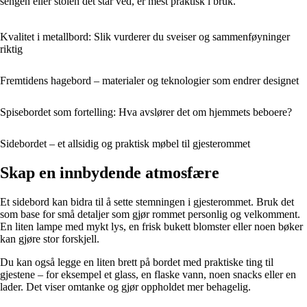
sengen eller stolen det står ved, er mest praktisk i bruk.
Kvalitet i metallbord: Slik vurderer du sveiser og sammenføyninger
riktig
Fremtidens hagebord – materialer og teknologier som endrer designet
Spisebordet som fortelling: Hva avslører det om hjemmets beboere?
Sidebordet – et allsidig og praktisk møbel til gjesterommet
Skap en innbydende atmosfære
Et sidebord kan bidra til å sette stemningen i gjesterommet. Bruk det
som base for små detaljer som gjør rommet personlig og velkomment.
En liten lampe med mykt lys, en frisk bukett blomster eller noen bøker
kan gjøre stor forskjell.
Du kan også legge en liten brett på bordet med praktiske ting til
gjestene – for eksempel et glass, en flaske vann, noen snacks eller en
lader. Det viser omtanke og gjør oppholdet mer behagelig.