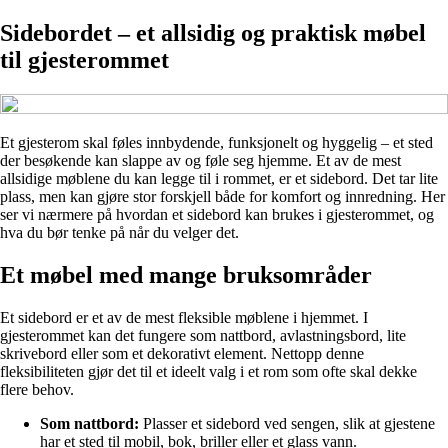
Sidebordet – et allsidig og praktisk møbel
til gjesterommet
Et gjesterom skal føles innbydende, funksjonelt og hyggelig – et sted
der besøkende kan slappe av og føle seg hjemme. Et av de mest
allsidige møblene du kan legge til i rommet, er et sidebord. Det tar lite
plass, men kan gjøre stor forskjell både for komfort og innredning. Her
ser vi nærmere på hvordan et sidebord kan brukes i gjesterommet, og
hva du bør tenke på når du velger det.
Et møbel med mange bruksområder
Et sidebord er et av de mest fleksible møblene i hjemmet. I
gjesterommet kan det fungere som nattbord, avlastningsbord, lite
skrivebord eller som et dekorativt element. Nettopp denne
fleksibiliteten gjør det til et ideelt valg i et rom som ofte skal dekke
flere behov.
Som nattbord:
Plasser et sidebord ved sengen, slik at gjestene
har et sted til mobil, bok, briller eller et glass vann.