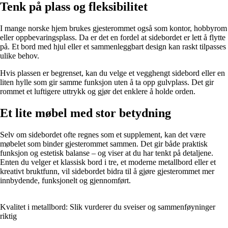
Tenk på plass og fleksibilitet
I mange norske hjem brukes gjesterommet også som kontor, hobbyrom
eller oppbevaringsplass. Da er det en fordel at sidebordet er lett å flytte
på. Et bord med hjul eller et sammenleggbart design kan raskt tilpasses
ulike behov.
Hvis plassen er begrenset, kan du velge et vegghengt sidebord eller en
liten hylle som gir samme funksjon uten å ta opp gulvplass. Det gir
rommet et luftigere uttrykk og gjør det enklere å holde orden.
Et lite møbel med stor betydning
Selv om sidebordet ofte regnes som et supplement, kan det være
møbelet som binder gjesterommet sammen. Det gir både praktisk
funksjon og estetisk balanse – og viser at du har tenkt på detaljene.
Enten du velger et klassisk bord i tre, et moderne metallbord eller et
kreativt bruktfunn, vil sidebordet bidra til å gjøre gjesterommet mer
innbydende, funksjonelt og gjennomført.
Kvalitet i metallbord: Slik vurderer du sveiser og sammenføyninger
riktig