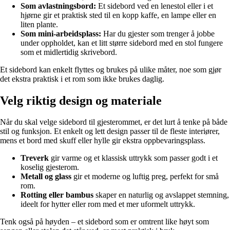
Som avlastningsbord:
Et sidebord ved en lenestol eller i et
hjørne gir et praktisk sted til en kopp kaffe, en lampe eller en
liten plante.
Som mini-arbeidsplass:
Har du gjester som trenger å jobbe
under oppholdet, kan et litt større sidebord med en stol fungere
som et midlertidig skrivebord.
Et sidebord kan enkelt flyttes og brukes på ulike måter, noe som gjør
det ekstra praktisk i et rom som ikke brukes daglig.
Velg riktig design og materiale
Når du skal velge sidebord til gjesterommet, er det lurt å tenke på både
stil og funksjon. Et enkelt og lett design passer til de fleste interiører,
mens et bord med skuff eller hylle gir ekstra oppbevaringsplass.
Treverk
gir varme og et klassisk uttrykk som passer godt i et
koselig gjesterom.
Metall og glass
gir et moderne og luftig preg, perfekt for små
rom.
Rotting eller bambus
skaper en naturlig og avslappet stemning,
ideelt for hytter eller rom med et mer uformelt uttrykk.
Tenk også på høyden – et sidebord som er omtrent like høyt som