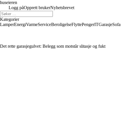
huseieren
Logg på
Opprett bruker
Nyhetsbrevet
Kategorier
Lamper
Energi
Varme
Service
Beroligelse
Flytte
Penger
IT
Garasje
Sofa
Det rette garasjegulvet: Belegg som motstår slitasje og fukt