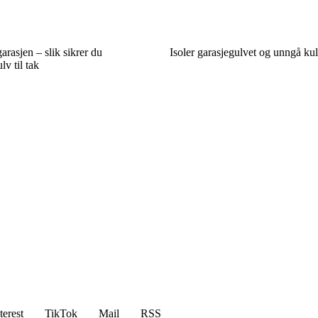
garasjen – slik sikrer du
Isoler garasjegulvet og unngå ku
lv til tak
terest
TikTok
Mail
RSS