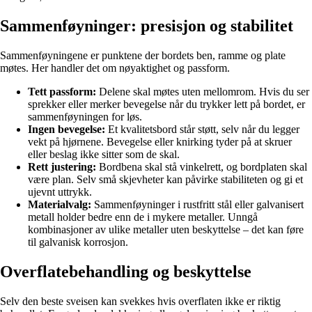
Sammenføyninger: presisjon og stabilitet
Sammenføyningene er punktene der bordets ben, ramme og plate
møtes. Her handler det om nøyaktighet og passform.
Tett passform:
Delene skal møtes uten mellomrom. Hvis du ser
sprekker eller merker bevegelse når du trykker lett på bordet, er
sammenføyningen for løs.
Ingen bevegelse:
Et kvalitetsbord står støtt, selv når du legger
vekt på hjørnene. Bevegelse eller knirking tyder på at skruer
eller beslag ikke sitter som de skal.
Rett justering:
Bordbena skal stå vinkelrett, og bordplaten skal
være plan. Selv små skjevheter kan påvirke stabiliteten og gi et
ujevnt uttrykk.
Materialvalg:
Sammenføyninger i rustfritt stål eller galvanisert
metall holder bedre enn de i mykere metaller. Unngå
kombinasjoner av ulike metaller uten beskyttelse – det kan føre
til galvanisk korrosjon.
Overflatebehandling og beskyttelse
Selv den beste sveisen kan svekkes hvis overflaten ikke er riktig