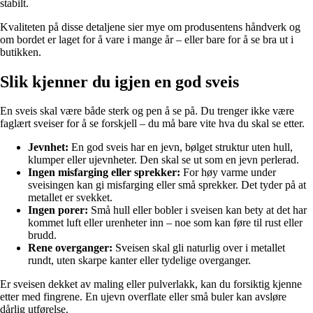
stabilt.
Kvaliteten på disse detaljene sier mye om produsentens håndverk og
om bordet er laget for å vare i mange år – eller bare for å se bra ut i
butikken.
Slik kjenner du igjen en god sveis
En sveis skal være både sterk og pen å se på. Du trenger ikke være
faglært sveiser for å se forskjell – du må bare vite hva du skal se etter.
Jevnhet:
En god sveis har en jevn, bølget struktur uten hull,
klumper eller ujevnheter. Den skal se ut som en jevn perlerad.
Ingen misfarging eller sprekker:
For høy varme under
sveisingen kan gi misfarging eller små sprekker. Det tyder på at
metallet er svekket.
Ingen porer:
Små hull eller bobler i sveisen kan bety at det har
kommet luft eller urenheter inn – noe som kan føre til rust eller
brudd.
Rene overganger:
Sveisen skal gli naturlig over i metallet
rundt, uten skarpe kanter eller tydelige overganger.
Er sveisen dekket av maling eller pulverlakk, kan du forsiktig kjenne
etter med fingrene. En ujevn overflate eller små buler kan avsløre
dårlig utførelse.