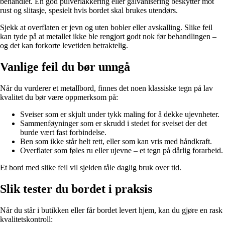
behandlet. En god pulverlakkering eller galvanisering beskytter mot
rust og slitasje, spesielt hvis bordet skal brukes utendørs.
Sjekk at overflaten er jevn og uten bobler eller avskalling. Slike feil
kan tyde på at metallet ikke ble rengjort godt nok før behandlingen –
og det kan forkorte levetiden betraktelig.
Vanlige feil du bør unngå
Når du vurderer et metallbord, finnes det noen klassiske tegn på lav
kvalitet du bør være oppmerksom på:
Sveiser som er skjult under tykk maling for å dekke ujevnheter.
Sammenføyninger som er skrudd i stedet for sveiset der det
burde vært fast forbindelse.
Ben som ikke står helt rett, eller som kan vris med håndkraft.
Overflater som føles ru eller ujevne – et tegn på dårlig forarbeid.
Et bord med slike feil vil sjelden tåle daglig bruk over tid.
Slik tester du bordet i praksis
Når du står i butikken eller får bordet levert hjem, kan du gjøre en rask
kvalitetskontroll: