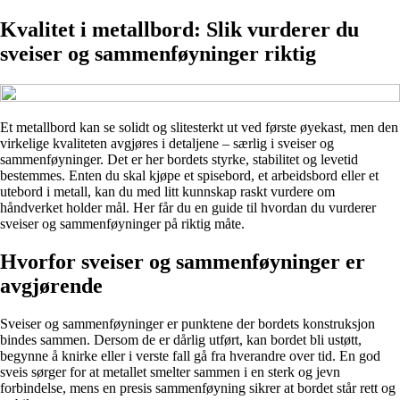
Kvalitet i metallbord: Slik vurderer du
sveiser og sammenføyninger riktig
Et metallbord kan se solidt og slitesterkt ut ved første øyekast, men den
virkelige kvaliteten avgjøres i detaljene – særlig i sveiser og
sammenføyninger. Det er her bordets styrke, stabilitet og levetid
bestemmes. Enten du skal kjøpe et spisebord, et arbeidsbord eller et
utebord i metall, kan du med litt kunnskap raskt vurdere om
håndverket holder mål. Her får du en guide til hvordan du vurderer
sveiser og sammenføyninger på riktig måte.
Hvorfor sveiser og sammenføyninger er
avgjørende
Sveiser og sammenføyninger er punktene der bordets konstruksjon
bindes sammen. Dersom de er dårlig utført, kan bordet bli ustøtt,
begynne å knirke eller i verste fall gå fra hverandre over tid. En god
sveis sørger for at metallet smelter sammen i en sterk og jevn
forbindelse, mens en presis sammenføyning sikrer at bordet står rett og