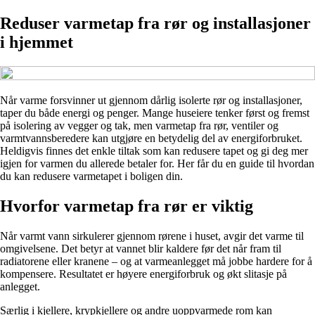
Reduser varmetap fra rør og installasjoner
i hjemmet
Når varme forsvinner ut gjennom dårlig isolerte rør og installasjoner,
taper du både energi og penger. Mange huseiere tenker først og fremst
på isolering av vegger og tak, men varmetap fra rør, ventiler og
varmtvannsberedere kan utgjøre en betydelig del av energiforbruket.
Heldigvis finnes det enkle tiltak som kan redusere tapet og gi deg mer
igjen for varmen du allerede betaler for. Her får du en guide til hvordan
du kan redusere varmetapet i boligen din.
Hvorfor varmetap fra rør er viktig
Når varmt vann sirkulerer gjennom rørene i huset, avgir det varme til
omgivelsene. Det betyr at vannet blir kaldere før det når fram til
radiatorene eller kranene – og at varmeanlegget må jobbe hardere for å
kompensere. Resultatet er høyere energiforbruk og økt slitasje på
anlegget.
Særlig i kjellere, krypkjellere og andre uoppvarmede rom kan