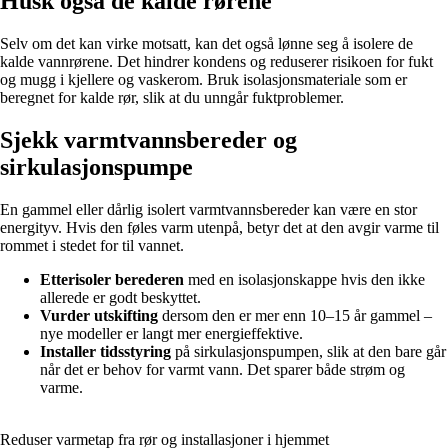
Husk også de kalde rørene
Selv om det kan virke motsatt, kan det også lønne seg å isolere de
kalde vannrørene. Det hindrer kondens og reduserer risikoen for fukt
og mugg i kjellere og vaskerom. Bruk isolasjonsmateriale som er
beregnet for kalde rør, slik at du unngår fuktproblemer.
Sjekk varmtvannsbereder og
sirkulasjonspumpe
En gammel eller dårlig isolert varmtvannsbereder kan være en stor
energityv. Hvis den føles varm utenpå, betyr det at den avgir varme til
rommet i stedet for til vannet.
Etterisoler berederen
med en isolasjonskappe hvis den ikke
allerede er godt beskyttet.
Vurder utskifting
dersom den er mer enn 10–15 år gammel –
nye modeller er langt mer energieffektive.
Installer tidsstyring
på sirkulasjonspumpen, slik at den bare går
når det er behov for varmt vann. Det sparer både strøm og
varme.
Reduser varmetap fra rør og installasjoner i hjemmet