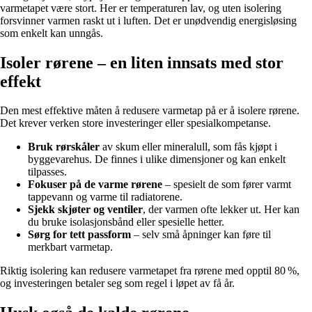
varmetapet være stort. Her er temperaturen lav, og uten isolering
forsvinner varmen raskt ut i luften. Det er unødvendig energisløsing
som enkelt kan unngås.
Isoler rørene – en liten innsats med stor
effekt
Den mest effektive måten å redusere varmetap på er å isolere rørene.
Det krever verken store investeringer eller spesialkompetanse.
Bruk rørskåler
av skum eller mineralull, som fås kjøpt i
byggevarehus. De finnes i ulike dimensjoner og kan enkelt
tilpasses.
Fokuser på de varme rørene
– spesielt de som fører varmt
tappevann og varme til radiatorene.
Sjekk skjøter og ventiler
, der varmen ofte lekker ut. Her kan
du bruke isolasjonsbånd eller spesielle hetter.
Sørg for tett passform
– selv små åpninger kan føre til
merkbart varmetap.
Riktig isolering kan redusere varmetapet fra rørene med opptil 80 %,
og investeringen betaler seg som regel i løpet av få år.