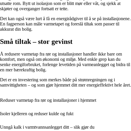
utsatte rom. Bytt ut isolasjon som er blitt mør eller våt, og sjekk at
skjøter og overganger fortsatt er tette.
Det kan også være lurt å få en energirådgiver til å se på installasjonene.
En fagperson kan måle varmetapet og foreslå tiltak som passer til
akkurat din bolig.
Små tiltak – stor gevinst
Å redusere varmetap fra rør og installasjoner handler ikke bare om
komfort, men også om økonomi og miljø. Med enkle grep kan du
senke energiforbruket, forlenge levetiden på varmeanlegget og bidra til
en mer bærekraftig bolig.
Det er en investering som merkes både på strømregningen og i
samvittigheten – og som gjør hjemmet ditt mer energieffektivt hele året.
Reduser varmetap fra rør og installasjoner i hjemmet
Isoler kjelleren og reduser kulde og fukt
Unngå kalk i varmtvannsanlegget ditt – slik gjør du