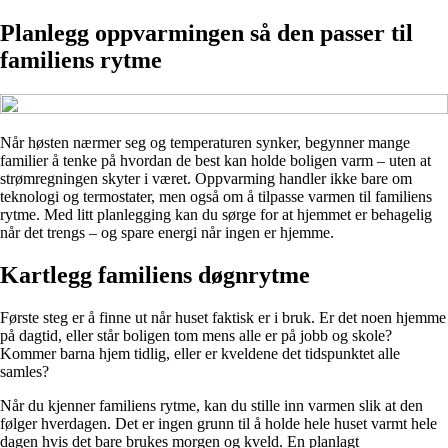
Planlegg oppvarmingen så den passer til
familiens rytme
Når høsten nærmer seg og temperaturen synker, begynner mange
familier å tenke på hvordan de best kan holde boligen varm – uten at
strømregningen skyter i været. Oppvarming handler ikke bare om
teknologi og termostater, men også om å tilpasse varmen til familiens
rytme. Med litt planlegging kan du sørge for at hjemmet er behagelig
når det trengs – og spare energi når ingen er hjemme.
Kartlegg familiens døgnrytme
Første steg er å finne ut når huset faktisk er i bruk. Er det noen hjemme
på dagtid, eller står boligen tom mens alle er på jobb og skole?
Kommer barna hjem tidlig, eller er kveldene det tidspunktet alle
samles?
Når du kjenner familiens rytme, kan du stille inn varmen slik at den
følger hverdagen. Det er ingen grunn til å holde hele huset varmt hele
dagen hvis det bare brukes morgen og kveld. En planlagt