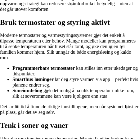
oppvarmingsstrategi kan redusere strømforbruket betydelig – uten at
det går utover komforten.
Bruk termostater og styring aktivt
Moderne termostater og varmestyringssystemer gjør det enkelt å
tilpasse temperaturen etter behov. Mange modeller kan programmeres
til å senke temperaturen når huset står tomt, og øke den igjen før
familien kommer hjem. Slik unngår du både energisløsing og kalde
rom.
Programmerbare termostater
kan stilles inn etter ukedager og
tidspunkter.
Smarthus-løsninger
lar deg styre varmen via app – perfekt hvis
planene endrer seg.
Soneinndeling
gjør det mulig å ha ulik temperatur i ulike rom,
slik at soverommene kan være kjøligere enn stua.
Det tar litt tid å finne de riktige innstillingene, men når systemet først er
på plass, går det av seg selv.
Tenk i soner og vaner
Ikke alle rom trenger samme temperatur. Mange familier bruker bare