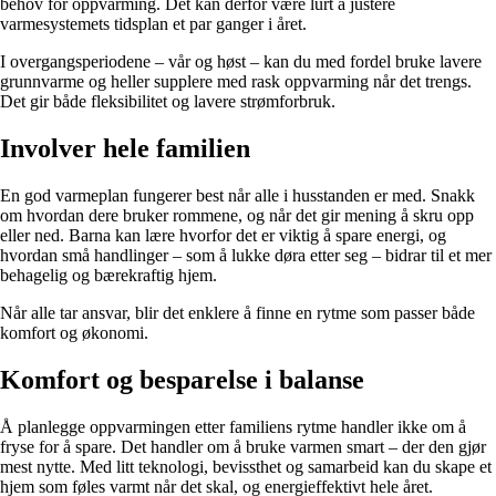
behov for oppvarming. Det kan derfor være lurt å justere
varmesystemets tidsplan et par ganger i året.
I overgangsperiodene – vår og høst – kan du med fordel bruke lavere
grunnvarme og heller supplere med rask oppvarming når det trengs.
Det gir både fleksibilitet og lavere strømforbruk.
Involver hele familien
En god varmeplan fungerer best når alle i husstanden er med. Snakk
om hvordan dere bruker rommene, og når det gir mening å skru opp
eller ned. Barna kan lære hvorfor det er viktig å spare energi, og
hvordan små handlinger – som å lukke døra etter seg – bidrar til et mer
behagelig og bærekraftig hjem.
Når alle tar ansvar, blir det enklere å finne en rytme som passer både
komfort og økonomi.
Komfort og besparelse i balanse
Å planlegge oppvarmingen etter familiens rytme handler ikke om å
fryse for å spare. Det handler om å bruke varmen smart – der den gjør
mest nytte. Med litt teknologi, bevissthet og samarbeid kan du skape et
hjem som føles varmt når det skal, og energieffektivt hele året.