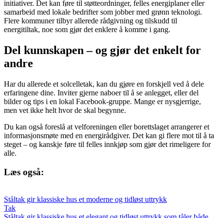
initiativer. Det kan føre til støtteordninger, felles energiplaner eller
samarbeid med lokale bedrifter som jobber med grønn teknologi.
Flere kommuner tilbyr allerede rådgivning og tilskudd til
energitiltak, noe som gjør det enklere å komme i gang.
Del kunnskapen – og gjør det enkelt for
andre
Har du allerede et solcelletak, kan du gjøre en forskjell ved å dele
erfaringene dine. Inviter gjerne naboer til å se anlegget, eller del
bilder og tips i en lokal Facebook-gruppe. Mange er nysgjerrige,
men vet ikke helt hvor de skal begynne.
Du kan også foreslå at velforeningen eller borettslaget arrangerer et
informasjonsmøte med en energirådgiver. Det kan gi flere mot til å ta
steget – og kanskje føre til felles innkjøp som gjør det rimeligere for
alle.
Læs også:
Ståltak gir klassiske hus et moderne og tidløst uttrykk
Tak
Ståltak gir klassiske hus et elegant og tidløst uttrykk som tåler både