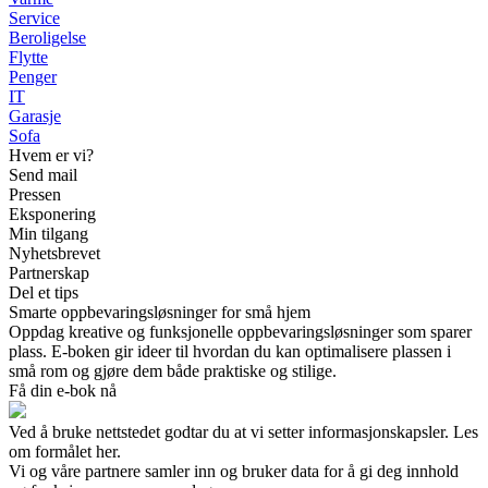
Service
Beroligelse
Flytte
Penger
IT
Garasje
Sofa
Hvem er vi?
Send mail
Pressen
Eksponering
Min tilgang
Nyhetsbrevet
Partnerskap
Del et tips
Smarte oppbevaringsløsninger for små hjem
Oppdag kreative og funksjonelle oppbevaringsløsninger som sparer
plass. E-boken gir ideer til hvordan du kan optimalisere plassen i
små rom og gjøre dem både praktiske og stilige.
Få din e-bok nå
Ved å bruke nettstedet godtar du at vi setter informasjonskapsler. Les
om formålet her.
Vi og våre partnere samler inn og bruker data for å gi deg innhold