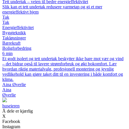
Tett undertak – veien til bedre energieffektivitet
Slik kan et tett undertak redusere varmetap og gi et mer
energieffektivt hjem
Tak
Tak
Energieffektivitet
Byggteknikk
Takløsninger
Bærekraft
Boligforbedring
6 min
Et godt isolert og tett undertak beskytter ikke bare mot vær og vind
– det bidrar også til lavere strømforbruk og økt bokomfort. Lær
hvordan riktig materialvalg, profesjonell montering og jevnlig
vedlikehold kan gjøre taket ditt til en investering i både komfort og
klima.
Aina Øverlie
Aina
Øverlie
huseieren
Å dele er kjærlig
X
Facebook
Instagram