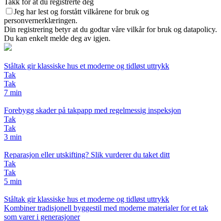
Takk for at du registrerte deg
Jeg har lest og forstått vilkårene for bruk og
personvernerklæringen.
Din registrering betyr at du godtar våre vilkår for bruk og datapolicy.
Du kan enkelt melde deg av igjen.
Ståltak gir klassiske hus et moderne og tidløst uttrykk
Tak
Tak
7 min
Forebygg skader på takpapp med regelmessig inspeksjon
Tak
Tak
3 min
Reparasjon eller utskifting? Slik vurderer du taket ditt
Tak
Tak
5 min
Ståltak gir klassiske hus et moderne og tidløst uttrykk
Kombiner tradisjonell byggestil med moderne materialer for et tak
som varer i generasjoner