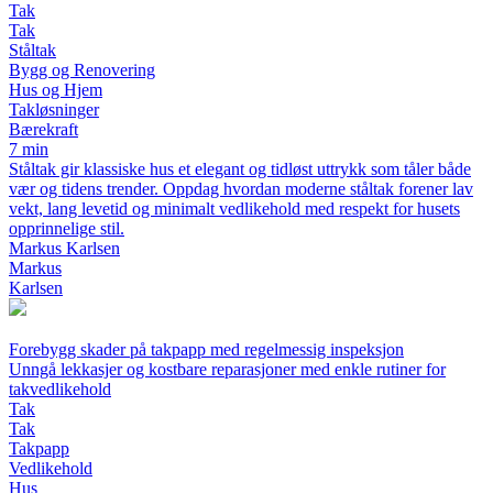
Tak
Tak
Ståltak
Bygg og Renovering
Hus og Hjem
Takløsninger
Bærekraft
7 min
Ståltak gir klassiske hus et elegant og tidløst uttrykk som tåler både
vær og tidens trender. Oppdag hvordan moderne ståltak forener lav
vekt, lang levetid og minimalt vedlikehold med respekt for husets
opprinnelige stil.
Markus Karlsen
Markus
Karlsen
Forebygg skader på takpapp med regelmessig inspeksjon
Unngå lekkasjer og kostbare reparasjoner med enkle rutiner for
takvedlikehold
Tak
Tak
Takpapp
Vedlikehold
Hus