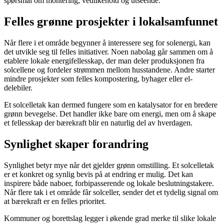
spørsmål om montering, vedlikehold og utseende.
Felles grønne prosjekter i lokalsamfunnet
Når flere i et område begynner å interessere seg for solenergi, kan
det utvikle seg til felles initiativer. Noen nabolag går sammen om å
etablere lokale energifellesskap, der man deler produksjonen fra
solcellene og fordeler strømmen mellom husstandene. Andre starter
mindre prosjekter som felles kompostering, byhager eller el-
delebiler.
Et solcelletak kan dermed fungere som en katalysator for en bredere
grønn bevegelse. Det handler ikke bare om energi, men om å skape
et fellesskap der bærekraft blir en naturlig del av hverdagen.
Synlighet skaper forandring
Synlighet betyr mye når det gjelder grønn omstilling. Et solcelletak
er et konkret og synlig bevis på at endring er mulig. Det kan
inspirere både naboer, forbipasserende og lokale beslutningstakere.
Når flere tak i et område får solceller, sender det et tydelig signal om
at bærekraft er en felles prioritet.
Kommuner og borettslag legger i økende grad merke til slike lokale