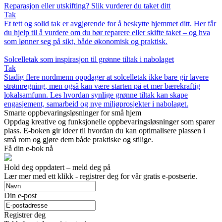
Reparasjon eller utskifting? Slik vurderer du taket ditt
Tak
Et tett og solid tak er avgjørende for å beskytte hjemmet ditt. Her får
du hjelp til å vurdere om du bør reparere eller skifte taket – og hva
som lønner seg på sikt, både økonomisk og praktisk.
Solcelletak som inspirasjon til grønne tiltak i nabolaget
Tak
Stadig flere nordmenn oppdager at solcelletak ikke bare gir lavere
strømregning, men også kan være starten på et mer bærekraftig
lokalsamfunn. Les hvordan synlige grønne tiltak kan skape
engasjement, samarbeid og nye miljøprosjekter i nabolaget.
Smarte oppbevaringsløsninger for små hjem
Oppdag kreative og funksjonelle oppbevaringsløsninger som sparer
plass. E-boken gir ideer til hvordan du kan optimalisere plassen i
små rom og gjøre dem både praktiske og stilige.
Få din e-bok nå
Hold deg oppdatert – meld deg på
Lær mer med ett klikk - registrer deg for vår gratis e-postserie.
Din e-post
Registrer deg