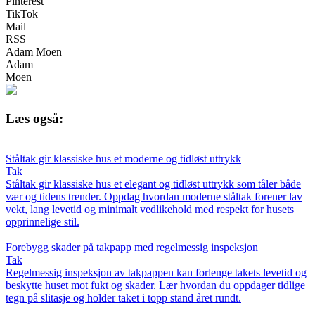
Pinterest
TikTok
Mail
RSS
Adam Moen
Adam
Moen
Læs også:
Ståltak gir klassiske hus et moderne og tidløst uttrykk
Tak
Ståltak gir klassiske hus et elegant og tidløst uttrykk som tåler både
vær og tidens trender. Oppdag hvordan moderne ståltak forener lav
vekt, lang levetid og minimalt vedlikehold med respekt for husets
opprinnelige stil.
Forebygg skader på takpapp med regelmessig inspeksjon
Tak
Regelmessig inspeksjon av takpappen kan forlenge takets levetid og
beskytte huset mot fukt og skader. Lær hvordan du oppdager tidlige
tegn på slitasje og holder taket i topp stand året rundt.