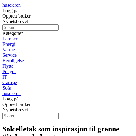
huseieren
Logg på
Opprett bruker
Nyhetsbrevet
Kategorier
Lamper
Energi
Varme
Service
Beroligelse
Flytte
Penger
IT
Garasje
Sofa
huseieren
Logg på
Opprett bruker
Nyhetsbrevet
Solcelletak som inspirasjon til grønne