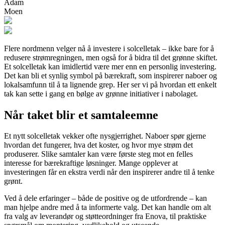
Adam
Moen
Flere nordmenn velger nå å investere i solcelletak – ikke bare for å
redusere strømregningen, men også for å bidra til det grønne skiftet.
Et solcelletak kan imidlertid være mer enn en personlig investering.
Det kan bli et synlig symbol på bærekraft, som inspirerer naboer og
lokalsamfunn til å ta lignende grep. Her ser vi på hvordan ett enkelt
tak kan sette i gang en bølge av grønne initiativer i nabolaget.
Når taket blir et samtaleemne
Et nytt solcelletak vekker ofte nysgjerrighet. Naboer spør gjerne
hvordan det fungerer, hva det koster, og hvor mye strøm det
produserer. Slike samtaler kan være første steg mot en felles
interesse for bærekraftige løsninger. Mange opplever at
investeringen får en ekstra verdi når den inspirerer andre til å tenke
grønt.
Ved å dele erfaringer – både de positive og de utfordrende – kan
man hjelpe andre med å ta informerte valg. Det kan handle om alt
fra valg av leverandør og støtteordninger fra Enova, til praktiske