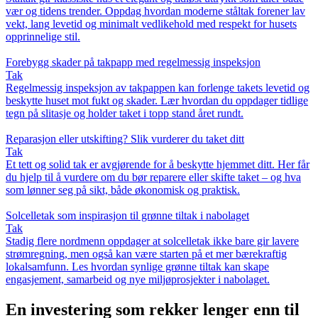
vær og tidens trender. Oppdag hvordan moderne ståltak forener lav
vekt, lang levetid og minimalt vedlikehold med respekt for husets
opprinnelige stil.
Forebygg skader på takpapp med regelmessig inspeksjon
Tak
Regelmessig inspeksjon av takpappen kan forlenge takets levetid og
beskytte huset mot fukt og skader. Lær hvordan du oppdager tidlige
tegn på slitasje og holder taket i topp stand året rundt.
Reparasjon eller utskifting? Slik vurderer du taket ditt
Tak
Et tett og solid tak er avgjørende for å beskytte hjemmet ditt. Her får
du hjelp til å vurdere om du bør reparere eller skifte taket – og hva
som lønner seg på sikt, både økonomisk og praktisk.
Solcelletak som inspirasjon til grønne tiltak i nabolaget
Tak
Stadig flere nordmenn oppdager at solcelletak ikke bare gir lavere
strømregning, men også kan være starten på et mer bærekraftig
lokalsamfunn. Les hvordan synlige grønne tiltak kan skape
engasjement, samarbeid og nye miljøprosjekter i nabolaget.
En investering som rekker lenger enn til