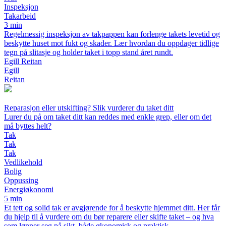
Inspeksjon
Takarbeid
3 min
Regelmessig inspeksjon av takpappen kan forlenge takets levetid og
beskytte huset mot fukt og skader. Lær hvordan du oppdager tidlige
tegn på slitasje og holder taket i topp stand året rundt.
Egill Reitan
Egill
Reitan
Reparasjon eller utskifting? Slik vurderer du taket ditt
Lurer du på om taket ditt kan reddes med enkle grep, eller om det
må byttes helt?
Tak
Tak
Tak
Vedlikehold
Bolig
Oppussing
Energiøkonomi
5 min
Et tett og solid tak er avgjørende for å beskytte hjemmet ditt. Her får
du hjelp til å vurdere om du bør reparere eller skifte taket – og hva
som lønner seg på sikt, både økonomisk og praktisk.