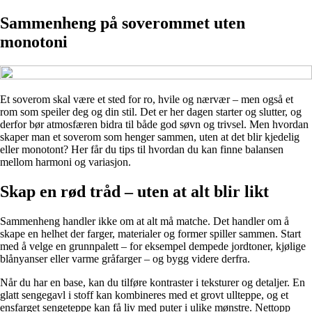
Sammenheng på soverommet uten
monotoni
Et soverom skal være et sted for ro, hvile og nærvær – men også et
rom som speiler deg og din stil. Det er her dagen starter og slutter, og
derfor bør atmosfæren bidra til både god søvn og trivsel. Men hvordan
skaper man et soverom som henger sammen, uten at det blir kjedelig
eller monotont? Her får du tips til hvordan du kan finne balansen
mellom harmoni og variasjon.
Skap en rød tråd – uten at alt blir likt
Sammenheng handler ikke om at alt må matche. Det handler om å
skape en helhet der farger, materialer og former spiller sammen. Start
med å velge en grunnpalett – for eksempel dempede jordtoner, kjølige
blånyanser eller varme gråfarger – og bygg videre derfra.
Når du har en base, kan du tilføre kontraster i teksturer og detaljer. En
glatt sengegavl i stoff kan kombineres med et grovt ullteppe, og et
ensfarget sengeteppe kan få liv med puter i ulike mønstre. Nettopp