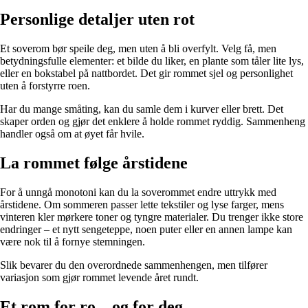
Personlige detaljer uten rot
Et soverom bør speile deg, men uten å bli overfylt. Velg få, men
betydningsfulle elementer: et bilde du liker, en plante som tåler lite lys,
eller en bokstabel på nattbordet. Det gir rommet sjel og personlighet
uten å forstyrre roen.
Har du mange småting, kan du samle dem i kurver eller brett. Det
skaper orden og gjør det enklere å holde rommet ryddig. Sammenheng
handler også om at øyet får hvile.
La rommet følge årstidene
For å unngå monotoni kan du la soverommet endre uttrykk med
årstidene. Om sommeren passer lette tekstiler og lyse farger, mens
vinteren kler mørkere toner og tyngre materialer. Du trenger ikke store
endringer – et nytt sengeteppe, noen puter eller en annen lampe kan
være nok til å fornye stemningen.
Slik bevarer du den overordnede sammenhengen, men tilfører
variasjon som gjør rommet levende året rundt.
Et rom for ro – og for deg