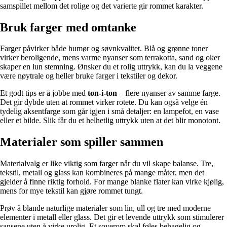
samspillet mellom det rolige og det varierte gir rommet karakter.
Bruk farger med omtanke
Farger påvirker både humør og søvnkvalitet. Blå og grønne toner
virker beroligende, mens varme nyanser som terrakotta, sand og oker
skaper en lun stemning. Ønsker du et rolig uttrykk, kan du la veggene
være nøytrale og heller bruke farger i tekstiler og dekor.
Et godt tips er å jobbe med
ton-i-ton
– flere nyanser av samme farge.
Det gir dybde uten at rommet virker rotete. Du kan også velge én
tydelig aksentfarge som går igjen i små detaljer: en lampefot, en vase
eller et bilde. Slik får du et helhetlig uttrykk uten at det blir monotont.
Materialer som spiller sammen
Materialvalg er like viktig som farger når du vil skape balanse. Tre,
tekstil, metall og glass kan kombineres på mange måter, men det
gjelder å finne riktig forhold. For mange blanke flater kan virke kjølig,
mens for mye tekstil kan gjøre rommet tungt.
Prøv å blande naturlige materialer som lin, ull og tre med moderne
elementer i metall eller glass. Det gir et levende uttrykk som stimulerer
sansene uten å virke urolig. Et soverom skal føles behagelig og