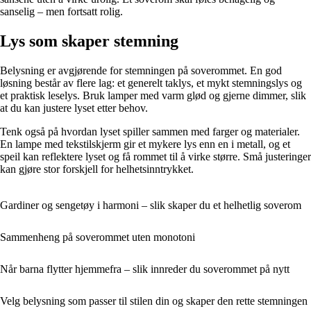
sanselig – men fortsatt rolig.
Lys som skaper stemning
Belysning er avgjørende for stemningen på soverommet. En god
løsning består av flere lag: et generelt taklys, et mykt stemningslys og
et praktisk leselys. Bruk lamper med varm glød og gjerne dimmer, slik
at du kan justere lyset etter behov.
Tenk også på hvordan lyset spiller sammen med farger og materialer.
En lampe med tekstilskjerm gir et mykere lys enn en i metall, og et
speil kan reflektere lyset og få rommet til å virke større. Små justeringer
kan gjøre stor forskjell for helhetsinntrykket.
Gardiner og sengetøy i harmoni – slik skaper du et helhetlig soverom
Sammenheng på soverommet uten monotoni
Når barna flytter hjemmefra – slik innreder du soverommet på nytt
Velg belysning som passer til stilen din og skaper den rette stemningen