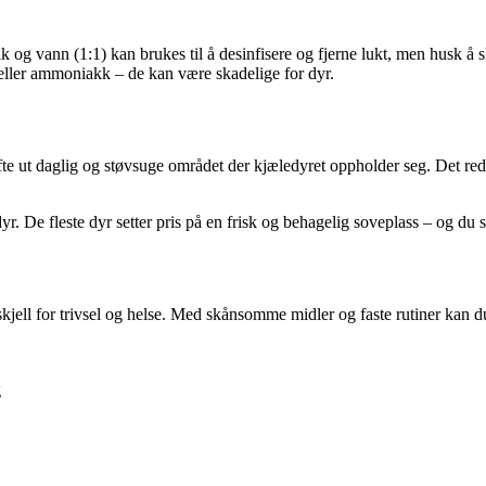
ik og vann (1:1) kan brukes til å desinfisere og fjerne lukt, men husk å 
 eller ammoniakk – de kan være skadelige for dyr.
lufte ut daglig og støvsuge området der kjæledyret oppholder seg. Det re
yr. De fleste dyr setter pris på en frisk og behagelig soveplass – og du 
jell for trivsel og helse. Med skånsomme midler og faste rutiner kan du s
g