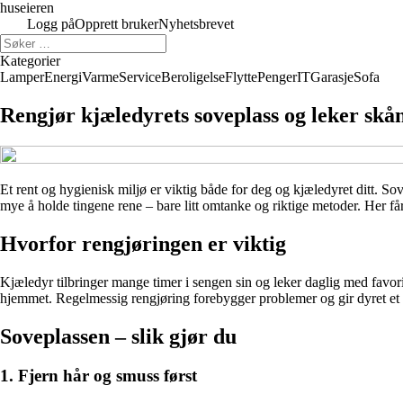
huseieren
Logg på
Opprett bruker
Nyhetsbrevet
Kategorier
Lamper
Energi
Varme
Service
Beroligelse
Flytte
Penger
IT
Garasje
Sofa
Rengjør kjæledyrets soveplass og leker skån
Et rent og hygienisk miljø er viktig både for deg og kjæledyret ditt. Sov
mye å holde tingene rene – bare litt omtanke og riktige metoder. Her få
Hvorfor rengjøringen er viktig
Kjæledyr tilbringer mange timer i sengen sin og leker daglig med favorittl
hjemmet. Regelmessig rengjøring forebygger problemer og gir dyret et s
Soveplassen – slik gjør du
1. Fjern hår og smuss først