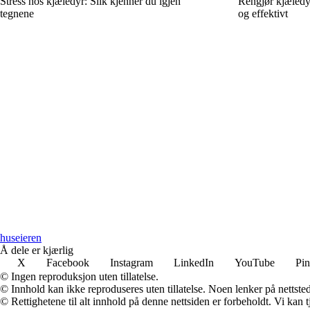
Stress hos kjæledyr: Slik kjenner du igjen
Rengjør kjæledy
tegnene
og effektivt
huseieren
Å dele er kjærlig
X
Facebook
Instagram
LinkedIn
YouTube
Pin
© Ingen reproduksjon uten tillatelse.
© Innhold kan ikke reproduseres uten tillatelse. Noen lenker på nettsted
© Rettighetene til alt innhold på denne nettsiden er forbeholdt. Vi ka