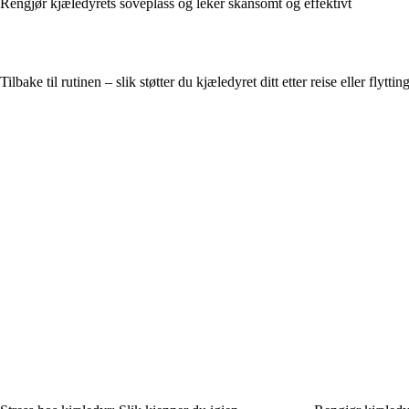
Rengjør kjæledyrets soveplass og leker skånsomt og effektivt
Tilbake til rutinen – slik støtter du kjæledyret ditt etter reise eller flyttin