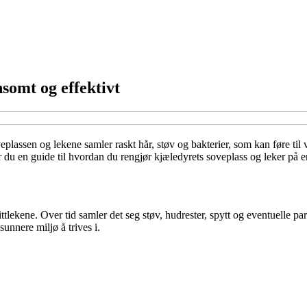
somt og effektivt
eplassen og lekene samler raskt hår, støv og bakterier, som kan føre til v
r du en guide til hvordan du rengjør kjæledyrets soveplass og leker på 
ekene. Over tid samler det seg støv, hudrester, spytt og eventuelle parasit
unnere miljø å trives i.