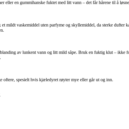
r eller en gummihanske fuktet med litt vann – det får hårene til å løsne 
 et mildt vaskemiddel uten parfyme og skyllemiddel, da sterke dufter k
en.
ding av lunkent vann og litt mild såpe. Bruk en fuktig klut – ikke for v
.
ftere, spesielt hvis kjæledyret røyter mye eller går ut og inn.
g