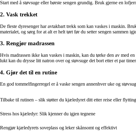
Start med å støvsuge eller børste sengen grundig. Bruk gjerne en lofjerne
2. Vask trekket
De fleste dyresenger har avtakbart trekk som kan vaskes i maskin. Bruk
materialet, og sørg for at alt er helt tørt før du setter sengen sammen igj
3. Rengjør madrassen
Hvis madrassen ikke kan vaskes i maskin, kan du tørke den av med en blan
lukt kan du drysse litt natron over og støvsuge det bort etter et par timer
4. Gjør det til en rutine
En god tommelfingerregel er å vaske sengen annenhver uke og støvsuge o
Tilbake til rutinen – slik støtter du kjæledyret ditt etter reise eller flyttin
Stress hos kjæledyr: Slik kjenner du igjen tegnene
Rengjør kjæledyrets soveplass og leker skånsomt og effektivt