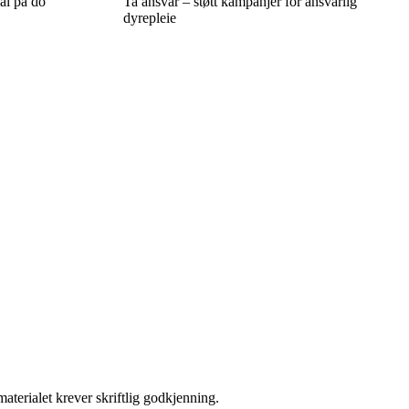
kal på do
Ta ansvar – støtt kampanjer for ansvarlig
dyrepleie
aterialet krever skriftlig godkjenning.