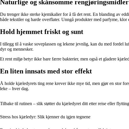
Naturlige og skånsomme rengjøringsmidler
Du trenger ikke sterke kjemikalier for å få det rent. En blanding av edd
både tekstiler og harde overflater. Unngå produkter med parfyme, klor
Hold hjemmet friskt og sunt
I tillegg til å vaske soveplassen og lekene jevnlig, kan du med fordel 
dyr og mennesker.
Et rent miljø betyr ikke bare færre bakterier, men også et gladere kjæled
En liten innsats med stor effekt
Å holde kjæledyrets ting rene krever ikke mye tid, men gjør en stor forsk
leke – hver dag.
Tilbake til rutinen – slik støtter du kjæledyret ditt etter reise eller flyttin
Stress hos kjæledyr: Slik kjenner du igjen tegnene