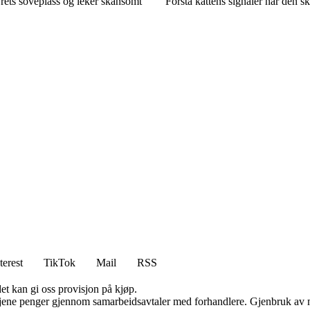
rets soveplass og leker skånsomt
Forstå kattens signaler når den s
terest
TikTok
Mail
RSS
et kan gi oss provisjon på kjøp.
n tjene penger gjennom samarbeidsavtaler med forhandlere. Gjenbruk av m