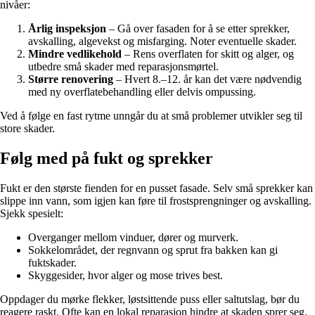
nivåer:
Årlig inspeksjon
– Gå over fasaden for å se etter sprekker,
avskalling, algevekst og misfarging. Noter eventuelle skader.
Mindre vedlikehold
– Rens overflaten for skitt og alger, og
utbedre små skader med reparasjonsmørtel.
Større renovering
– Hvert 8.–12. år kan det være nødvendig
med ny overflatebehandling eller delvis ompussing.
Ved å følge en fast rytme unngår du at små problemer utvikler seg til
store skader.
Følg med på fukt og sprekker
Fukt er den største fienden for en pusset fasade. Selv små sprekker kan
slippe inn vann, som igjen kan føre til frostsprengninger og avskalling.
Sjekk spesielt:
Overganger mellom vinduer, dører og murverk.
Sokkelområdet, der regnvann og sprut fra bakken kan gi
fuktskader.
Skyggesider, hvor alger og mose trives best.
Oppdager du mørke flekker, løstsittende puss eller saltutslag, bør du
reagere raskt. Ofte kan en lokal reparasjon hindre at skaden sprer seg.