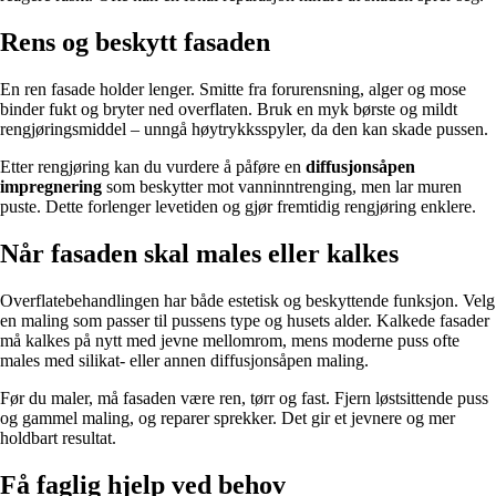
Rens og beskytt fasaden
En ren fasade holder lenger. Smitte fra forurensning, alger og mose
binder fukt og bryter ned overflaten. Bruk en myk børste og mildt
rengjøringsmiddel – unngå høytrykksspyler, da den kan skade pussen.
Etter rengjøring kan du vurdere å påføre en
diffusjonsåpen
impregnering
som beskytter mot vanninntrenging, men lar muren
puste. Dette forlenger levetiden og gjør fremtidig rengjøring enklere.
Når fasaden skal males eller kalkes
Overflatebehandlingen har både estetisk og beskyttende funksjon. Velg
en maling som passer til pussens type og husets alder. Kalkede fasader
må kalkes på nytt med jevne mellomrom, mens moderne puss ofte
males med silikat- eller annen diffusjonsåpen maling.
Før du maler, må fasaden være ren, tørr og fast. Fjern løstsittende puss
og gammel maling, og reparer sprekker. Det gir et jevnere og mer
holdbart resultat.
Få faglig hjelp ved behov