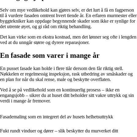
Selv om mye vedlikehold kan gjøres selv, er det lurt å få en fagperson
til å vurdere fasaden omtrent hvert tiende år. En erfaren murmester eller
byggtekniker kan oppdage begynnende skader som ikke er synlige for
det utrente øyet, og gi råd om riktig behandling.
Det kan virke som en ekstra kostnad, men det lønner seg ofte i lengden
ved at du unngår større og dyrere reparasjoner.
En fasade som varer i mange år
En pusset fasade kan holde i flere tiår dersom den får riktig stell.
Nøkkelen er regelmessig inspeksjon, rask utbedring av småskader og
en plan for når du skal rense, male og beskytte overflaten.
Ved å se på vedlikehold som en kontinuerlig prosess – ikke en
engangsjobb – sikrer du at huset ditt beholder sitt vakre uttrykk og sin
verdi i mange år fremover.
Fasademaling som en integrert del av husets helhetsuttrykk
Fukt rundt vinduer og dører – slik beskytter du murverket ditt