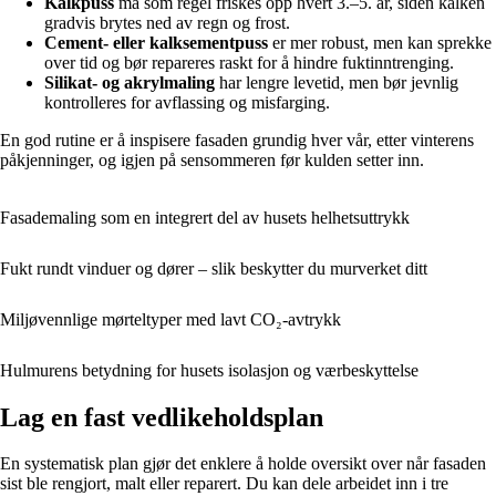
Kalkpuss
må som regel friskes opp hvert 3.–5. år, siden kalken
gradvis brytes ned av regn og frost.
Cement- eller kalksementpuss
er mer robust, men kan sprekke
over tid og bør repareres raskt for å hindre fuktinntrenging.
Silikat- og akrylmaling
har lengre levetid, men bør jevnlig
kontrolleres for avflassing og misfarging.
En god rutine er å inspisere fasaden grundig hver vår, etter vinterens
påkjenninger, og igjen på sensommeren før kulden setter inn.
Fasademaling som en integrert del av husets helhetsuttrykk
Fukt rundt vinduer og dører – slik beskytter du murverket ditt
Miljøvennlige mørteltyper med lavt CO₂-avtrykk
Hulmurens betydning for husets isolasjon og værbeskyttelse
Lag en fast vedlikeholdsplan
En systematisk plan gjør det enklere å holde oversikt over når fasaden
sist ble rengjort, malt eller reparert. Du kan dele arbeidet inn i tre