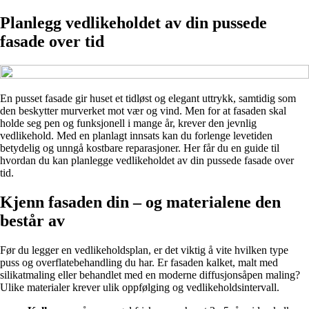
Planlegg vedlikeholdet av din pussede
fasade over tid
En pusset fasade gir huset et tidløst og elegant uttrykk, samtidig som
den beskytter murverket mot vær og vind. Men for at fasaden skal
holde seg pen og funksjonell i mange år, krever den jevnlig
vedlikehold. Med en planlagt innsats kan du forlenge levetiden
betydelig og unngå kostbare reparasjoner. Her får du en guide til
hvordan du kan planlegge vedlikeholdet av din pussede fasade over
tid.
Kjenn fasaden din – og materialene den
består av
Før du legger en vedlikeholdsplan, er det viktig å vite hvilken type
puss og overflatebehandling du har. Er fasaden kalket, malt med
silikatmaling eller behandlet med en moderne diffusjonsåpen maling?
Ulike materialer krever ulik oppfølging og vedlikeholdsintervall.