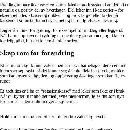
Rydding trenger ikke være en kamp. Med et godt system kan det bli en
naturlig og positiv del av hverdagen. Del leker inn i kategorier – for
eksempel biler, klosser og dukker – og bruk farger eller bilder på
kassene. Da forstår barnet systemet og får en følelse av mestring.
Lag små rutiner for rydding, for eksempel før middag eller leggetid.
Når barnet opplever at rydding er noe dere gjør sammen, og ikke en
kjedelig plikt, blir det lettere å holde orden.
Skap rom for forandring
Et barnerom bør kunne vokse med barnet. I barnehagealderen endrer
interesser seg raskt, så det lønner seg å tenke fleksibelt. Velg møbler
som kan justeres i høyden, og oppbevaringsløsninger som kan flyttes
rundt.
Et godt tips er å ha en “rotasjonskasse” med leker som ikke er i bruk.
Når du bytter ut innholdet med jevne mellomrom, føles det som nytt
for barnet – uten at du trenger å kjøpe mer.
Holdbare barnemøbler: Slik vurderer du kvalitet og levetid
Organiser barnerommet for den selvstendige barnehagebarnet