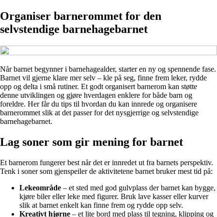
Organiser barnerommet for den
selvstendige barnehagebarnet
Når barnet begynner i barnehagealder, starter en ny og spennende fase.
Barnet vil gjerne klare mer selv – kle på seg, finne frem leker, rydde
opp og delta i små rutiner. Et godt organisert barnerom kan støtte
denne utviklingen og gjøre hverdagen enklere for både barn og
foreldre. Her får du tips til hvordan du kan innrede og organisere
barnerommet slik at det passer for det nysgjerrige og selvstendige
barnehagebarnet.
Lag soner som gir mening for barnet
Et barnerom fungerer best når det er innredet ut fra barnets perspektiv.
Tenk i soner som gjenspeiler de aktivitetene barnet bruker mest tid på:
Lekeområde
– et sted med god gulvplass der barnet kan bygge,
kjøre biler eller leke med figurer. Bruk lave kasser eller kurver
slik at barnet enkelt kan finne frem og rydde opp selv.
Kreativt hjørne
– et lite bord med plass til tegning, klipping og