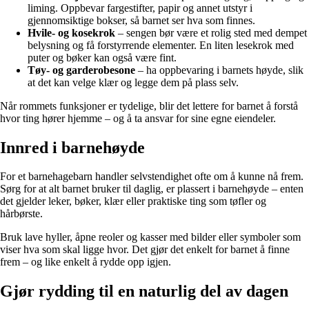
liming. Oppbevar fargestifter, papir og annet utstyr i
gjennomsiktige bokser, så barnet ser hva som finnes.
Hvile- og kosekrok
– sengen bør være et rolig sted med dempet
belysning og få forstyrrende elementer. En liten lesekrok med
puter og bøker kan også være fint.
Tøy- og garderobesone
– ha oppbevaring i barnets høyde, slik
at det kan velge klær og legge dem på plass selv.
Når rommets funksjoner er tydelige, blir det lettere for barnet å forstå
hvor ting hører hjemme – og å ta ansvar for sine egne eiendeler.
Innred i barnehøyde
For et barnehagebarn handler selvstendighet ofte om å kunne nå frem.
Sørg for at alt barnet bruker til daglig, er plassert i barnehøyde – enten
det gjelder leker, bøker, klær eller praktiske ting som tøfler og
hårbørste.
Bruk lave hyller, åpne reoler og kasser med bilder eller symboler som
viser hva som skal ligge hvor. Det gjør det enkelt for barnet å finne
frem – og like enkelt å rydde opp igjen.
Gjør rydding til en naturlig del av dagen