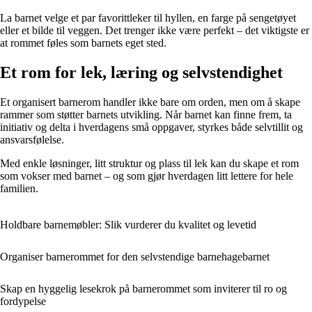
La barnet velge et par favorittleker til hyllen, en farge på sengetøyet
eller et bilde til veggen. Det trenger ikke være perfekt – det viktigste er
at rommet føles som barnets eget sted.
Et rom for lek, læring og selvstendighet
Et organisert barnerom handler ikke bare om orden, men om å skape
rammer som støtter barnets utvikling. Når barnet kan finne frem, ta
initiativ og delta i hverdagens små oppgaver, styrkes både selvtillit og
ansvarsfølelse.
Med enkle løsninger, litt struktur og plass til lek kan du skape et rom
som vokser med barnet – og som gjør hverdagen litt lettere for hele
familien.
Holdbare barnemøbler: Slik vurderer du kvalitet og levetid
Organiser barnerommet for den selvstendige barnehagebarnet
Skap en hyggelig lesekrok på barnerommet som inviterer til ro og
fordypelse