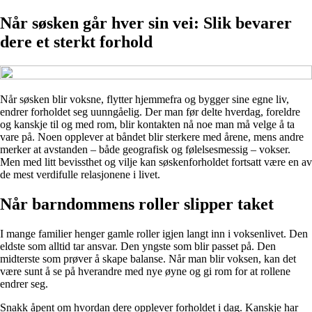
Når søsken går hver sin vei: Slik bevarer
dere et sterkt forhold
Når søsken blir voksne, flytter hjemmefra og bygger sine egne liv,
endrer forholdet seg uunngåelig. Der man før delte hverdag, foreldre
og kanskje til og med rom, blir kontakten nå noe man må velge å ta
vare på. Noen opplever at båndet blir sterkere med årene, mens andre
merker at avstanden – både geografisk og følelsesmessig – vokser.
Men med litt bevissthet og vilje kan søskenforholdet fortsatt være en av
de mest verdifulle relasjonene i livet.
Når barndommens roller slipper taket
I mange familier henger gamle roller igjen langt inn i voksenlivet. Den
eldste som alltid tar ansvar. Den yngste som blir passet på. Den
midterste som prøver å skape balanse. Når man blir voksen, kan det
være sunt å se på hverandre med nye øyne og gi rom for at rollene
endrer seg.
Snakk åpent om hvordan dere opplever forholdet i dag. Kanskje har