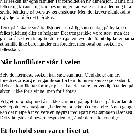
Når søsken får egne familier, får forholdet en ny dimensjon. Barna blir
fettere og kusiner, og familiesamlinger kan være en fin anledning til å
styrke båndene på tvers av generasjoner. Men det krever planlegging
og vilje for å få det til å skje.
Tenk på å skape små tradisjoner – en årlig sommerdag på hytta, en
felles julelunsj eller en helgetur. Det trenger ikke være stort, men det
gir noe å se frem til og holder relasjonen levende. Samtidig lærer barna
at familie ikke bare handler om foreldre, men også om søsken og
fellesskap.
Når konflikter står i veien
Selv de nærmeste søsken kan støte sammen. Uenigheter om arv,
foreldres omsorg eller gamle sår fra barndommen kan skape avstand.
Hvis en konflikt tar for mye plass, kan det være nødvendig å ta den på
alvor – ikke for å vinne, men for å forstå.
Velg et rolig tidspunkt å snakke sammen på, og fokuser på hvordan du
selv opplever situasjonen, heller enn å peke på den andre. Noen ganger
kan det hjelpe å involvere en nøytral tredjepart hvis samtalen låser seg.
Det viktigste er å bevare respekten, også når dere ikke er enige.
Et forhold som varer livet ut