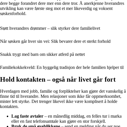
dere begge forandret dere mer enn dere tror. Å anerkjenne hverandres
utvikling kan være første steg mot et mer likeverdig og voksent
søskenforhold.
Støtt hverandres drømmer – slik styrker dere familielivet
Når søsken går hver sin vei: Slik bevarer dere et sterkt forhold
Snakk trygt med barn om sikker atferd på nettet
Familiekokkekveld: En hyggelig tradisjon der hele familien hjelper til
Hold kontakten – også når livet går fort
Hverdagen med jobb, familie og forpliktelser kan gjøre det vanskelig å
finne tid til hverandre. Men relasjoner som ikke får oppmerksomhet,
mister lett styrke. Det trenger likevel ikke være komplisert å holde
kontakten.
Lag faste avtaler
– en månedlig middag, en felles tur i marka
eller en fast telefonsamtale kan gjøre en stor forskjell.
Bruk de små øyeblikkene
– send en melding når du ser noe