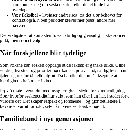
som minner deg om søskenet ditt, eller del et bilde fra
hverdagen.
Vær fleksibel
– livsfaser endrer seg, og det gjør behovet for
kontakt også. Noen perioder krever mer plass, andre mer
nærvær.
Det viktigste er at kontakten føles naturlig og gjensidig – ikke som en
plikt, men som et valg.
Når forskjellene blir tydelige
Som voksne kan søsken oppdage at de faktisk er ganske ulike. Ulike
verdier, livsstiler og prioriteringer kan skape avstand, særlig hvis man
føler seg misforstått eller dømt. Da handler det om å akseptere at
kjærlighet ikke krever likhet.
Prøv å møte hverandre med nysgjerrighet i stedet for sammenligning.
Spør hvorfor søskenet ditt har valgt som han eller hun har, i stedet for å
vurdere det. Det skaper respekt og forståelse – og gjør det lettere å
bevare et varmt forhold, selv når livene ser forskjellige ut.
Familiebånd i nye generasjoner