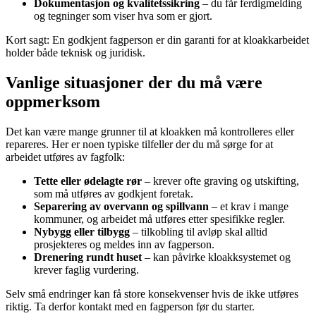
Dokumentasjon og kvalitetssikring
– du får ferdigmelding
og tegninger som viser hva som er gjort.
Kort sagt: En godkjent fagperson er din garanti for at kloakkarbeidet
holder både teknisk og juridisk.
Vanlige situasjoner der du må være
oppmerksom
Det kan være mange grunner til at kloakken må kontrolleres eller
repareres. Her er noen typiske tilfeller der du må sørge for at
arbeidet utføres av fagfolk:
Tette eller ødelagte rør
– krever ofte graving og utskifting,
som må utføres av godkjent foretak.
Separering av overvann og spillvann
– et krav i mange
kommuner, og arbeidet må utføres etter spesifikke regler.
Nybygg eller tilbygg
– tilkobling til avløp skal alltid
prosjekteres og meldes inn av fagperson.
Drenering rundt huset
– kan påvirke kloakksystemet og
krever faglig vurdering.
Selv små endringer kan få store konsekvenser hvis de ikke utføres
riktig. Ta derfor kontakt med en fagperson før du starter.