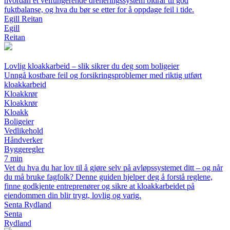
hvordan et velfungerende dreneringssystem bidrar til god
fuktbalanse, og hva du bør se etter for å oppdage feil i tide.
Egill Reitan
Egill
Reitan
Lovlig kloakkarbeid – slik sikrer du deg som boligeier
Unngå kostbare feil og forsikringsproblemer med riktig utført
kloakkarbeid
Kloakkrør
Kloakkrør
Kloakk
Boligeier
Vedlikehold
Håndverker
Byggeregler
7 min
Vet du hva du har lov til å gjøre selv på avløpssystemet ditt – og når
du må bruke fagfolk? Denne guiden hjelper deg å forstå reglene,
finne godkjente entreprenører og sikre at kloakkarbeidet på
eiendommen din blir trygt, lovlig og varig.
Senta Rydland
Senta
Rydland