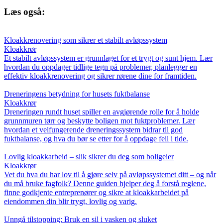
Læs også:
Kloakkrenovering som sikrer et stabilt avløpssystem
Kloakkrør
Et stabilt avløpssystem er grunnlaget for et trygt og sunt hjem. Lær
hvordan du oppdager tidlige tegn på problemer, planlegger en
effektiv kloakkrenovering og sikrer rørene dine for framtiden.
Dreneringens betydning for husets fuktbalanse
Kloakkrør
Dreneringen rundt huset spiller en avgjørende rolle for å holde
grunnmuren tørr og beskytte boligen mot fuktproblemer. Lær
hvordan et velfungerende dreneringssystem bidrar til god
fuktbalanse, og hva du bør se etter for å oppdage feil i tide.
Lovlig kloakkarbeid – slik sikrer du deg som boligeier
Kloakkrør
Vet du hva du har lov til å gjøre selv på avløpssystemet ditt – og når
du må bruke fagfolk? Denne guiden hjelper deg å forstå reglene,
finne godkjente entreprenører og sikre at kloakkarbeidet på
eiendommen din blir trygt, lovlig og varig.
Unngå tilstopping: Bruk en sil i vasken og sluket