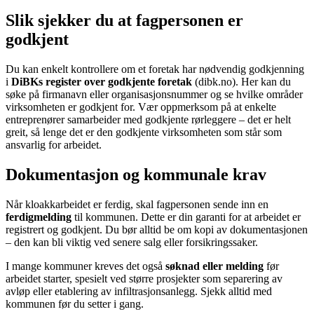
Slik sjekker du at fagpersonen er
godkjent
Du kan enkelt kontrollere om et foretak har nødvendig godkjenning
i
DiBKs register over godkjente foretak
(dibk.no). Her kan du
søke på firmanavn eller organisasjonsnummer og se hvilke områder
virksomheten er godkjent for. Vær oppmerksom på at enkelte
entreprenører samarbeider med godkjente rørleggere – det er helt
greit, så lenge det er den godkjente virksomheten som står som
ansvarlig for arbeidet.
Dokumentasjon og kommunale krav
Når kloakkarbeidet er ferdig, skal fagpersonen sende inn en
ferdigmelding
til kommunen. Dette er din garanti for at arbeidet er
registrert og godkjent. Du bør alltid be om kopi av dokumentasjonen
– den kan bli viktig ved senere salg eller forsikringssaker.
I mange kommuner kreves det også
søknad eller melding
før
arbeidet starter, spesielt ved større prosjekter som separering av
avløp eller etablering av infiltrasjonsanlegg. Sjekk alltid med
kommunen før du setter i gang.