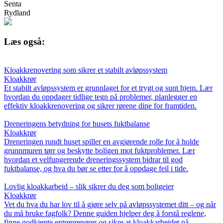
Senta
Rydland
Læs også:
Kloakkrenovering som sikrer et stabilt avløpssystem
Kloakkrør
Et stabilt avløpssystem er grunnlaget for et trygt og sunt hjem. Lær
hvordan du oppdager tidlige tegn på problemer, planlegger en
effektiv kloakkrenovering og sikrer rørene dine for framtiden.
Dreneringens betydning for husets fuktbalanse
Kloakkrør
Dreneringen rundt huset spiller en avgjørende rolle for å holde
grunnmuren tørr og beskytte boligen mot fuktproblemer. Lær
hvordan et velfungerende dreneringssystem bidrar til god
fuktbalanse, og hva du bør se etter for å oppdage feil i tide.
Lovlig kloakkarbeid – slik sikrer du deg som boligeier
Kloakkrør
Vet du hva du har lov til å gjøre selv på avløpssystemet ditt – og når
du må bruke fagfolk? Denne guiden hjelper deg å forstå reglene,
finne godkjente entreprenører og sikre at kloakkarbeidet på