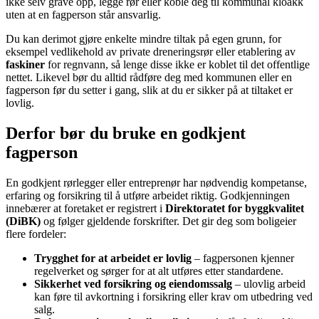
ikke selv grave opp, legge rør eller koble deg til kommunal kloakk
uten at en fagperson står ansvarlig.
Du kan derimot gjøre enkelte mindre tiltak på egen grunn, for
eksempel vedlikehold av private dreneringsrør eller etablering av
faskiner
for regnvann, så lenge disse ikke er koblet til det offentlige
nettet. Likevel bør du alltid rådføre deg med kommunen eller en
fagperson før du setter i gang, slik at du er sikker på at tiltaket er
lovlig.
Derfor bør du bruke en godkjent
fagperson
En godkjent rørlegger eller entreprenør har nødvendig kompetanse,
erfaring og forsikring til å utføre arbeidet riktig. Godkjenningen
innebærer at foretaket er registrert i
Direktoratet for byggkvalitet
(DiBK)
og følger gjeldende forskrifter. Det gir deg som boligeier
flere fordeler:
Trygghet for at arbeidet er lovlig
– fagpersonen kjenner
regelverket og sørger for at alt utføres etter standardene.
Sikkerhet ved forsikring og eiendomssalg
– ulovlig arbeid
kan føre til avkortning i forsikring eller krav om utbedring ved
salg.