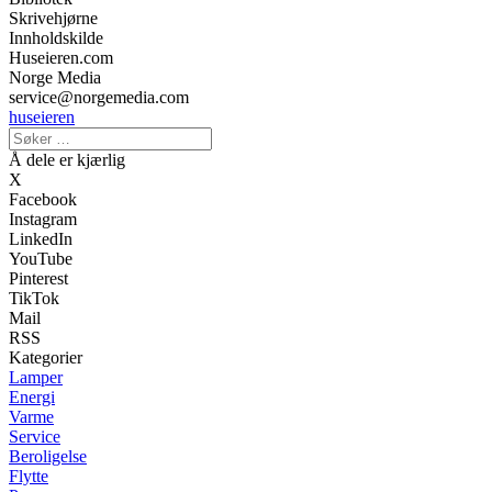
Skrivehjørne
Innholdskilde
Huseieren.com
Norge Media
service@norgemedia.com
huseieren
Å dele er kjærlig
X
Facebook
Instagram
LinkedIn
YouTube
Pinterest
TikTok
Mail
RSS
Kategorier
Lamper
Energi
Varme
Service
Beroligelse
Flytte