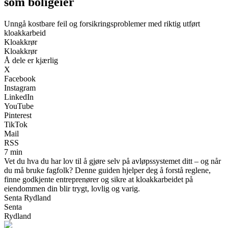
som boligeier
Unngå kostbare feil og forsikringsproblemer med riktig utført
kloakkarbeid
Kloakkrør
Kloakkrør
Å dele er kjærlig
X
Facebook
Instagram
LinkedIn
YouTube
Pinterest
TikTok
Mail
RSS
7 min
Vet du hva du har lov til å gjøre selv på avløpssystemet ditt – og når
du må bruke fagfolk? Denne guiden hjelper deg å forstå reglene,
finne godkjente entreprenører og sikre at kloakkarbeidet på
eiendommen din blir trygt, lovlig og varig.
Senta Rydland
Senta
Rydland