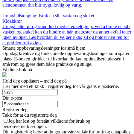
eiendommen din blir trygt, lovlig og varig.
Unngå tilstopping: Bruk en sil i vasken og sluket
Kloakkrør
Unngå tette rør og vond lukt med et enkelt grep. Ved å bruke en sil i
vasken og sluket kan du hindre at hår, matrester og annet avfall tetter
igjen avløpet. Les hvordan du velger riktig sil og holder den ren for
et problemfritt avløp.
Smarte oppbevaringsløsninger for små hjem
Oppdag kreative og funksjonelle oppbevaringsløsninger som sparer
plass. E-boken gir ideer til hvordan du kan optimalisere plassen i
små rom og gjøre dem både praktiske og stilige.
Få din e-bok nå
Hold deg oppdatert – meld deg på
Lær mer med ett klikk - registrer deg for vår gratis e-postserie.
Din e-post
Registrer deg
Takk for at du registrerte deg
Jeg har lest og forstått vilkårene for bruk og
personvernerklæringen.
Din registrering betyr at du godtar våre vilkår for bruk og datapolicy.