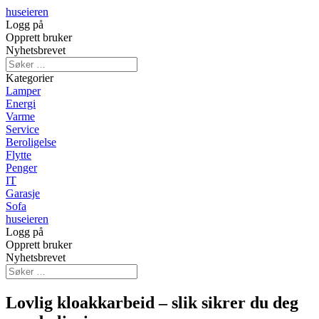
huseieren
Logg på
Opprett bruker
Nyhetsbrevet
Kategorier
Lamper
Energi
Varme
Service
Beroligelse
Flytte
Penger
IT
Garasje
Sofa
huseieren
Logg på
Opprett bruker
Nyhetsbrevet
Lovlig kloakkarbeid – slik sikrer du deg