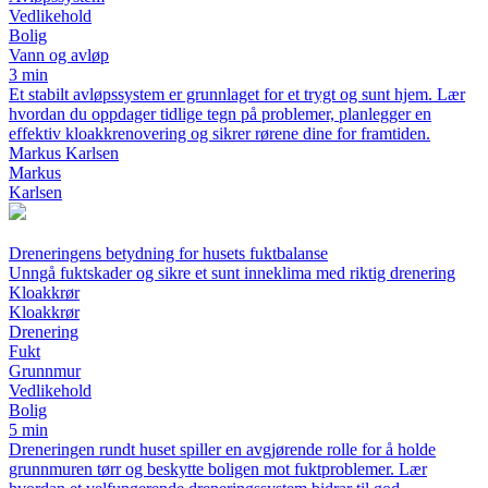
Vedlikehold
Bolig
Vann og avløp
3 min
Et stabilt avløpssystem er grunnlaget for et trygt og sunt hjem. Lær
hvordan du oppdager tidlige tegn på problemer, planlegger en
effektiv kloakkrenovering og sikrer rørene dine for framtiden.
Markus Karlsen
Markus
Karlsen
Dreneringens betydning for husets fuktbalanse
Unngå fuktskader og sikre et sunt inneklima med riktig drenering
Kloakkrør
Kloakkrør
Drenering
Fukt
Grunnmur
Vedlikehold
Bolig
5 min
Dreneringen rundt huset spiller en avgjørende rolle for å holde
grunnmuren tørr og beskytte boligen mot fuktproblemer. Lær