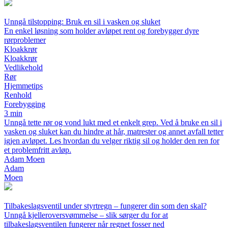
Unngå tilstopping: Bruk en sil i vasken og sluket
En enkel løsning som holder avløpet rent og forebygger dyre
rørproblemer
Kloakkrør
Kloakkrør
Vedlikehold
Rør
Hjemmetips
Renhold
Forebygging
3 min
Unngå tette rør og vond lukt med et enkelt grep. Ved å bruke en sil i
vasken og sluket kan du hindre at hår, matrester og annet avfall tetter
igjen avløpet. Les hvordan du velger riktig sil og holder den ren for
et problemfritt avløp.
Adam Moen
Adam
Moen
Tilbakeslagsventil under styrtregn – fungerer din som den skal?
Unngå kjelleroversvømmelse – slik sørger du for at
tilbakeslagsventilen fungerer når regnet fosser ned