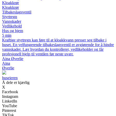
Kloakkrør
Kloakkrør
Tilbakeslagsventil
Styrtregn
Vannskader
Vedlikehold
Hus og hjem
5 min
Kraftige styrtregn kan føre til at kloakkvann presser seg tilbake i
huset. En velfungerende tilbakeslagsventil er avgjørende for å hindre
vannskader. Lær hvordan du kontrollerer, vedlikeholder og får
profesjonell hjelp til ventilen før neste uvær.
Aina Øverlie
Aina
Øverlie
huseieren
Å dele er kjærlig
X
Facebook
Instagram
LinkedIn
YouTube
Pinterest
TikTok