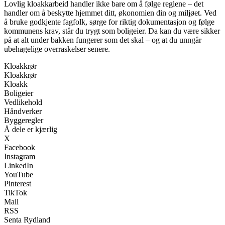
Lovlig kloakkarbeid handler ikke bare om å følge reglene – det
handler om å beskytte hjemmet ditt, økonomien din og miljøet. Ved
å bruke godkjente fagfolk, sørge for riktig dokumentasjon og følge
kommunens krav, står du trygt som boligeier. Da kan du være sikker
på at alt under bakken fungerer som det skal – og at du unngår
ubehagelige overraskelser senere.
Kloakkrør
Kloakkrør
Kloakk
Boligeier
Vedlikehold
Håndverker
Byggeregler
Å dele er kjærlig
X
Facebook
Instagram
LinkedIn
YouTube
Pinterest
TikTok
Mail
RSS
Senta Rydland