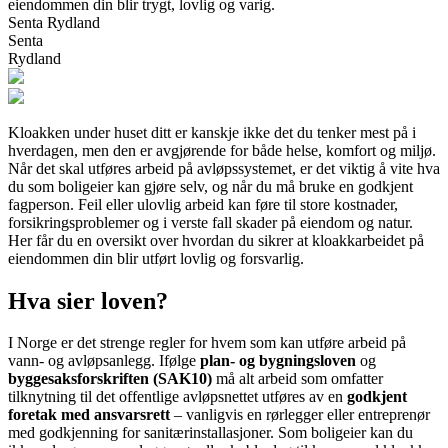
eiendommen din blir trygt, lovlig og varig.
Senta Rydland
Senta
Rydland
Kloakken under huset ditt er kanskje ikke det du tenker mest på i
hverdagen, men den er avgjørende for både helse, komfort og miljø.
Når det skal utføres arbeid på avløpssystemet, er det viktig å vite hva
du som boligeier kan gjøre selv, og når du må bruke en godkjent
fagperson. Feil eller ulovlig arbeid kan føre til store kostnader,
forsikringsproblemer og i verste fall skader på eiendom og natur.
Her får du en oversikt over hvordan du sikrer at kloakkarbeidet på
eiendommen din blir utført lovlig og forsvarlig.
Hva sier loven?
I Norge er det strenge regler for hvem som kan utføre arbeid på
vann- og avløpsanlegg. Ifølge
plan- og bygningsloven
og
byggesaksforskriften (SAK10)
må alt arbeid som omfatter
tilknytning til det offentlige avløpsnettet utføres av en
godkjent
foretak med ansvarsrett
– vanligvis en rørlegger eller entreprenør
med godkjenning for sanitærinstallasjoner. Som boligeier kan du