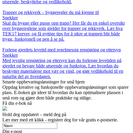
utseende, beskyttelse og vedlikehold.
Trapper og rekkverk – byggeregler du må kjenne til
Snekker
Skal du bygge eller pusse opp trapp? Her får du en enkel oversikt
over byggereglene som gjelder for trapper og rekkverk. Lær hva
TEK17 krever, og få nyttige tips for å sikre at trappen blir både
trygg, funksjonell og pen å se på.
Forleng gjerdets levetid med regelmessig rengjøring og ettersyn
Snekker
Med jevnlig rengjøring og ettersyn kan du forlenge levetiden på
gjerdet og bevare både utseende og funksjon. Lær hvordan du
beskytter materialene mot vær og vind, og gjør vedlikehold til en
naturlig del av hverdagen.
Smarte oppbevaringsløsninger for små hjem
Oppdag kreative og funksjonelle oppbevaringsløsninger som sparer
plass. E-boken gir ideer til hvordan du kan optimalisere plassen i
små rom og gjøre dem både praktiske og stilige.
Få din e-bok nå
Hold deg oppdatert – meld deg på
Lær mer med ett klikk - registrer deg for vår gratis e-postserie.
Din e-post