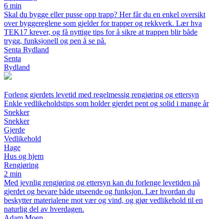
6 min
Skal du bygge eller pusse opp trapp? Her får du en enkel oversikt
over byggereglene som gjelder for trapper og rekkverk. Lær hva
TEK17 krever, og få nyttige tips for å sikre at trappen blir både
trygg, funksjonell og pen å se på.
Senta Rydland
Senta
Rydland
Forleng gjerdets levetid med regelmessig rengjøring og ettersyn
Enkle vedlikeholdstips som holder gjerdet pent og solid i mange år
Snekker
Snekker
Gjerde
Vedlikehold
Hage
Hus og hjem
Rengjøring
2 min
Med jevnlig rengjøring og ettersyn kan du forlenge levetiden på
gjerdet og bevare både utseende og funksjon. Lær hvordan du
beskytter materialene mot vær og vind, og gjør vedlikehold til en
naturlig del av hverdagen.
Adam Moen