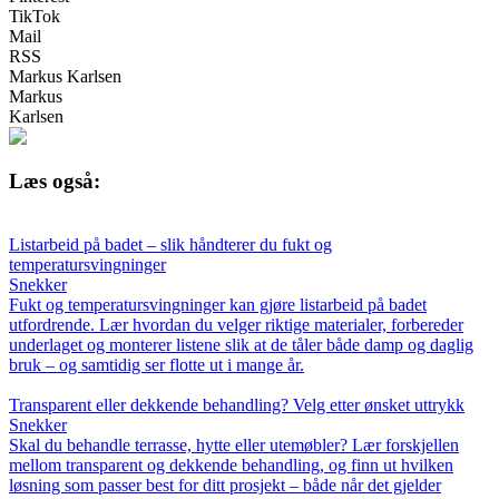
TikTok
Mail
RSS
Markus Karlsen
Markus
Karlsen
Læs også:
Listarbeid på badet – slik håndterer du fukt og
temperatursvingninger
Snekker
Fukt og temperatursvingninger kan gjøre listarbeid på badet
utfordrende. Lær hvordan du velger riktige materialer, forbereder
underlaget og monterer listene slik at de tåler både damp og daglig
bruk – og samtidig ser flotte ut i mange år.
Transparent eller dekkende behandling? Velg etter ønsket uttrykk
Snekker
Skal du behandle terrasse, hytte eller utemøbler? Lær forskjellen
mellom transparent og dekkende behandling, og finn ut hvilken
løsning som passer best for ditt prosjekt – både når det gjelder