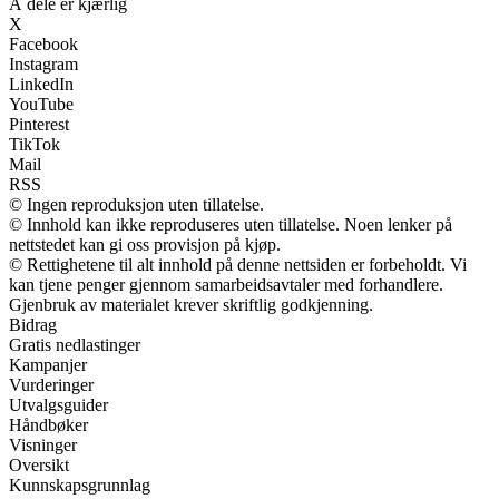
Å dele er kjærlig
X
Facebook
Instagram
LinkedIn
YouTube
Pinterest
TikTok
Mail
RSS
© Ingen reproduksjon uten tillatelse.
© Innhold kan ikke reproduseres uten tillatelse. Noen lenker på
nettstedet kan gi oss provisjon på kjøp.
© Rettighetene til alt innhold på denne nettsiden er forbeholdt. Vi
kan tjene penger gjennom samarbeidsavtaler med forhandlere.
Gjenbruk av materialet krever skriftlig godkjenning.
Bidrag
Gratis nedlastinger
Kampanjer
Vurderinger
Utvalgsguider
Håndbøker
Visninger
Oversikt
Kunnskapsgrunnlag