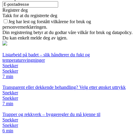
Registrer deg
Takk for at du registrerte deg
Jeg har lest og forstått vilkårene for bruk og
personvernerklæringen.
Din registrering betyr at du godtar våre vilkår for bruk og datapolicy.
Du kan enkelt melde deg av igjen.
Listarbeid på badet – slik håndterer du fukt og
temperatursvingninger
Snekker
Snekker
7 min
Transparent eller dekkende behandling? Velg etter ønsket uttrykk
Snekker
Snekker
7 min
Trapper og rekkverk – byggeregler du må kjenne til
Snekker
Snekker
6 min