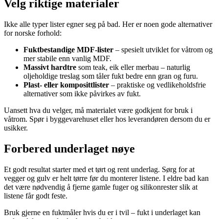
Velg riktige materialer
Ikke alle typer lister egner seg på bad. Her er noen gode alternativer
for norske forhold:
Fuktbestandige MDF-lister
– spesielt utviklet for våtrom og
mer stabile enn vanlig MDF.
Massivt hardtre
som teak, eik eller merbau – naturlig
oljeholdige treslag som tåler fukt bedre enn gran og furu.
Plast- eller komposittlister
– praktiske og vedlikeholdsfrie
alternativer som ikke påvirkes av fukt.
Uansett hva du velger, må materialet være godkjent for bruk i
våtrom. Spør i byggevarehuset eller hos leverandøren dersom du er
usikker.
Forbered underlaget nøye
Et godt resultat starter med et tørt og rent underlag. Sørg for at
vegger og gulv er helt tørre før du monterer listene. I eldre bad kan
det være nødvendig å fjerne gamle fuger og silikonrester slik at
listene får godt feste.
Bruk gjerne en fuktmåler hvis du er i tvil – fukt i underlaget kan