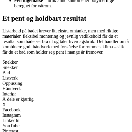
Feil fugemasse
– bruk alltid silikon eller polymerfuge
beregnet for våtrom.
Et pent og holdbart resultat
Listarbeid på badet krever litt ekstra omtanke, men med riktige
materialer, fleksibel montering og jevnlig vedlikehold får du et
resultat som både ser bra ut og tåler hverdagsbruk. Det handler om å
kombinere godt håndverk med forståelse for rommets klima – slik
får du et bad som holder seg pent i mange år fremover.
Snekker
Snekker
Bad
Listverk
Oppussing
Håndverk
Interiør
Å dele er kjærlig
X
Facebook
Instagram
LinkedIn
YouTube
Pinterest