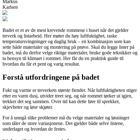
Markus
Karlsen
Badet er et av de mest krevende rommene i huset når det gjelder
treverk og listarbeid. Her møter du høy luftfuktighet, raske
temperatursvingninger og daglig bruk – en kombinasjon som kan
sette både materialer og montering på prøve. Skal du legge lister på
badet, må du derfor velge riktige materialer, bruke gode teknikker og
ta hensyn til klimaet i rommet. Her får du en praktisk guide til
hvordan du får et pent og varig resultat.
Forstå utfordringene på badet
Fukt og varme er treverkets største fiender. Når luftfuktigheten stiger
etter en varm dusj, utvider treet seg, og når rommet tørker ut igjen,
trekker det seg sammen. Over tid kan dette føre til sprekker,
skjevheter og løse skjøter.
For å unngå slike problemer må du velge materialer og løsninger
som tåler de store variasjonene. Det gjelder både selve listene,
underlaget og hvordan de festes.