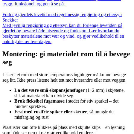
trygg, funksjonell og pen å se på.
Forleng gjerdets levetid med regelmessig rengjøring og ettersyn
Snekker
Med jevnlig rengjøring og ettersyn kan du forlenge levetiden på
gjerdet og bevare både utseende og funksjon. Lær hvordan du
beskytter materialene mot vær og vind, og gjør vedlikehold til en
naturlig del av hverdagen.
Montering: gi materialet rom til å bevege
seg
Lister i et rom med store temperatursvingninger må kunne bevege
seg litt. Ikke press listene helt tett mot hverandre eller mot veggen.
La det være små ekspansjonsfuger
(1–2 mm) i skjøtene,
slik at materialet kan utvide seg.
Bruk fleksibel fugemasse
i stedet for stiv sparkel – det
hindrer sprekker.
Fest med rustfrie spiker eller skruer
, så unngår du
misfarging og rust.
Plastlister kan ofte klikkes på plass med skjulte klips – en løsning
som både ser pen ut og gjør vedlikehold enklere.