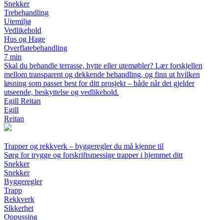
Snekker
Trebehandling
Utemiljø
Vedlikehold
Hus og Hage
Overflatebehandling
7 min
Skal du behandle terrasse, hytte eller utemøbler? Lær forskjellen
mellom transparent og dekkende behandling, og finn ut hvilken
løsning som passer best for ditt prosjekt – både når det gjelder
utseende, beskyttelse og vedlikehold.
Egill Reitan
Egill
Reitan
Trapper og rekkverk – byggeregler du må kjenne til
Sørg for trygge og forskriftsmessige trapper i hjemmet ditt
Snekker
Snekker
Byggeregler
Trapp
Rekkverk
Sikkerhet
Oppussing