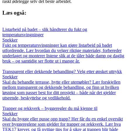
raskt ødelegge selv det beste arbeidet.
Læs også:
Listarbeid på badet – slik håndterer du fukt og
temperatursvingninger
Snekker
Fukt og temperatursvingninger kan gjøre listarbeid på badet
utfordrende. Lær hvordan du velger riktige materialer, forbereder
underlaget og monterer listene slik at de tåler både damp og daglig
bruk – og samtidig ser flotte ut i mange år.
Transparent eller dekkende behandling? Velg etter ønsket uttrykk
Snekker
Skal du behandle terrasse, hytte eller utemøbler? Lær forskjellen
mellom transparent og dekkende behandling, og finn ut hvilken
løsning som passer best for ditt prosjekt – både når det gjelder
utseende, beskyttelse og vedlikehold.
Trapper og rekkverk – byggeregler du må kjenne til
Snekker
Skal du bygge eller pusse opp trapp? Her får du en enkel oversikt
over byggereglene som gjelder for trapper og rekkverk. Lær hva
TEK17 krever, og få nyttige tips for å sikre at trappen blir både