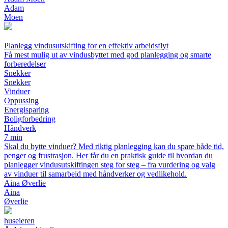
Adam
Moen
Planlegg vindusutskifting for en effektiv arbeidsflyt
Få mest mulig ut av vindusbyttet med god planlegging og smarte
forberedelser
Snekker
Snekker
Vinduer
Oppussing
Energisparing
Boligforbedring
Håndverk
7 min
Skal du bytte vinduer? Med riktig planlegging kan du spare både tid,
penger og frustrasjon. Her får du en praktisk guide til hvordan du
planlegger vindusutskiftingen steg for steg – fra vurdering og valg
av vinduer til samarbeid med håndverker og vedlikehold.
Aina Øverlie
Aina
Øverlie
huseieren