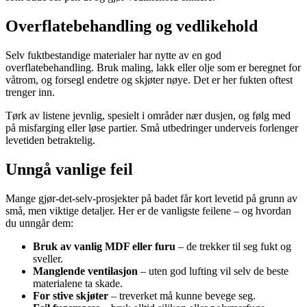
Overflatebehandling og vedlikehold
Selv fuktbestandige materialer har nytte av en god
overflatebehandling. Bruk maling, lakk eller olje som er beregnet for
våtrom, og forsegl endetre og skjøter nøye. Det er her fukten oftest
trenger inn.
Tørk av listene jevnlig, spesielt i områder nær dusjen, og følg med
på misfarging eller løse partier. Små utbedringer underveis forlenger
levetiden betraktelig.
Unngå vanlige feil
Mange gjør-det-selv-prosjekter på badet får kort levetid på grunn av
små, men viktige detaljer. Her er de vanligste feilene – og hvordan
du unngår dem:
Bruk av vanlig MDF eller furu
– de trekker til seg fukt og
sveller.
Manglende ventilasjon
– uten god lufting vil selv de beste
materialene ta skade.
For stive skjøter
– treverket må kunne bevege seg.