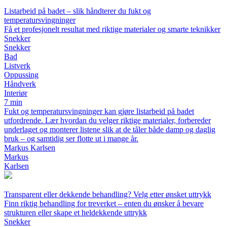
Listarbeid på badet – slik håndterer du fukt og
temperatursvingninger
Få et profesjonelt resultat med riktige materialer og smarte teknikker
Snekker
Snekker
Bad
Listverk
Oppussing
Håndverk
Interiør
7 min
Fukt og temperatursvingninger kan gjøre listarbeid på badet
utfordrende. Lær hvordan du velger riktige materialer, forbereder
underlaget og monterer listene slik at de tåler både damp og daglig
bruk – og samtidig ser flotte ut i mange år.
Markus Karlsen
Markus
Karlsen
Transparent eller dekkende behandling? Velg etter ønsket uttrykk
Finn riktig behandling for treverket – enten du ønsker å bevare
strukturen eller skape et heldekkende uttrykk
Snekker