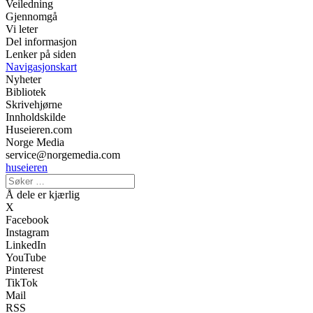
Veiledning
Gjennomgå
Vi leter
Del informasjon
Lenker på siden
Navigasjonskart
Nyheter
Bibliotek
Skrivehjørne
Innholdskilde
Huseieren.com
Norge Media
service@norgemedia.com
huseieren
Å dele er kjærlig
X
Facebook
Instagram
LinkedIn
YouTube
Pinterest
TikTok
Mail
RSS