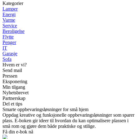
Kategorier
Lamper
Energi
Varme
Service
Beroligelse
Flytte
Penger
IT
Garasje
Sofa
Hvem er vi?
Send mail
Pressen
Eksponering
Min tilgang
Nyhetsbrevet
Partnerskap
Del et tips
Smarte oppbevaringsløsninger for små hjem
Oppdag kreative og funksjonelle oppbevaringsløsninger som sparer
plass. E-boken gir ideer til hvordan du kan optimalisere plassen i
små rom og gjøre dem både praktiske og stilige.
Få din e-bok nå