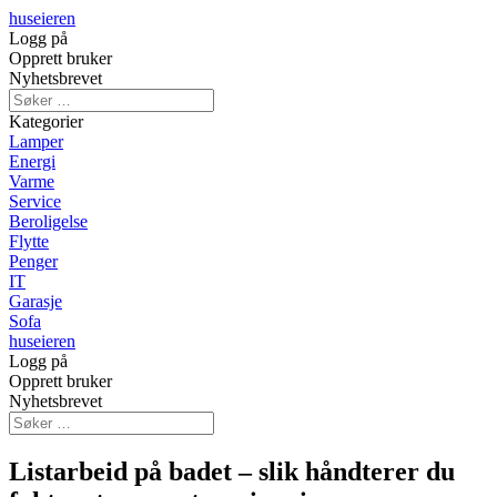
huseieren
Logg på
Opprett bruker
Nyhetsbrevet
Kategorier
Lamper
Energi
Varme
Service
Beroligelse
Flytte
Penger
IT
Garasje
Sofa
huseieren
Logg på
Opprett bruker
Nyhetsbrevet
Listarbeid på badet – slik håndterer du