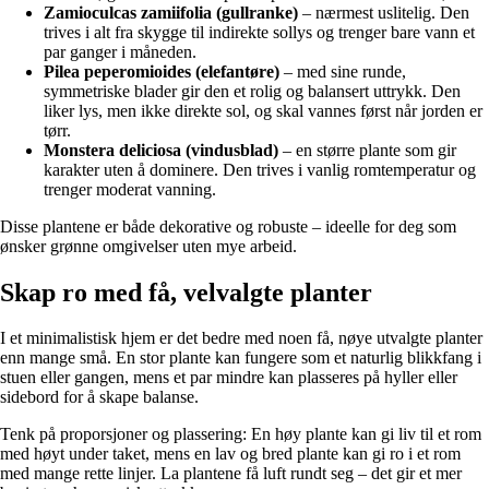
Zamioculcas zamiifolia (gullranke)
– nærmest uslitelig. Den
trives i alt fra skygge til indirekte sollys og trenger bare vann et
par ganger i måneden.
Pilea peperomioides (elefantøre)
– med sine runde,
symmetriske blader gir den et rolig og balansert uttrykk. Den
liker lys, men ikke direkte sol, og skal vannes først når jorden er
tørr.
Monstera deliciosa (vindusblad)
– en større plante som gir
karakter uten å dominere. Den trives i vanlig romtemperatur og
trenger moderat vanning.
Disse plantene er både dekorative og robuste – ideelle for deg som
ønsker grønne omgivelser uten mye arbeid.
Skap ro med få, velvalgte planter
I et minimalistisk hjem er det bedre med noen få, nøye utvalgte planter
enn mange små. En stor plante kan fungere som et naturlig blikkfang i
stuen eller gangen, mens et par mindre kan plasseres på hyller eller
sidebord for å skape balanse.
Tenk på proporsjoner og plassering: En høy plante kan gi liv til et rom
med høyt under taket, mens en lav og bred plante kan gi ro i et rom
med mange rette linjer. La plantene få luft rundt seg – det gir et mer