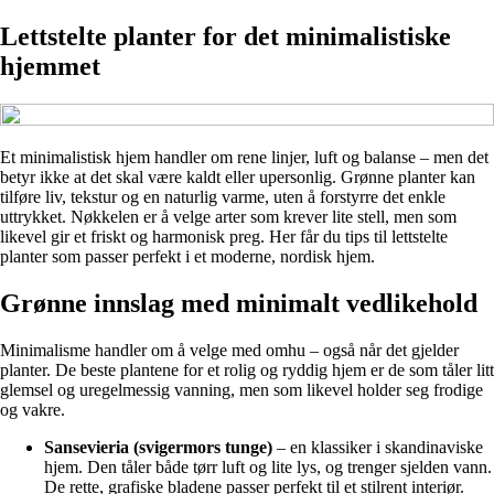
Lettstelte planter for det minimalistiske
hjemmet
Et minimalistisk hjem handler om rene linjer, luft og balanse – men det
betyr ikke at det skal være kaldt eller upersonlig. Grønne planter kan
tilføre liv, tekstur og en naturlig varme, uten å forstyrre det enkle
uttrykket. Nøkkelen er å velge arter som krever lite stell, men som
likevel gir et friskt og harmonisk preg. Her får du tips til lettstelte
planter som passer perfekt i et moderne, nordisk hjem.
Grønne innslag med minimalt vedlikehold
Minimalisme handler om å velge med omhu – også når det gjelder
planter. De beste plantene for et rolig og ryddig hjem er de som tåler litt
glemsel og uregelmessig vanning, men som likevel holder seg frodige
og vakre.
Sansevieria (svigermors tunge)
– en klassiker i skandinaviske
hjem. Den tåler både tørr luft og lite lys, og trenger sjelden vann.
De rette, grafiske bladene passer perfekt til et stilrent interiør.