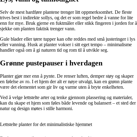
Selv de mest hardføre plantene trenger litt oppmerksomhet. De fleste
trives best i indirekte sollys, og det er som regel bedre å vanne for lite
enn for mye. Bruk gjerne en fuktmåler eller stikk fingeren i jorden for å
sjekke om planten faktisk trenger vann.
Gule blader eller tørre tupper kan ofte reddes med små justeringer i lys
eller vanning. Husk at planter vokser i sitt eget tempo – minimalisme
handler også om å gi naturen tid og rom til å utvikle seg.
Grønne pustepauser i hverdagen
Planter gjør mer enn å pynte. De renser luften, demper støy og skaper
en følelse av ro. I et hjem der alt er nøye utvalgt, kan en grønn plante
være det elementet som gir liv og varme uten å bryte enkelheten.
Ved å velge lettstelte arter og tenke gjennom plassering og materialer,
kan du skape et hjem som føles både levende og balansert – et sted der
natur og design møtes i stille harmoni.
Lettstelte planter for det minimalistiske hjemmet