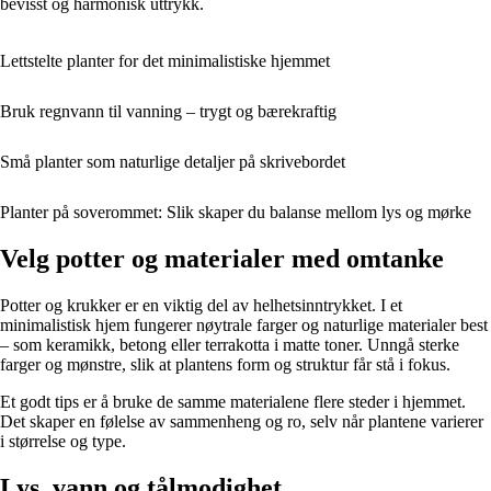
bevisst og harmonisk uttrykk.
Lettstelte planter for det minimalistiske hjemmet
Bruk regnvann til vanning – trygt og bærekraftig
Små planter som naturlige detaljer på skrivebordet
Planter på soverommet: Slik skaper du balanse mellom lys og mørke
Velg potter og materialer med omtanke
Potter og krukker er en viktig del av helhetsinntrykket. I et
minimalistisk hjem fungerer nøytrale farger og naturlige materialer best
– som keramikk, betong eller terrakotta i matte toner. Unngå sterke
farger og mønstre, slik at plantens form og struktur får stå i fokus.
Et godt tips er å bruke de samme materialene flere steder i hjemmet.
Det skaper en følelse av sammenheng og ro, selv når plantene varierer
i størrelse og type.
Lys, vann og tålmodighet