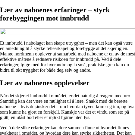
Lær av naboenes erfaringer – styrk
forebyggingen mot innbrudd
Et innbrudd i nabolaget kan skape utrygghet – men det kan også være
en anledning til å styrke fellesskapet og forebygge at det skjer igjen.
Mange nordmenn opplever at samarbeid med naboene er en av de mest
effektive måtene å redusere risikoen for innbrudd på. Ved å dele
erfaringer, følge med for hverandre og ta små, praktiske grep kan du
bidra til økt trygghet for både deg selv og andre.
Lær av naboenes opplevelser
Når det skjer et innbrudd i området, er det naturlig å reagere med uro.
Samtidig kan det være en mulighet til å lære. Snakk med de berørte
naboene – hvis de ønsker det – om hvordan tyven kom seg inn, og hva
som kunne ha gjort en forskjell. Kanskje var det et vindu som sto på
gløtt, en ulåst bod eller et mørkt hjørne uten lys.
Ved å dele slike erfaringer kan dere sammen finne ut hvor det finnes
svakheter i området, og hvordan dere kan styrke sikkerheten. Det kan