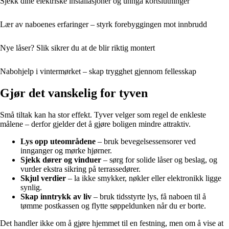
Sjekk dine elektriske installasjoner og unngå kortslutninger
Lær av naboenes erfaringer – styrk forebyggingen mot innbrudd
Nye låser? Slik sikrer du at de blir riktig montert
Nabohjelp i vintermørket – skap trygghet gjennom fellesskap
Gjør det vanskelig for tyven
Små tiltak kan ha stor effekt. Tyver velger som regel de enkleste
målene – derfor gjelder det å gjøre boligen mindre attraktiv.
Lys opp uteområdene
– bruk bevegelsessensorer ved
innganger og mørke hjørner.
Sjekk dører og vinduer
– sørg for solide låser og beslag, og
vurder ekstra sikring på terrassedører.
Skjul verdier
– la ikke smykker, nøkler eller elektronikk ligge
synlig.
Skap inntrykk av liv
– bruk tidsstyrte lys, få naboen til å
tømme postkassen og flytte søppeldunken når du er borte.
Det handler ikke om å gjøre hjemmet til en festning, men om å vise at