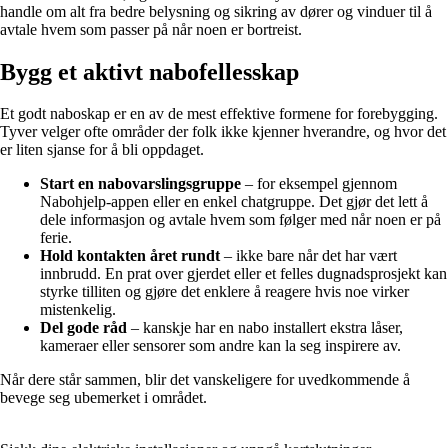
handle om alt fra bedre belysning og sikring av dører og vinduer til å
avtale hvem som passer på når noen er bortreist.
Bygg et aktivt nabofellesskap
Et godt naboskap er en av de mest effektive formene for forebygging.
Tyver velger ofte områder der folk ikke kjenner hverandre, og hvor det
er liten sjanse for å bli oppdaget.
Start en nabovarslingsgruppe
– for eksempel gjennom
Nabohjelp-appen eller en enkel chatgruppe. Det gjør det lett å
dele informasjon og avtale hvem som følger med når noen er på
ferie.
Hold kontakten året rundt
– ikke bare når det har vært
innbrudd. En prat over gjerdet eller et felles dugnadsprosjekt kan
styrke tilliten og gjøre det enklere å reagere hvis noe virker
mistenkelig.
Del gode råd
– kanskje har en nabo installert ekstra låser,
kameraer eller sensorer som andre kan la seg inspirere av.
Når dere står sammen, blir det vanskeligere for uvedkommende å
bevege seg ubemerket i området.