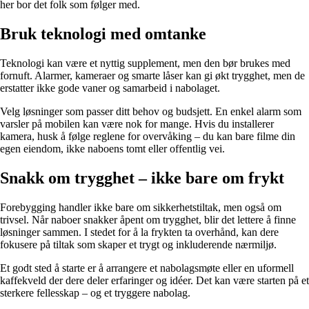
her bor det folk som følger med.
Bruk teknologi med omtanke
Teknologi kan være et nyttig supplement, men den bør brukes med
fornuft. Alarmer, kameraer og smarte låser kan gi økt trygghet, men de
erstatter ikke gode vaner og samarbeid i nabolaget.
Velg løsninger som passer ditt behov og budsjett. En enkel alarm som
varsler på mobilen kan være nok for mange. Hvis du installerer
kamera, husk å følge reglene for overvåking – du kan bare filme din
egen eiendom, ikke naboens tomt eller offentlig vei.
Snakk om trygghet – ikke bare om frykt
Forebygging handler ikke bare om sikkerhetstiltak, men også om
trivsel. Når naboer snakker åpent om trygghet, blir det lettere å finne
løsninger sammen. I stedet for å la frykten ta overhånd, kan dere
fokusere på tiltak som skaper et trygt og inkluderende nærmiljø.
Et godt sted å starte er å arrangere et nabolagsmøte eller en uformell
kaffekveld der dere deler erfaringer og idéer. Det kan være starten på et
sterkere fellesskap – og et tryggere nabolag.