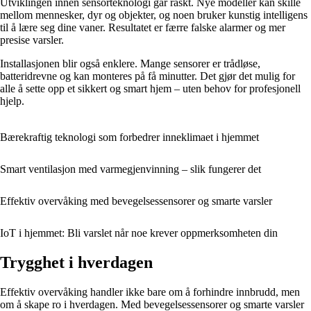
Utviklingen innen sensorteknologi går raskt. Nye modeller kan skille
mellom mennesker, dyr og objekter, og noen bruker kunstig intelligens
til å lære seg dine vaner. Resultatet er færre falske alarmer og mer
presise varsler.
Installasjonen blir også enklere. Mange sensorer er trådløse,
batteridrevne og kan monteres på få minutter. Det gjør det mulig for
alle å sette opp et sikkert og smart hjem – uten behov for profesjonell
hjelp.
Bærekraftig teknologi som forbedrer inneklimaet i hjemmet
Smart ventilasjon med varmegjenvinning – slik fungerer det
Effektiv overvåking med bevegelsessensorer og smarte varsler
IoT i hjemmet: Bli varslet når noe krever oppmerksomheten din
Trygghet i hverdagen
Effektiv overvåking handler ikke bare om å forhindre innbrudd, men
om å skape ro i hverdagen. Med bevegelsessensorer og smarte varsler