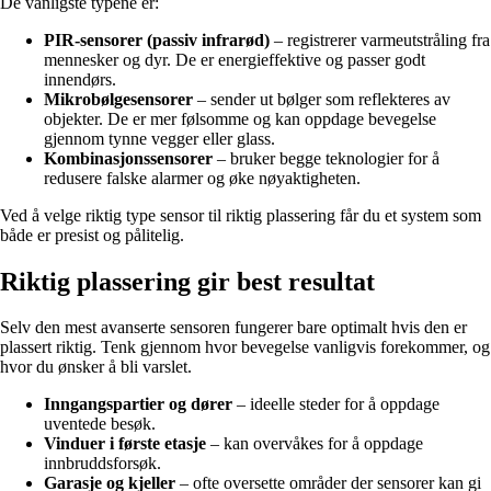
De vanligste typene er:
PIR-sensorer (passiv infrarød)
– registrerer varmeutstråling fra
mennesker og dyr. De er energieffektive og passer godt
innendørs.
Mikrobølgesensorer
– sender ut bølger som reflekteres av
objekter. De er mer følsomme og kan oppdage bevegelse
gjennom tynne vegger eller glass.
Kombinasjonssensorer
– bruker begge teknologier for å
redusere falske alarmer og øke nøyaktigheten.
Ved å velge riktig type sensor til riktig plassering får du et system som
både er presist og pålitelig.
Riktig plassering gir best resultat
Selv den mest avanserte sensoren fungerer bare optimalt hvis den er
plassert riktig. Tenk gjennom hvor bevegelse vanligvis forekommer, og
hvor du ønsker å bli varslet.
Inngangspartier og dører
– ideelle steder for å oppdage
uventede besøk.
Vinduer i første etasje
– kan overvåkes for å oppdage
innbruddsforsøk.
Garasje og kjeller
– ofte oversette områder der sensorer kan gi