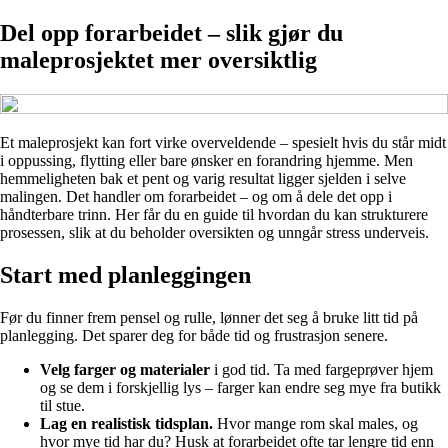
Del opp forarbeidet – slik gjør du
maleprosjektet mer oversiktlig
Et maleprosjekt kan fort virke overveldende – spesielt hvis du står midt
i oppussing, flytting eller bare ønsker en forandring hjemme. Men
hemmeligheten bak et pent og varig resultat ligger sjelden i selve
malingen. Det handler om forarbeidet – og om å dele det opp i
håndterbare trinn. Her får du en guide til hvordan du kan strukturere
prosessen, slik at du beholder oversikten og unngår stress underveis.
Start med planleggingen
Før du finner frem pensel og rulle, lønner det seg å bruke litt tid på
planlegging. Det sparer deg for både tid og frustrasjon senere.
Velg farger og materialer
i god tid. Ta med fargeprøver hjem
og se dem i forskjellig lys – farger kan endre seg mye fra butikk
til stue.
Lag en realistisk tidsplan.
Hvor mange rom skal males, og
hvor mye tid har du? Husk at forarbeidet ofte tar lengre tid enn