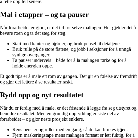
å rette opp feil senere.
Mal i etapper – og ta pauser
Når forarbeidet er gjort, er det tid for selve malingen. Her gjelder det å
bevare roen og ta det steg for steg.
Start med kanter og hjørner, og bruk pensel til detaljene.
Bruk rulle på de store flatene, og jobb i seksjoner for å unngå
synlige overganger.
Ta pauser underveis – både for å la malingen tørke og for å
holde energien oppe.
Et godt tips er å male ett rom av gangen. Det gir en følelse av fremdrift
og gjør det lettere å se resultater raskt.
Rydd opp og nyt resultatet
Når du er ferdig med å male, er det fristende å legge fra seg utstyret og
beundre resultatet. Men en grundig opprydding er siste del av
forarbeidet – og gjør neste prosjekt enklere.
Rens pensler og ruller med en gang, så de kan brukes igjen.
Fjern maskeringstape mens malingen fortsatt er lett fuktig, for å