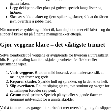
gamle laken.
Legg dekkpapp eller plast på gulvet, spesielt langs lister og
hjørner.
Skru av stikkontakter og fjern spiker og skruer, slik at du får en
jevn overflate å jobbe med.
Når rommet er ryddet og dekket til, kan du jobbe mer effektivt – og du
slipper å bruke tid på å fjerne malingsflekker etterpå.
Gjør veggene klare – det viktigste trinnet
Selve forarbeidet på veggene er avgjørende for hvordan sluttresultatet
blir. En god maling kan ikke skjule ujevnheter, fettflekker eller
løstsittende tapet.
Vask veggene.
Bruk en mild husvask eller malervask slik at
malingen fester seg godt.
Reparer skader.
Sparkle hull og sprekker, og la det tørke helt.
Slip overflaten.
En lett sliping gir en jevn struktur og sørger for
at malingen fordeler seg pent.
Grunn med primer.
Spesielt på nye eller sugende flater er
grunning nødvendig for å unngå skjolder.
Ved å ta ett trinn av gangen blir arbeidet mer oversiktlig – og du slipper