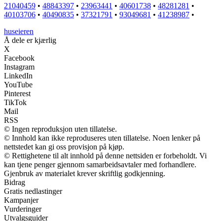
21040459
•
48843397
•
23963441
•
40601738
•
48281281
•
40103706
•
40490835
•
37321791
•
93049681
•
41238987
•
huseieren
Å dele er kjærlig
X
Facebook
Instagram
LinkedIn
YouTube
Pinterest
TikTok
Mail
RSS
© Ingen reproduksjon uten tillatelse.
© Innhold kan ikke reproduseres uten tillatelse. Noen lenker på
nettstedet kan gi oss provisjon på kjøp.
© Rettighetene til alt innhold på denne nettsiden er forbeholdt. Vi
kan tjene penger gjennom samarbeidsavtaler med forhandlere.
Gjenbruk av materialet krever skriftlig godkjenning.
Bidrag
Gratis nedlastinger
Kampanjer
Vurderinger
Utvalgsguider