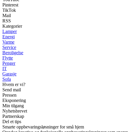
Pinterest
TikTok
Mail
RSS
Kategorier
Lamper
Energi
Varme
Service
Beroligelse
Flytte
Penger
IT
Garasje
Sofa
Hvem er vi?
Send mail
Pressen
Eksponering
Min tilgang
Nyhetsbrevet
Partnerskap
Del et tips
Smarte oppbevaringsløsninger for små hjem