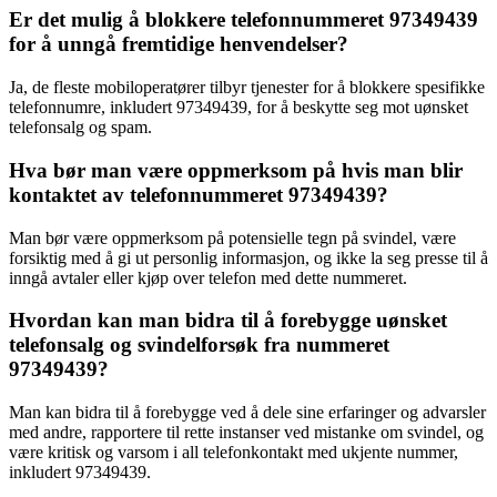
Er det mulig å blokkere telefonnummeret 97349439
for å unngå fremtidige henvendelser?
Ja, de fleste mobiloperatører tilbyr tjenester for å blokkere spesifikke
telefonnumre, inkludert 97349439, for å beskytte seg mot uønsket
telefonsalg og spam.
Hva bør man være oppmerksom på hvis man blir
kontaktet av telefonnummeret 97349439?
Man bør være oppmerksom på potensielle tegn på svindel, være
forsiktig med å gi ut personlig informasjon, og ikke la seg presse til å
inngå avtaler eller kjøp over telefon med dette nummeret.
Hvordan kan man bidra til å forebygge uønsket
telefonsalg og svindelforsøk fra nummeret
97349439?
Man kan bidra til å forebygge ved å dele sine erfaringer og advarsler
med andre, rapportere til rette instanser ved mistanke om svindel, og
være kritisk og varsom i all telefonkontakt med ukjente nummer,
inkludert 97349439.