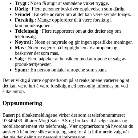
Trygt
: Noen få angir at samtalene virket trygge.
Dårlig
: Flere personer beskriver opplevelsen som dårlig.
Svindel
: Enkelte advarer om at det kan være svindelforsøk.
Forsiktig
: Mange oppfordrer til å være forsiktig i
kommunikasjonen.
Telefonsalg
: Flere rapporterer om at det dreier seg om
telefonsalg.
Nøytral
: Noen er nøytrale og gir ingen spesifikke meninger.
Mas
: Noen reagerer på hyppigheten av anropene og
beskriver det som mas.
Salg
: Flere påpeker at hensikten med anropene er salg av
produkter/tjenester.
Spam
: En person omtaler anropene som spam.
Det er viktig å være oppmerksom på at reaksjonene varierer og at
det kan være lurt å være forsiktig med personlig informasjon ved
slike anrop.
Oppsummering
Basert på tilbakemeldingene virker det som at telefonnummeret
97349439 tilhører Mogi Sales AS og brukes til å selge strøm- og
mobilabonnement via telefonsalg. Vær oppmerksom på hvordan du
ønsker å håndtere slike anrop, og sørg for å ta informerte valg når
det gjelder deling av personlig informasjon.