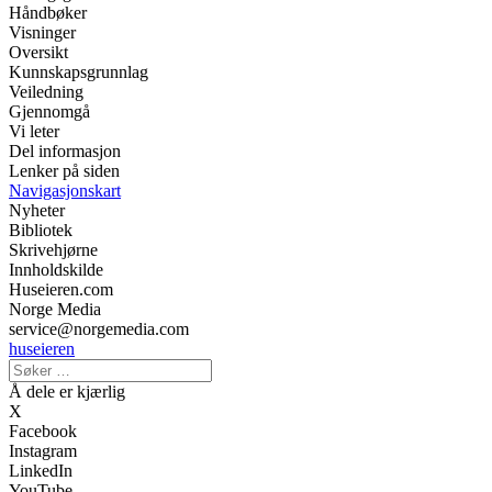
Håndbøker
Visninger
Oversikt
Kunnskapsgrunnlag
Veiledning
Gjennomgå
Vi leter
Del informasjon
Lenker på siden
Navigasjonskart
Nyheter
Bibliotek
Skrivehjørne
Innholdskilde
Huseieren.com
Norge Media
service@norgemedia.com
huseieren
Å dele er kjærlig
X
Facebook
Instagram
LinkedIn
YouTube