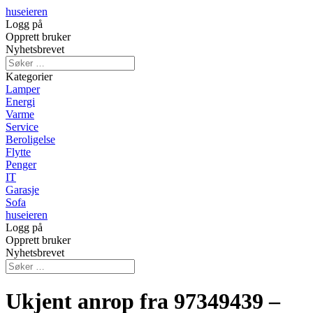
huseieren
Logg på
Opprett bruker
Nyhetsbrevet
Kategorier
Lamper
Energi
Varme
Service
Beroligelse
Flytte
Penger
IT
Garasje
Sofa
huseieren
Logg på
Opprett bruker
Nyhetsbrevet
Ukjent anrop fra 97349439 –