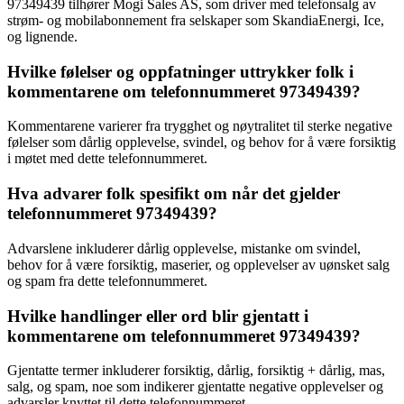
97349439 tilhører Mogi Sales AS, som driver med telefonsalg av
strøm- og mobilabonnement fra selskaper som SkandiaEnergi, Ice,
og lignende.
Hvilke følelser og oppfatninger uttrykker folk i
kommentarene om telefonnummeret 97349439?
Kommentarene varierer fra trygghet og nøytralitet til sterke negative
følelser som dårlig opplevelse, svindel, og behov for å være forsiktig
i møtet med dette telefonnummeret.
Hva advarer folk spesifikt om når det gjelder
telefonnummeret 97349439?
Advarslene inkluderer dårlig opplevelse, mistanke om svindel,
behov for å være forsiktig, maserier, og opplevelser av uønsket salg
og spam fra dette telefonnummeret.
Hvilke handlinger eller ord blir gjentatt i
kommentarene om telefonnummeret 97349439?
Gjentatte termer inkluderer forsiktig, dårlig, forsiktig + dårlig, mas,
salg, og spam, noe som indikerer gjentatte negative opplevelser og
advarsler knyttet til dette telefonnummeret.