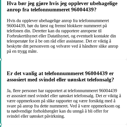
Hva bør jeg gjøre hvis jeg opplever ubehagelige
anrop fra telefonnummeret 96004439?
Hvis du opplever ubehagelige anrop fra telefonnummeret
96004439, bør du først og fremst blokkere nummeret på
telefonen din. Deretter kan du rapportere anropene til
Forbrukertilsynet eller Datatilsynet, og eventuelt kontakte din
teleoperatør for å be om råd eller assistanse. Det er viktig å
beskytte ditt personvern og velvære ved å håndtere slike anrop
på en trygg måte.
Er det vanlig at telefonnummeret 96004439 er
assosiert med svindel eller uønsket telefonsalg?
Ja, flere personer har rapportert at telefonnummeret 96004439
er assosiert med svindel eller uønsket telefonsalg. Det er viktig å
være oppmerksom på slike rapporter og være forsiktig med å
svare på anrop fra dette nummeret. Ved å være oppmerksom og
ta nødvendige forholdsregler kan du unngå å bli offer for
svindel eller uønsket påvirkning.