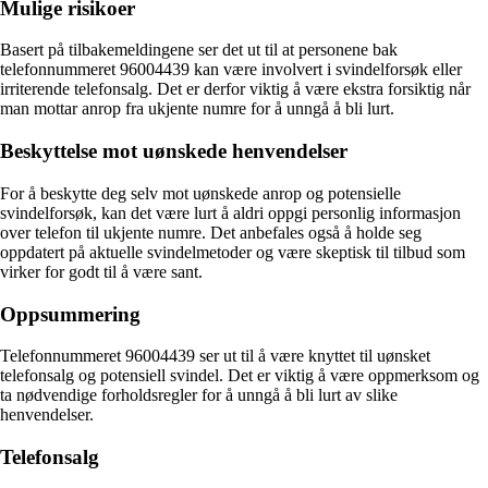
Mulige risikoer
Basert på tilbakemeldingene ser det ut til at personene bak
telefonnummeret 96004439 kan være involvert i svindelforsøk eller
irriterende telefonsalg. Det er derfor viktig å være ekstra forsiktig når
man mottar anrop fra ukjente numre for å unngå å bli lurt.
Beskyttelse mot uønskede henvendelser
For å beskytte deg selv mot uønskede anrop og potensielle
svindelforsøk, kan det være lurt å aldri oppgi personlig informasjon
over telefon til ukjente numre. Det anbefales også å holde seg
oppdatert på aktuelle svindelmetoder og være skeptisk til tilbud som
virker for godt til å være sant.
Oppsummering
Telefonnummeret 96004439 ser ut til å være knyttet til uønsket
telefonsalg og potensiell svindel. Det er viktig å være oppmerksom og
ta nødvendige forholdsregler for å unngå å bli lurt av slike
henvendelser.
Telefonsalg