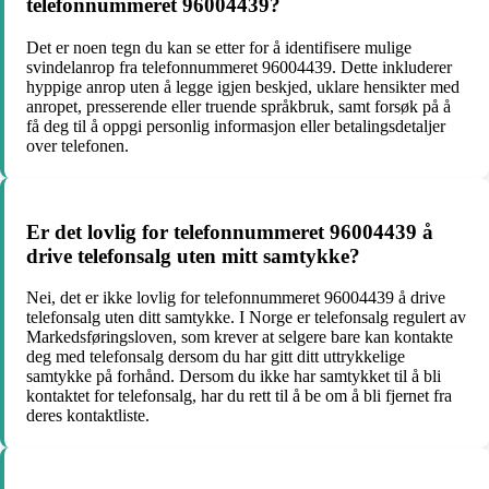
telefonnummeret 96004439?
Det er noen tegn du kan se etter for å identifisere mulige
svindelanrop fra telefonnummeret 96004439. Dette inkluderer
hyppige anrop uten å legge igjen beskjed, uklare hensikter med
anropet, presserende eller truende språkbruk, samt forsøk på å
få deg til å oppgi personlig informasjon eller betalingsdetaljer
over telefonen.
Er det lovlig for telefonnummeret 96004439 å
drive telefonsalg uten mitt samtykke?
Nei, det er ikke lovlig for telefonnummeret 96004439 å drive
telefonsalg uten ditt samtykke. I Norge er telefonsalg regulert av
Markedsføringsloven, som krever at selgere bare kan kontakte
deg med telefonsalg dersom du har gitt ditt uttrykkelige
samtykke på forhånd. Dersom du ikke har samtykket til å bli
kontaktet for telefonsalg, har du rett til å be om å bli fjernet fra
deres kontaktliste.