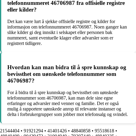
telefonnummeret 46706987 fra offisielle registre
eller kilder?
Det kan være lurt å sjekke offisielle registre og kilder for
informasjon om telefonnummeret 46706987. Noen ganger kan
slike kilder gi deg innsikt i selskapet eller personen bak
nummeret, samt eventuelle klager eller advarsler som er
registrert tidligere.
Hvordan kan man bidra til å spre kunnskap og
bevissthet om uønskede telefonnummer som
46706987?
For å bidra til å spre kunnskap og bevissthet om uønskede
telefonnummer som 46706987, kan man dele sine egne
erfaringer og advarsler med venner og familie. Det er også
mulig å rapportere uønskede anrop til relevante instanser og
delta i forbrukergrupper som jobber mot telefonsalg og svindel.
21544404
•
91921294
•
41401426
•
48840858
•
95518618
•