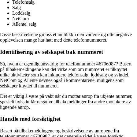
Telefonsalg
Salg
Loddsalg
NetCom
Allente, salg
Disse beskrivelsene gir oss et innblikk i den varierte og ofte negative
opplevelsen mange har hatt med dette telefonnummeret.
Identifisering av selskapet bak nummeret
Så, hvem er egentlig ansvarlig for telefonnummer 46706987? Basert
på tilbakemeldingene kan det virke som om nummeret er tilknyttet
ulike aktiviteter som kan inkludere telefonsalg, loddsalg og svindel.
NetCom og Allente nevnes også i kommentarene, muligens som
selskaper knyttet til nummeret.
Det er viktig å være på vakt når du mottar anrop fra ukjente nummer,
spesielt hvis du får negative tilbakemeldinger fra andre mottakere av
lignende anrop.
Handle med forsiktighet
Basert på tilbakemeldingene og beskrivelsene av anropene fra
telefonnummer 46706987, er det generelle rådet å være forsiktig.