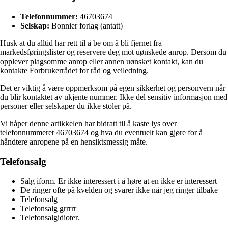
Telefonnummer:
46703674
Selskap:
Bonnier forlag (antatt)
Husk at du alltid har rett til å be om å bli fjernet fra
markedsføringslister og reservere deg mot uønskede anrop. Dersom du
opplever plagsomme anrop eller annen uønsket kontakt, kan du
kontakte Forbrukerrådet for råd og veiledning.
Det er viktig å være oppmerksom på egen sikkerhet og personvern når
du blir kontaktet av ukjente nummer. Ikke del sensitiv informasjon med
personer eller selskaper du ikke stoler på.
Vi håper denne artikkelen har bidratt til å kaste lys over
telefonnummeret 46703674 og hva du eventuelt kan gjøre for å
håndtere anropene på en hensiktsmessig måte.
Telefonsalg
Salg iform. Er ikke interessert i å høre at en ikke er interessert
De ringer ofte på kvelden og svarer ikke når jeg ringer tilbake
Telefonsalg
Telefonsalg grrrrr
Telefonsalgidioter.