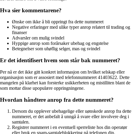
Hva sier kommentarene?
Ønske om ikke å bli oppringt fra dette nummeret
Negative erfaringer med ulike typer anrop relatert til trading og
finanser
Advarsler om mulig svindel
Hyppige anrop som forårsaker ubehag og engstelse
Betegnelser som uhøflig selger, mas og svindel
Er det identifisert hvem som står bak nummeret?
Per nå er det ikke gitt konkret informasjon om hvilket selskap eller
organisasjon som er assosiert med telefonnummeret 41403622. Dette
mangelen på klarhet kan forsterke usikkerheten og mistilliten blant de
som mottar disse upopulære oppringningene.
Hvordan håndtere anrop fra dette nummeret?
Dersom du opplever ubehagelige eller uønskede anrop fra dette
nummeret, er det anbefalt å unngå å svare eller involvere deg i
samtalen.
Registrer nummeret i en eventuell sperreliste hos din operatør
eller bruk en spam-samtaleblokkering på telefonen din.