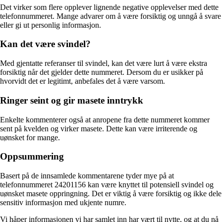
Det virker som flere opplever lignende negative opplevelser med dette
telefonnummeret. Mange advarer om å være forsiktig og unngå å svare
eller gi ut personlig informasjon.
Kan det være svindel?
Med gjentatte referanser til svindel, kan det være lurt å være ekstra
forsiktig når det gjelder dette nummeret. Dersom du er usikker på
hvorvidt det er legitimt, anbefales det å være varsom.
Ringer seint og gir masete inntrykk
Enkelte kommenterer også at anropene fra dette nummeret kommer
sent på kvelden og virker masete. Dette kan være irriterende og
uønsket for mange.
Oppsummering
Basert på de innsamlede kommentarene tyder mye på at
telefonnummeret 24201156 kan være knyttet til potensiell svindel og
uønsket masete oppringning. Det er viktig å være forsiktig og ikke dele
sensitiv informasjon med ukjente numre.
Vi håper informasjonen vi har samlet inn har vært til nytte, og at du nå