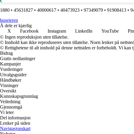
1880
•
45631827
•
40000617
•
40473923
•
97349079
•
91908413
•
9
huseieren
Å dele er kjærlig
X
Facebook
Instagram
LinkedIn
YouTube
Pin
© Ingen reproduksjon uten tillatelse.
© Innhold kan ikke reproduseres uten tillatelse. Noen lenker på nettsted
© Rettighetene til alt innhold på denne nettsiden er forbeholdt. Vi ka
Bidrag
Gratis nedlastinger
Kampanjer
Vurderinger
Utvalgsguider
Håndbøker
Visninger
Oversikt
Kunnskapsgrunnlag
Veiledning
Gjennomgå
Vi leter
Del informasjon
Lenker på siden
Navigasjonskart
Nyheter