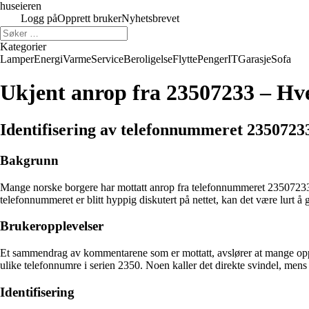
huseieren
Logg på
Opprett bruker
Nyhetsbrevet
Kategorier
Lamper
Energi
Varme
Service
Beroligelse
Flytte
Penger
IT
Garasje
Sofa
Ukjent anrop fra 23507233 – Hv
Identifisering av telefonnummeret 2350723
Bakgrunn
Mange norske borgere har mottatt anrop fra telefonnummeret 23507233 d
telefonnummeret er blitt hyppig diskutert på nettet, kan det være lurt å
Brukeropplevelser
Et sammendrag av kommentarene som er mottatt, avslører at mange oppfa
ulike telefonnumre i serien 2350. Noen kaller det direkte svindel, men
Identifisering