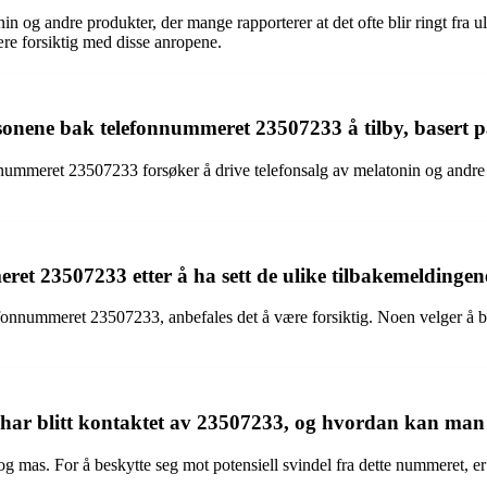
 og andre produkter, der mange rapporterer at det ofte blir ringt fra u
re forsiktig med disse anropene.
rsonene bak telefonnummeret 23507233 å tilby, basert p
ummeret 23507233 forsøker å drive telefonsalg av melatonin og andre v
et 23507233 etter å ha sett de ulike tilbakemeldinge
telefonnummeret 23507233, anbefales det å være forsiktig. Noen velger å
 har blitt kontaktet av 23507233, og hvordan kan man b
g mas. For å beskytte seg mot potensiell svindel fra dette nummeret, er 