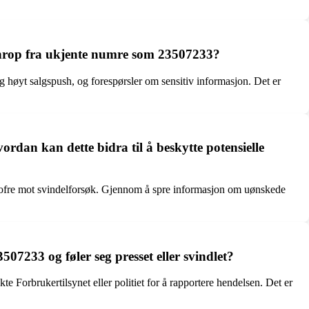
 anrop fra ukjente numre som 23507233?
høyt salgspush, og forespørsler om sensitiv informasjon. Det er
rdan kan dette bidra til å beskytte potensielle
le ofre mot svindelforsøk. Gjennom å spre informasjon om uønskede
7233 og føler seg presset eller svindlet?
 Forbrukertilsynet eller politiet for å rapportere hendelsen. Det er