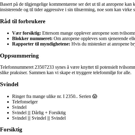
Basert på de tilgjengelige kommentarene ser det ut til at anropene ka
insisterende og til tider aggressive i sin tilnærming, noe som kan vir
Råd til forbrukere
Vær forsiktig:
Ettersom mange opplever anropene som tvilsomme,
Blokker nummeret:
Om anropene oppleves som sjenerende eller 
Rapporter til myndighetene:
Hvis du mistenker at anropene bryt
Oppsummering
Telefonnummeret 23507233 synes å være knyttet til potensielt tvilsomme 
slike praksiser. Sammen kan vi skape et tryggere telefonmiljø for alle.
Svindel
Ringer fra mange ulike nr. I 2350.. Serien 😱
Telefonselger
Svindel
Svindel ||| Dårlig + Forsiktig
Svindel ||| Svindel ||| Svindel
Forsiktig