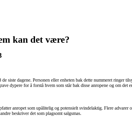
em kan det være?
3
e siste dagene. Personen eller enheten bak dette nummeret ringer tils
 grave dypere for å forstå hvem som står bak disse anropene og om det er
tter anropet som upålitelig og potensielt svindelaktig. Flere advarer
s andre beskriver det som plagsomt salgsmas.