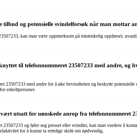
le tilbud og potensielle svindelforsøk når man mottar
 23507233, kan man være oppmerksom på mistenkelig oppførsel, uvanlig 
 knyttet til telefonnummeret 23507233 med andre, og hvo
mmeret 23507233 med andre for å øke bevisstheten og beskytte potensiel
for enkeltpersoner.
ært utsatt for uønskede anrop fra telefonnummeret 2350
3507233 og føler seg presset eller svindlet, kan man vurdere å kontakte
laktivitet for å kunne ta rettslige skritt om nødvendig.