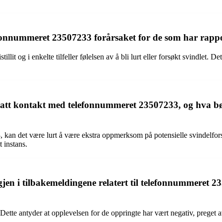
efonnummeret 23507233 forårsaket for de som har rappo
 og i enkelte tilfeller følelsen av å bli lurt eller forsøkt svindlet. Det
 hatt kontakt med telefonnummeret 23507233, og hva b
kan det være lurt å være ekstra oppmerksom på potensielle svindelfors
 instans.
jen i tilbakemeldingene relatert til telefonnummeret 23
. Dette antyder at opplevelsen for de oppringte har vært negativ, preget 