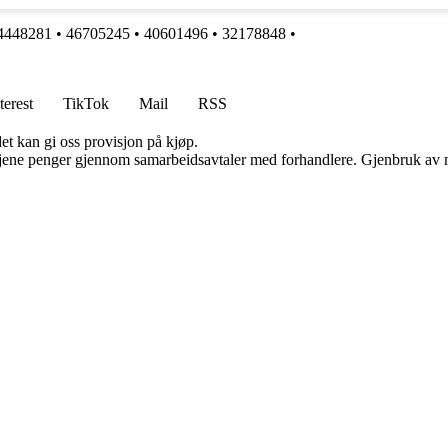
4448281
•
46705245
•
40601496
•
32178848
•
terest
TikTok
Mail
RSS
et kan gi oss provisjon på kjøp.
n tjene penger gjennom samarbeidsavtaler med forhandlere. Gjenbruk av m