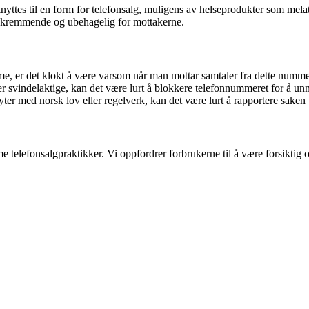
n knyttes til en form for telefonsalg, muligens av helseprodukter som 
ke skremmende og ubehagelig for mottakerne.
 er det klokt å være varsom når man mottar samtaler fra dette numme
svindelaktige, kan det være lurt å blokkere telefonnummeret for å unng
er med norsk lov eller regelverk, kan det være lurt å rapportere saken ti
telefonsalgpraktikker. Vi oppfordrer forbrukerne til å være forsiktig o