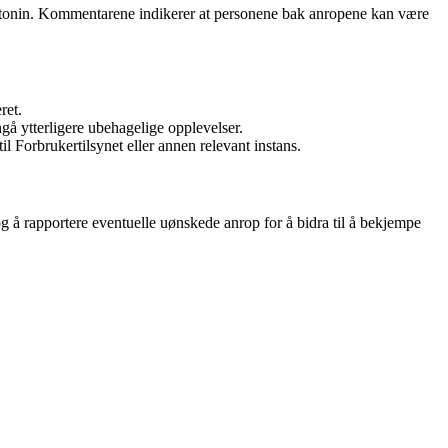
melatonin. Kommentarene indikerer at personene bak anropene kan være
ret.
å ytterligere ubehagelige opplevelser.
l Forbrukertilsynet eller annen relevant instans.
g å rapportere eventuelle uønskede anrop for å bidra til å bekjempe