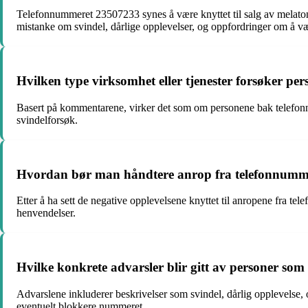
Telefonnummeret 23507233 synes å være knyttet til salg av melatonin
mistanke om svindel, dårlige opplevelser, og oppfordringer om å væ
Hvilken type virksomhet eller tjenester forsøker pe
Basert på kommentarene, virker det som om personene bak telefonn
svindelforsøk.
Hvordan bør man håndtere anrop fra telefonnummer
Etter å ha sett de negative opplevelsene knyttet til anropene fra 
henvendelser.
Hvilke konkrete advarsler blir gitt av personer som
Advarslene inkluderer beskrivelser som svindel, dårlig opplevelse, o
eventuelt blokkere nummeret.