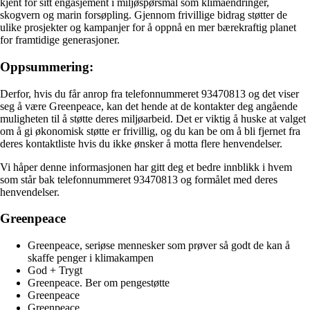
kjent for sitt engasjement i miljøspørsmål som klimaendringer,
skogvern og marin forsøpling. Gjennom frivillige bidrag støtter de
ulike prosjekter og kampanjer for å oppnå en mer bærekraftig planet
for framtidige generasjoner.
Oppsummering:
Derfor, hvis du får anrop fra telefonnummeret 93470813 og det viser
seg å være Greenpeace, kan det hende at de kontakter deg angående
muligheten til å støtte deres miljøarbeid. Det er viktig å huske at valget
om å gi økonomisk støtte er frivillig, og du kan be om å bli fjernet fra
deres kontaktliste hvis du ikke ønsker å motta flere henvendelser.
Vi håper denne informasjonen har gitt deg et bedre innblikk i hvem
som står bak telefonnummeret 93470813 og formålet med deres
henvendelser.
Greenpeace
Greenpeace, seriøse mennesker som prøver så godt de kan å
skaffe penger i klimakampen
God + Trygt
Greenpeace. Ber om pengestøtte
Greenpeace
Greenpeace