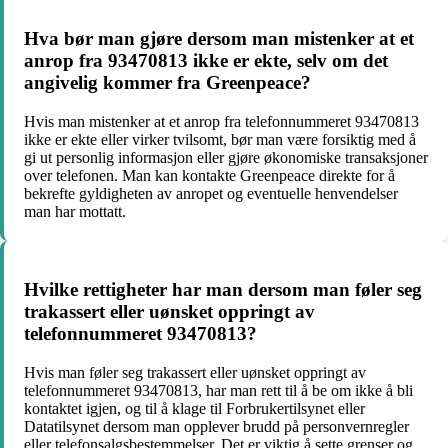
Hva bør man gjøre dersom man mistenker at et
anrop fra 93470813 ikke er ekte, selv om det
angivelig kommer fra Greenpeace?
Hvis man mistenker at et anrop fra telefonnummeret 93470813
ikke er ekte eller virker tvilsomt, bør man være forsiktig med å
gi ut personlig informasjon eller gjøre økonomiske transaksjoner
over telefonen. Man kan kontakte Greenpeace direkte for å
bekrefte gyldigheten av anropet og eventuelle henvendelser
man har mottatt.
Hvilke rettigheter har man dersom man føler seg
trakassert eller uønsket oppringt av
telefonnummeret 93470813?
Hvis man føler seg trakassert eller uønsket oppringt av
telefonnummeret 93470813, har man rett til å be om ikke å bli
kontaktet igjen, og til å klage til Forbrukertilsynet eller
Datatilsynet dersom man opplever brudd på personvernregler
eller telefonsalgsbestemmelser. Det er viktig å sette grenser og