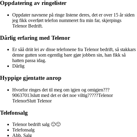
Oppdatering av ringelister
Oppdater navnene på ringe listene deres, det er over 15 år siden
jeg fikk overført telefon nummeret fra min far, skjerpings
Telenor Bedrift.
Dårlig erfaring med Telenor
Er såå driit lei av disse telefonene fra Telenor bedrift, så stakkars
denne gutten som egentlig bare gjør jobben sin, han fikk så
hatten passa idag.
Dårlig
Hyppige gjentatte anrop
Hvorfor ringes det til meg om igjen og omigjen???
90637013slutt med det er det noe viltig?????Telenor
TelenorSlutt Telenor
Telefonsalg
Telenor bedrift salg 🙂🙂
Telefonsalg
Abb. Salg