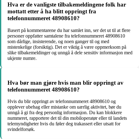
Hva er de vanligste tilbakemeldingene folk har
mottatt etter å ha blitt oppringt fra
telefonnummeret 48908610?
Basert på kommentarene du har samlet inn, ser det ut til at flere
personer oppfatter samtalene fra telefonnummeret 48908610
som dårlige, insisterende, og noen ganger til og med
mistenkelige (forsiktig). Det er viktig å være oppmerksom på
slike tilbakemeldinger og unngå å dele sensitiv informasjon med
ukjente numre.
Hva bør man gjøre hvis man blir oppringt av
telefonnummeret 48908610?
Hvis du blir oppringt av telefonnummeret 48908610 og
opplever ubehag eller mistanke om uærlig aktivitet, bør du
unngå å gi fra deg personlig informasjon. Du kan blokkere
nummeret, rapportere det til din mobiloperatør eller til landets
telemyndigheter hvis du føler deg trakassert eller utsatt for
svindelforsøk.