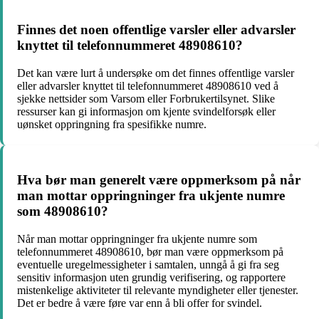
Finnes det noen offentlige varsler eller advarsler
knyttet til telefonnummeret 48908610?
Det kan være lurt å undersøke om det finnes offentlige varsler
eller advarsler knyttet til telefonnummeret 48908610 ved å
sjekke nettsider som Varsom eller Forbrukertilsynet. Slike
ressurser kan gi informasjon om kjente svindelforsøk eller
uønsket oppringning fra spesifikke numre.
Hva bør man generelt være oppmerksom på når
man mottar oppringninger fra ukjente numre
som 48908610?
Når man mottar oppringninger fra ukjente numre som
telefonnummeret 48908610, bør man være oppmerksom på
eventuelle uregelmessigheter i samtalen, unngå å gi fra seg
sensitiv informasjon uten grundig verifisering, og rapportere
mistenkelige aktiviteter til relevante myndigheter eller tjenester.
Det er bedre å være føre var enn å bli offer for svindel.