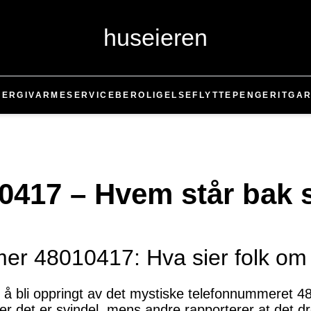
huseieren
NERGI
VARME
SERVICE
BEROLIGELSE
FLYTTE
PENGER
IT
GAR
417 – Hvem står bak 
er 48010417: Hva sier folk om
å bli oppringt av det mystiske telefonnummeret 4
er det er svindel, mens andre rapporterer at det d