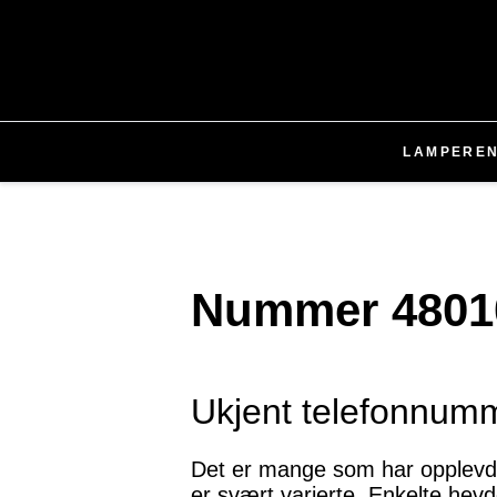
LAMPER
E
Nummer 48010
Ukjent telefonnumm
Det er mange som har opplevd 
er svært varierte. Enkelte hevd