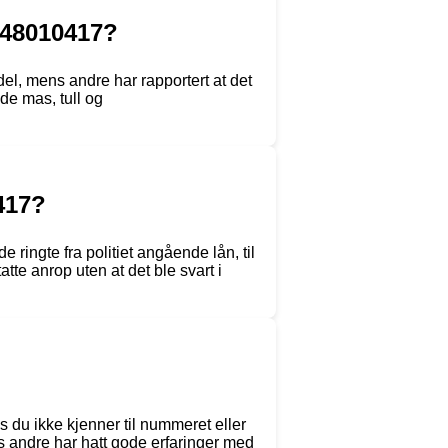
 48010417?
l, mens andre har rapportert at det
de mas, tull og
0417?
 ringte fra politiet angående lån, til
te anrop uten at det ble svart i
 du ikke kjenner til nummeret eller
s andre har hatt gode erfaringer med