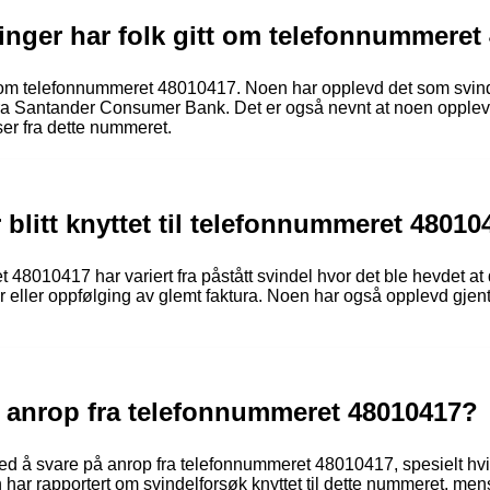
inger har folk gitt om telefonnummeret
er om telefonnummeret 48010417. Noen har opplevd det som svinde
fra Santander Consumer Bank. Det er også nevnt at noen opplev
er fra dette nummeret.
 blitt knyttet til telefonnummeret 4801
48010417 har variert fra påstått svindel hvor det ble hevdet at de
eller oppfølging av glemt faktura. Noen har også opplevd gjentat
på anrop fra telefonnummeret 48010417?
med å svare på anrop fra telefonnummeret 48010417, spesielt hvis
har rapportert om svindelforsøk knyttet til dette nummeret, men