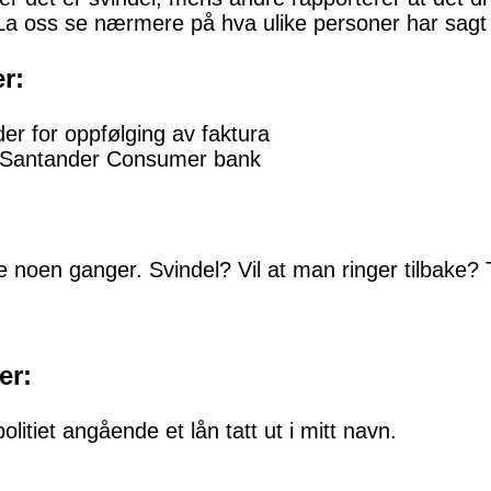
 La oss se nærmere på hva ulike personer har sag
r:
er for oppfølging av faktura
v Santander Consumer bank
:
 noen ganger. Svindel? Vil at man ringer tilbake? T
er:
olitiet angående et lån tatt ut i mitt navn.