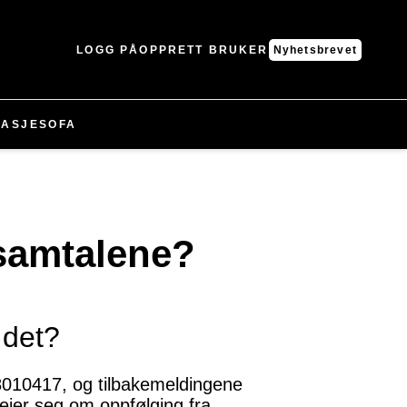
LOGG PÅ
OPPRETT BRUKER
Nyhetsbrevet
ASJE
SOFA
samtalene?
 det?
8010417, og tilbakemeldingene
reier seg om oppfølging fra