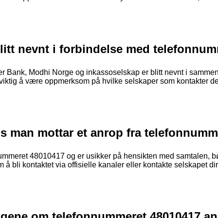
blitt nevnt i forbindelse med telefonn
Bank, Modhi Norge og inkassoselskap er blitt nevnt i samme
iktig å være oppmerksom på hvilke selskaper som kontakter deg 
is man mottar et anrop fra telefonnum
nummeret 48010417 og er usikker på hensikten med samtalen, bør
 bli kontaktet via offisielle kanaler eller kontakte selskapet dire
ingene om telefonnummeret 48010417 a