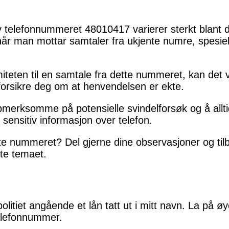
av telefonnummeret 48010417 varierer sterkt blant d
 når man mottar samtaler fra ukjente numre, spesi
miteten til en samtale fra dette nummeret, kan det 
å forsikre deg om at henvendelsen er ekte.
ppmerksomme på potensielle svindelforsøk og å allt
 sensitiv informasjon over telefon.
tte nummeret? Del gjerne dine observasjoner og ti
te temaet.
politiet angående et lån tatt ut i mitt navn. La på ø
telefonnummer.