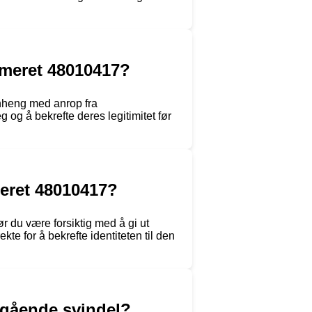
ummeret 48010417?
nheng med anrop fra
og å bekrefte deres legitimitet før
meret 48010417?
 du være forsiktig med å gi ut
kte for å bekrefte identiteten til den
ngående svindel?