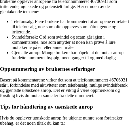
brukerne opplever anropene fra telefonnummeret 46706931 som
irriterende, uønskede og potensielt farlige. Her er noen av de
gjentakende temaene:
Telefonsalg: Flere brukere har kommentert at anropene er relatert
til telefonsalg, noe som ofte oppleves som påtrengende og
irriterende.
Svindelforsøk: Ord som svindel og scam går igjen i
kommentarene, noe som antyder at noen kan prøve å lure
mottakerne på en eller annen måte.
Gjentatte anrop: Mange brukere har påpekt at de mottar anrop
fra dette nummeret hyppig, noen ganger til og med daglig.
Oppsummering av brukernes erfaringer
Basert på kommentarene virker det som at telefonnummeret 46706931
står i forbindelse med aktiviteter som telefonsalg, mulige svindelforsøk
og gjentatte uønskede anrop. Det er viktig å være oppmerksom og
forsiktig hvis du mottar samtaler fra dette nummeret.
Tips for håndtering av uønskede anrop
Hvis du opplever uønskede anrop fra ukjente numre som forårsaker
ubehag, er det noen tiltak du kan ta: