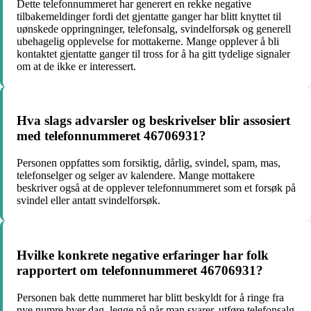
Dette telefonnummeret har generert en rekke negative
tilbakemeldinger fordi det gjentatte ganger har blitt knyttet til
uønskede oppringninger, telefonsalg, svindelforsøk og generell
ubehagelig opplevelse for mottakerne. Mange opplever å bli
kontaktet gjentatte ganger til tross for å ha gitt tydelige signaler
om at de ikke er interessert.
Hva slags advarsler og beskrivelser blir assosiert
med telefonnummeret 46706931?
Personen oppfattes som forsiktig, dårlig, svindel, spam, mas,
telefonselger og selger av kalendere. Mange mottakere
beskriver også at de opplever telefonnummeret som et forsøk på
svindel eller antatt svindelforsøk.
Hvilke konkrete negative erfaringer har folk
rapportert om telefonnummeret 46706931?
Personen bak dette nummeret har blitt beskyldt for å ringe fra
nye numre hver dag, legge på når man svarer, utføre telefonsalg,