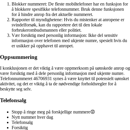
Blokker nummeret: De fleste mobiltelefoner har en funksjon for
å blokkere spesifikke telefonnummer. Bruk denne funksjonen
for å hindre anrop fra det aktuelle nummeret.
Rapporter til myndighetene: Hvis du mistenker at anropene er
svindelforsøk, kan du rapportere det til den lokale
forbrukerombudsmannen eller politiet.
Vær forsiktig med personlig informasjon: Ikke del sensitiv
informasjon over telefonen med ukjente numre, spesielt hvis du
er usikker på opphavet til anropet.
Oppsummering
I konklusjonen er det viktig å være oppmerksom på uønskede anrop og
være forsiktig med å dele personlig informasjon med ukjente numre.
Telefonnummeret 46706931 synes å være knyttet til potensielt uønsket
aktivitet, og det er viktig å ta de nødvendige forholdsregler for å
beskytte seg selv.
Telefonsalg
Stopp å ringe meg på forskjellige nummere😡
Nytt nummer hver dag
Telefonsalg
Forsiktig