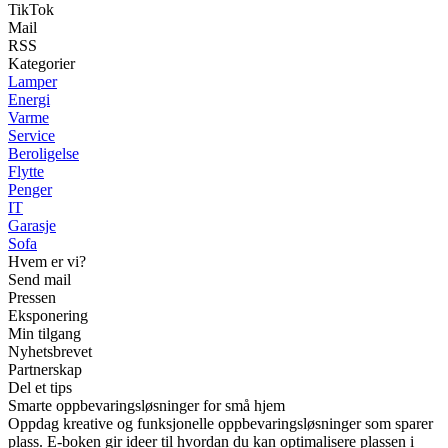
TikTok
Mail
RSS
Kategorier
Lamper
Energi
Varme
Service
Beroligelse
Flytte
Penger
IT
Garasje
Sofa
Hvem er vi?
Send mail
Pressen
Eksponering
Min tilgang
Nyhetsbrevet
Partnerskap
Del et tips
Smarte oppbevaringsløsninger for små hjem
Oppdag kreative og funksjonelle oppbevaringsløsninger som sparer
plass. E-boken gir ideer til hvordan du kan optimalisere plassen i