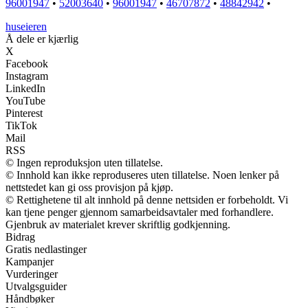
96001947
•
52003640
•
96001947
•
46707872
•
48842942
•
huseieren
Å dele er kjærlig
X
Facebook
Instagram
LinkedIn
YouTube
Pinterest
TikTok
Mail
RSS
© Ingen reproduksjon uten tillatelse.
© Innhold kan ikke reproduseres uten tillatelse. Noen lenker på
nettstedet kan gi oss provisjon på kjøp.
© Rettighetene til alt innhold på denne nettsiden er forbeholdt. Vi
kan tjene penger gjennom samarbeidsavtaler med forhandlere.
Gjenbruk av materialet krever skriftlig godkjenning.
Bidrag
Gratis nedlastinger
Kampanjer
Vurderinger
Utvalgsguider
Håndbøker