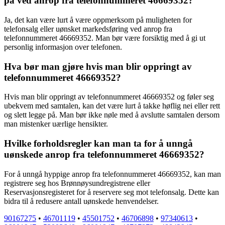
på ved anrop fra telefonnummeret 46669352?
Ja, det kan være lurt å være oppmerksom på muligheten for
telefonsalg eller uønsket markedsføring ved anrop fra
telefonnummeret 46669352. Man bør være forsiktig med å gi ut
personlig informasjon over telefonen.
Hva bør man gjøre hvis man blir oppringt av
telefonnummeret 46669352?
Hvis man blir oppringt av telefonnummeret 46669352 og føler seg
ubekvem med samtalen, kan det være lurt å takke høflig nei eller rett
og slett legge på. Man bør ikke nøle med å avslutte samtalen dersom
man mistenker uærlige hensikter.
Hvilke forholdsregler kan man ta for å unngå
uønskede anrop fra telefonnummeret 46669352?
For å unngå hyppige anrop fra telefonnummeret 46669352, kan man
registrere seg hos Brønnøysundregistrene eller
Reservasjonsregisteret for å reservere seg mot telefonsalg. Dette kan
bidra til å redusere antall uønskede henvendelser.
90167275
•
46701119
•
45501752
•
46706898
•
97340613
•