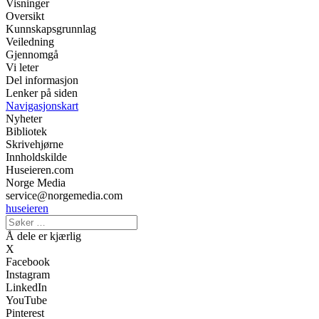
Visninger
Oversikt
Kunnskapsgrunnlag
Veiledning
Gjennomgå
Vi leter
Del informasjon
Lenker på siden
Navigasjonskart
Nyheter
Bibliotek
Skrivehjørne
Innholdskilde
Huseieren.com
Norge Media
service@norgemedia.com
huseieren
Å dele er kjærlig
X
Facebook
Instagram
LinkedIn
YouTube
Pinterest