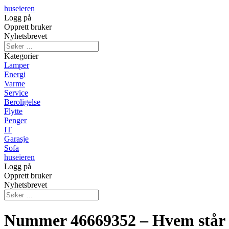
huseieren
Logg på
Opprett bruker
Nyhetsbrevet
Kategorier
Lamper
Energi
Varme
Service
Beroligelse
Flytte
Penger
IT
Garasje
Sofa
huseieren
Logg på
Opprett bruker
Nyhetsbrevet
Nummer 46669352 – Hvem står