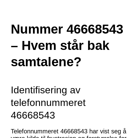
Nummer 46668543
– Hvem står bak
samtalene?
Identifisering av
telefonnummeret
46668543
Telefonnummeret 46668543 har vist seg å