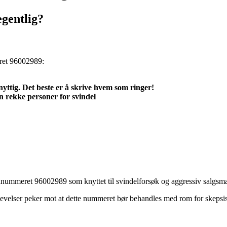
gentlig?
meret 96002989:
yttig. Det beste er å skrive hvem som ringer!
n rekke personer for svindel
onnummeret 96002989 som knyttet til svindelforsøk og aggressiv salgsm
plevelser peker mot at dette nummeret bør behandles med rom for skepsis