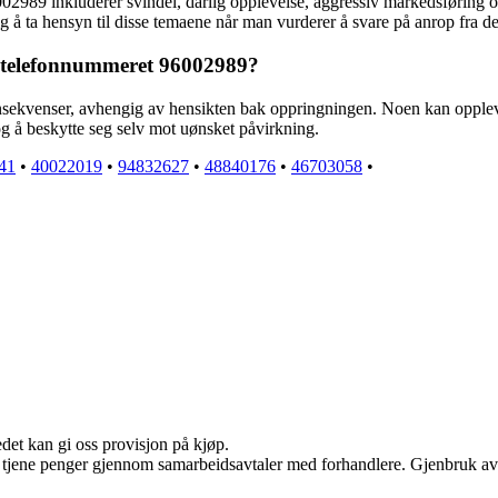
2989 inkluderer svindel, dårlig opplevelse, aggressiv markedsføring og
g å ta hensyn til disse temaene når man vurderer å svare på anrop fra d
a telefonnummeret 96002989?
sekvenser, avhengig av hensikten bak oppringningen. Noen kan oppleve 
og å beskytte seg selv mot uønsket påvirkning.
41
•
40022019
•
94832627
•
48840176
•
46703058
•
edet kan gi oss provisjon på kjøp.
an tjene penger gjennom samarbeidsavtaler med forhandlere. Gjenbruk av 