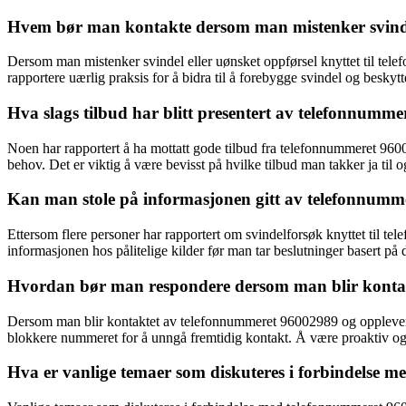
Hvem bør man kontakte dersom man mistenker svind
Dersom man mistenker svindel eller uønsket oppførsel knyttet til tel
rapportere uærlig praksis for å bidra til å forebygge svindel og beskyt
Hva slags tilbud har blitt presentert av telefonnumm
Noen har rapportert å ha mottatt gode tilbud fra telefonnummeret 96002
behov. Det er viktig å være bevisst på hvilke tilbud man takker ja til
Kan man stole på informasjonen gitt av telefonnum
Ettersom flere personer har rapportert om svindelforsøk knyttet til tel
informasjonen hos pålitelige kilder før man tar beslutninger basert på d
Hvordan bør man respondere dersom man blir konta
Dersom man blir kontaktet av telefonnummeret 96002989 og opplever de
blokkere nummeret for å unngå fremtidig kontakt. Å være proaktiv og b
Hva er vanlige temaer som diskuteres i forbindelse 