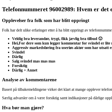
Telefonnummeret 96002989: Hvem er det e
Opplevelser fra folk som har blitt oppringt
Folk har delt ulike erfaringer etter å ha blitt oppringt av telefonnum
Veldig bra leverandør, trygt, fikk jævlig bra tilbud 🙂
Hei,For dere som kun legger kommentar for svindel er lite n
Aggressiv markedsføring fra useriøs aktør som har utsatt e
Svindel
Dårlig
Salg svindel mas mas mas
Forsiktig
Dårlig + Annet
Analyse av kommentarene
Basert på tilbakemeldingene virker det klart at mange opplever telef
Særlig advarsler om å være forsiktig samt indikasjoner på dårlige op
Hva bør man gjøre?