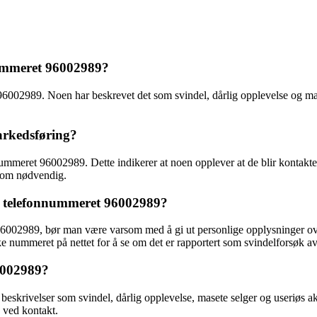
nummeret 96002989?
96002989. Noen har beskrevet det som svindel, dårlig opplevelse og ma
arkedsføring?
nummeret 96002989. Dette indikerer at noen opplever at de blir kontakt
t om nødvendig.
il telefonnummeret 96002989?
 96002989, bør man være varsom med å gi ut personlige opplysninger ove
e nummeret på nettet for å se om det er rapportert som svindelforsøk av
96002989?
skrivelser som svindel, dårlig opplevelse, masete selger og useriøs aktø
g ved kontakt.