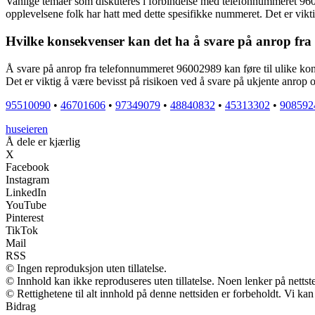
Vanlige temaer som diskuteres i forbindelse med telefonnummeret 9600
opplevelsene folk har hatt med dette spesifikke nummeret. Det er vikti
Hvilke konsekvenser kan det ha å svare på anrop fr
Å svare på anrop fra telefonnummeret 96002989 kan føre til ulike kon
Det er viktig å være bevisst på risikoen ved å svare på ukjente anrop 
95510090
•
46701606
•
97349079
•
48840832
•
45313302
•
908592
huseieren
Å dele er kjærlig
X
Facebook
Instagram
LinkedIn
YouTube
Pinterest
TikTok
Mail
RSS
© Ingen reproduksjon uten tillatelse.
© Innhold kan ikke reproduseres uten tillatelse. Noen lenker på nettst
© Rettighetene til alt innhold på denne nettsiden er forbeholdt. Vi k
Bidrag