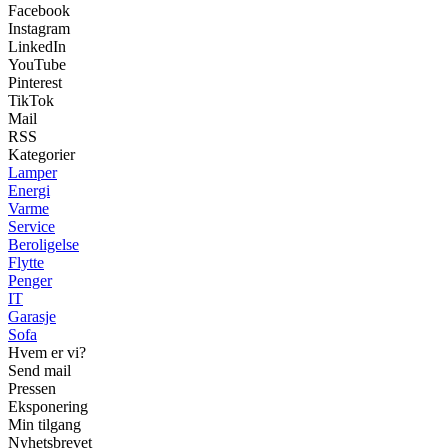
Facebook
Instagram
LinkedIn
YouTube
Pinterest
TikTok
Mail
RSS
Kategorier
Lamper
Energi
Varme
Service
Beroligelse
Flytte
Penger
IT
Garasje
Sofa
Hvem er vi?
Send mail
Pressen
Eksponering
Min tilgang
Nyhetsbrevet