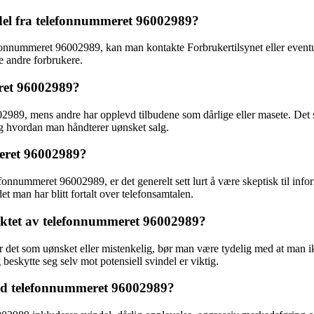
el fra telefonnummeret 96002989?
efonnummeret 96002989, kan man kontakte Forbrukertilsynet eller eventue
te andre forbrukere.
eret 96002989?
989, mens andre har opplevd tilbudene som dårlige eller masete. Det ser
 og hvordan man håndterer uønsket salg.
meret 96002989?
efonnummeret 96002989, er det generelt sett lurt å være skeptisk til inf
et man har blitt fortalt over telefonsamtalen.
ktet av telefonnummeret 96002989?
t som uønsket eller mistenkelig, bør man være tydelig med at man ikke
eskytte seg selv mot potensiell svindel er viktig.
med telefonnummeret 96002989?