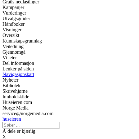
Gratis nedlastinger
Kampanjer
Vurderinger
Utvalgsguider
Håndbøker
Visninger
Oversikt
Kunnskapsgrunnlag
Veiledning
Gjennomgå
Vi leter
Del informasjon
Lenker på siden
Navigasjonskart
Nyheter
Bibliotek
Skrivehjørne
Innholdskilde
Huseieren.com
Norge Media
service@norgemedia.com
huseieren
Å dele er kjærlig
X