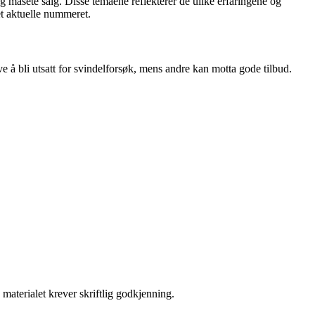
 masete salg. Disse temaene reflekterer de ulike erfaringene og
et aktuelle nummeret.
å bli utsatt for svindelforsøk, mens andre kan motta gode tilbud.
materialet krever skriftlig godkjenning.