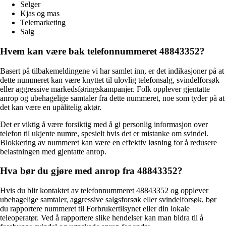
Selger
Kjas og mas
Telemarketing
Salg
Hvem kan være bak telefonnummeret 48843352?
Basert på tilbakemeldingene vi har samlet inn, er det indikasjoner på at
dette nummeret kan være knyttet til ulovlig telefonsalg, svindelforsøk
eller aggressive markedsføringskampanjer. Folk opplever gjentatte
anrop og ubehagelige samtaler fra dette nummeret, noe som tyder på at
det kan være en upålitelig aktør.
Det er viktig å være forsiktig med å gi personlig informasjon over
telefon til ukjente numre, spesielt hvis det er mistanke om svindel.
Blokkering av nummeret kan være en effektiv løsning for å redusere
belastningen med gjentatte anrop.
Hva bør du gjøre med anrop fra 48843352?
Hvis du blir kontaktet av telefonnummeret 48843352 og opplever
ubehagelige samtaler, aggressive salgsforsøk eller svindelforsøk, bør
du rapportere nummeret til Forbrukertilsynet eller din lokale
teleoperatør. Ved å rapportere slike hendelser kan man bidra til å