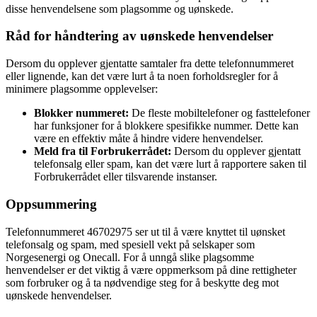
disse henvendelsene som plagsomme og uønskede.
Råd for håndtering av uønskede henvendelser
Dersom du opplever gjentatte samtaler fra dette telefonnummeret
eller lignende, kan det være lurt å ta noen forholdsregler for å
minimere plagsomme opplevelser:
Blokker nummeret:
De fleste mobiltelefoner og fasttelefoner
har funksjoner for å blokkere spesifikke nummer. Dette kan
være en effektiv måte å hindre videre henvendelser.
Meld fra til Forbrukerrådet:
Dersom du opplever gjentatt
telefonsalg eller spam, kan det være lurt å rapportere saken til
Forbrukerrådet eller tilsvarende instanser.
Oppsummering
Telefonnummeret 46702975 ser ut til å være knyttet til uønsket
telefonsalg og spam, med spesiell vekt på selskaper som
Norgesenergi og Onecall. For å unngå slike plagsomme
henvendelser er det viktig å være oppmerksom på dine rettigheter
som forbruker og å ta nødvendige steg for å beskytte deg mot
uønskede henvendelser.