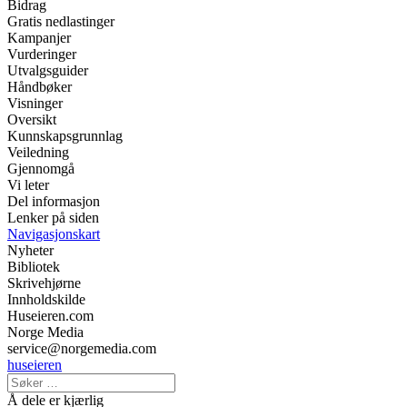
Bidrag
Gratis nedlastinger
Kampanjer
Vurderinger
Utvalgsguider
Håndbøker
Visninger
Oversikt
Kunnskapsgrunnlag
Veiledning
Gjennomgå
Vi leter
Del informasjon
Lenker på siden
Navigasjonskart
Nyheter
Bibliotek
Skrivehjørne
Innholdskilde
Huseieren.com
Norge Media
service@norgemedia.com
huseieren
Å dele er kjærlig