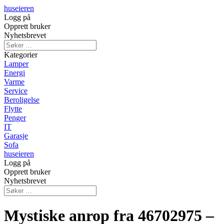
huseieren
Logg på
Opprett bruker
Nyhetsbrevet
Kategorier
Lamper
Energi
Varme
Service
Beroligelse
Flytte
Penger
IT
Garasje
Sofa
huseieren
Logg på
Opprett bruker
Nyhetsbrevet
Mystiske anrop fra 46702975 –