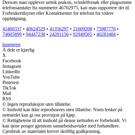
Dersom man opplever uetisk praksis, svindelforsøk eller plagsomme
telefonsamtaler fra nummeret 46702975, kan man rapportere det til
Forbrukertilsynet eller Kontaktsenter for telefoni for videre
oppfølgning.
41400337
•
40624529
•
41356297
•
21609208
•
75987776
•
74605899
•
94447238
•
24201156
•
92949565
•
40283484
•
huseieren
Å dele er kjærlig
X
Facebook
Instagram
LinkedIn
YouTube
Pinterest
TikTok
Mail
RSS
© Ingen reproduksjon uten tillatelse.
© Innhold kan ikke reproduseres uten tillatelse. Noen lenker på
nettstedet kan gi oss provisjon på kjøp.
© Rettighetene til alt innhold på denne nettsiden er forbeholdt. Vi
kan tjene penger gjennom samarbeidsavtaler med forhandlere.
Gjenbruk av materialet krever skriftlig godkjenning.