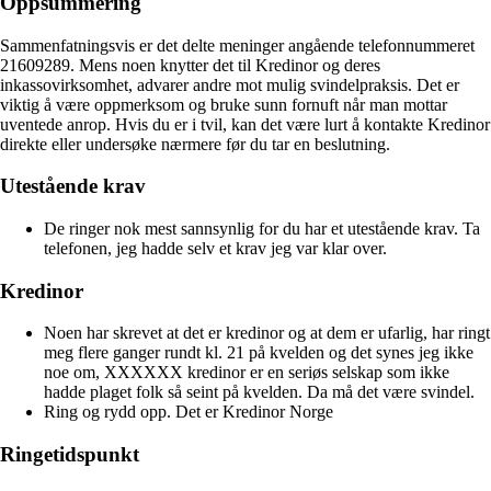
Oppsummering
Sammenfatningsvis er det delte meninger angående telefonnummeret
21609289. Mens noen knytter det til Kredinor og deres
inkassovirksomhet, advarer andre mot mulig svindelpraksis. Det er
viktig å være oppmerksom og bruke sunn fornuft når man mottar
uventede anrop. Hvis du er i tvil, kan det være lurt å kontakte Kredinor
direkte eller undersøke nærmere før du tar en beslutning.
Utestående krav
De ringer nok mest sannsynlig for du har et utestående krav. Ta
telefonen, jeg hadde selv et krav jeg var klar over.
Kredinor
Noen har skrevet at det er kredinor og at dem er ufarlig, har ringt
meg flere ganger rundt kl. 21 på kvelden og det synes jeg ikke
noe om, XXXXXX kredinor er en seriøs selskap som ikke
hadde plaget folk så seint på kvelden. Da må det være svindel.
Ring og rydd opp. Det er Kredinor Norge
Ringetidspunkt