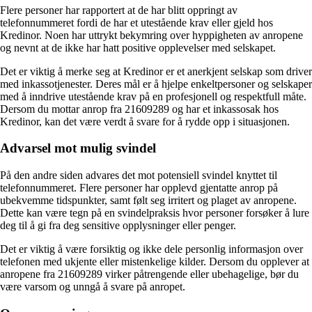
Flere personer har rapportert at de har blitt oppringt av
telefonnummeret fordi de har et utestående krav eller gjeld hos
Kredinor. Noen har uttrykt bekymring over hyppigheten av anropene
og nevnt at de ikke har hatt positive opplevelser med selskapet.
Det er viktig å merke seg at Kredinor er et anerkjent selskap som driver
med inkassotjenester. Deres mål er å hjelpe enkeltpersoner og selskaper
med å inndrive utestående krav på en profesjonell og respektfull måte.
Dersom du mottar anrop fra 21609289 og har et inkassosak hos
Kredinor, kan det være verdt å svare for å rydde opp i situasjonen.
Advarsel mot mulig svindel
På den andre siden advares det mot potensiell svindel knyttet til
telefonnummeret. Flere personer har opplevd gjentatte anrop på
ubekvemme tidspunkter, samt følt seg irritert og plaget av anropene.
Dette kan være tegn på en svindelpraksis hvor personer forsøker å lure
deg til å gi fra deg sensitive opplysninger eller penger.
Det er viktig å være forsiktig og ikke dele personlig informasjon over
telefonen med ukjente eller mistenkelige kilder. Dersom du opplever at
anropene fra 21609289 virker påtrengende eller ubehagelige, bør du
være varsom og unngå å svare på anropet.