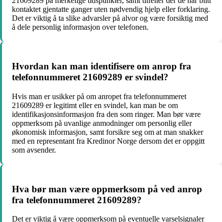
21609289 på merkelige tidspunkter, samt tilfeller der de har blitt
kontaktet gjentatte ganger uten nødvendig hjelp eller forklaring.
Det er viktig å ta slike advarsler på alvor og være forsiktig med
å dele personlig informasjon over telefonen.
Hvordan kan man identifisere om anrop fra
telefonnummeret 21609289 er svindel?
Hvis man er usikker på om anropet fra telefonnummeret
21609289 er legitimt eller en svindel, kan man be om
identifikasjonsinformasjon fra den som ringer. Man bør være
oppmerksom på uvanlige anmodninger om personlig eller
økonomisk informasjon, samt forsikre seg om at man snakker
med en representant fra Kredinor Norge dersom det er oppgitt
som avsender.
Hva bør man være oppmerksom på ved anrop
fra telefonnummeret 21609289?
Det er viktig å være oppmerksom på eventuelle varselsignaler