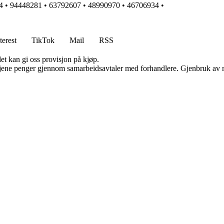
4
•
94448281
•
63792607
•
48990970
•
46706934
•
terest
TikTok
Mail
RSS
et kan gi oss provisjon på kjøp.
n tjene penger gjennom samarbeidsavtaler med forhandlere. Gjenbruk av m