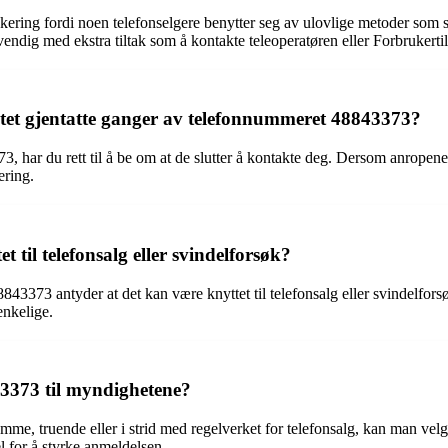
kering fordi noen telefonselgere benytter seg av ulovlige metoder som sp
endig med ekstra tiltak som å kontakte teleoperatøren eller Forbrukertil
tet gjentatte ganger av telefonnummeret 48843373?
 har du rett til å be om at de slutter å kontakte deg. Dersom anropene fo
ering.
 til telefonsalg eller svindelforsøk?
843373 antyder at det kan være knyttet til telefonsalg eller svindelforsø
enkelige.
3373 til myndighetene?
ruende eller i strid med regelverket for telefonsalg, kan man velge å a
l for å styrke anmeldelsen.