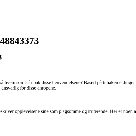
 48843373
3
å hvem som står bak disse henvendelsene? Basert på tilbakemeldinger sa
ansvarlig for disse anropene.
kriver opplevelsene sine som plagsomme og irriterende. Her er noen av