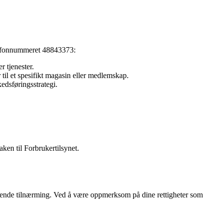
elefonnummeret 48843373:
r tjenester.
til et spesifikt magasin eller medlemskap.
dsføringsstrategi.
ken til Forbrukertilsynet.
ågående tilnærming. Ved å være oppmerksom på dine rettigheter som