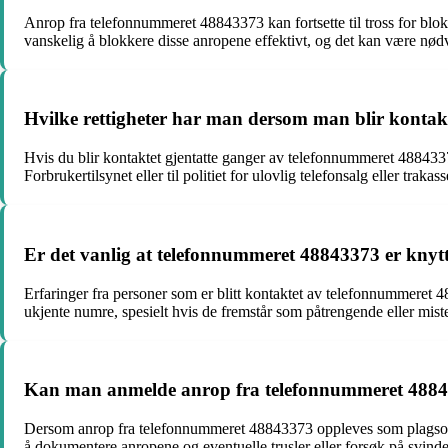
Anrop fra telefonnummeret 48843373 kan fortsette til tross for blok
vanskelig å blokkere disse anropene effektivt, og det kan være nødv
Hvilke rettigheter har man dersom man blir kontak
Hvis du blir kontaktet gjentatte ganger av telefonnummeret 48843373,
Forbrukertilsynet eller til politiet for ulovlig telefonsalg eller trakass
Er det vanlig at telefonnummeret 48843373 er knyttet
Erfaringer fra personer som er blitt kontaktet av telefonnummeret 48
ukjente numre, spesielt hvis de fremstår som påtrengende eller mist
Kan man anmelde anrop fra telefonnummeret 4884
Dersom anrop fra telefonnummeret 48843373 oppleves som plagsomme, t
å dokumentere anropene og eventuelle trusler eller forsøk på svinde