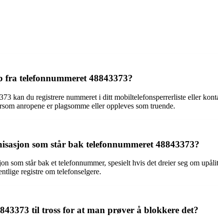
p fra telefonnummeret 48843373?
kan du registrere nummeret i ditt mobiltelefonsperrerliste eller kontak
t dersom anropene er plagsomme eller oppleves som truende.
rganisasjon som står bak telefonnummeret 48843373?
sasjon som står bak et telefonnummer, spesielt hvis det dreier seg om upål
ntlige registre om telefonselgere.
843373 til tross for at man prøver å blokkere det?