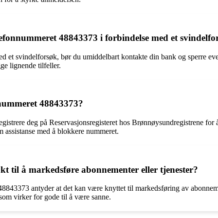
lefonnummeret 48843373 i forbindelse med et svindelfo
ed et svindelforsøk, bør du umiddelbart kontakte din bank og sperre eve
ge lignende tilfeller.
onnummeret 48843373?
egistrere deg på Reservasjonsregisteret hos Brønnøysundregistrene for 
om assistanse med å blokkere nummeret.
t til å markedsføre abonnementer eller tjenester?
48843373 antyder at det kan være knyttet til markedsføring av abonnement
 som virker for gode til å være sanne.