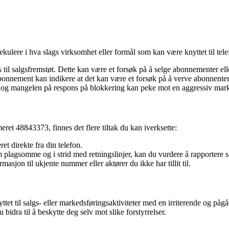
ekulere i hva slags virksomhet eller formål som kan være knyttet til t
il salgsfremstøt. Dette kan være et forsøk på å selge abonnementer elle
onnement kan indikere at det kan være et forsøk på å verve abonnenter 
 og mangelen på respons på blokkering kan peke mot en aggressiv marke
et 48843373, finnes det flere tiltak du kan iverksette:
t direkte fra din telefon.
agsomme og i strid med retningslinjer, kan du vurdere å rapportere sa
asjon til ukjente nummer eller aktører du ikke har tillit til.
et til salgs- eller markedsføringsaktiviteter med en irriterende og p
idra til å beskytte deg selv mot slike forstyrrelser.