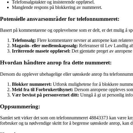
Telefonsalgstakter og insisterende oppførsel.
Manglende respons på blokkering av nummeret.
Potensielle ansvarsområder for telefonnummeret:
Basert på kommentarene og opplevelsene som er delt, er det mulig å sp
Telefonsalg:
Flere kommentarer nevner at anropene kan relateres t
Magasin- eller medlemskapssalg:
Referanser til Lev Landlig ab
Irriterende masete oppførsel:
Det gjentatte preget av anropene
Hvordan håndtere anrop fra dette nummeret:
Dersom du opplever ubehagelige eller uønskede anrop fra telefonnummer
Blokker nummeret:
Utforsk mulighetene for å blokkere nummere
Meld fra til Forbrukertilsynet:
Dersom anropene oppleves som pl
Vær bevisst på personvernet ditt:
Unngå å gi ut personlig inform
Oppsummering:
Samlet sett virker det som om telefonnummeret 48843373 kan være knytt
forbruker og ta nødvendige skritt for å begrense uønskede anrop, kan du b