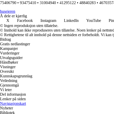
75406790
•
93475410
•
31004940
•
41295122
•
48840283
•
4670357
huseieren
Å dele er kjærlig
X
Facebook
Instagram
LinkedIn
YouTube
Pin
© Ingen reproduksjon uten tillatelse.
© Innhold kan ikke reproduseres uten tillatelse. Noen lenker på nettsted
© Rettighetene til alt innhold på denne nettsiden er forbeholdt. Vi ka
Bidrag
Gratis nedlastinger
Kampanjer
Vurderinger
Utvalgsguider
Håndbøker
Visninger
Oversikt
Kunnskapsgrunnlag
Veiledning
Gjennomgå
Vi leter
Del informasjon
Lenker på siden
Navigasjonskart
Nyheter
Bibliotek