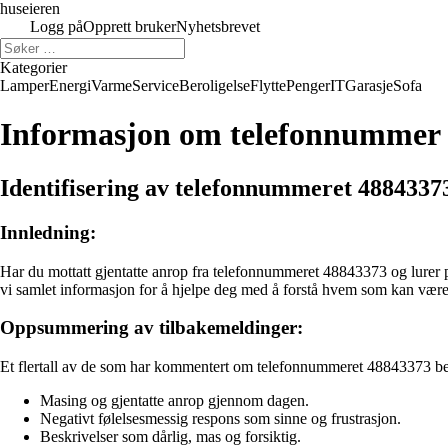
huseieren
Logg på
Opprett bruker
Nyhetsbrevet
Kategorier
Lamper
Energi
Varme
Service
Beroligelse
Flytte
Penger
IT
Garasje
Sofa
Informasjon om telefonnummer
Identifisering av telefonnummeret 4884337
Innledning:
Har du mottatt gjentatte anrop fra telefonnummeret 48843373 og lurer p
vi samlet informasjon for å hjelpe deg med å forstå hvem som kan være 
Oppsummering av tilbakemeldinger:
Et flertall av de som har kommentert om telefonnummeret 48843373 bes
Masing og gjentatte anrop gjennom dagen.
Negativt følelsesmessig respons som sinne og frustrasjon.
Beskrivelser som dårlig, mas og forsiktig.