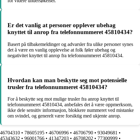
for videre undersøkelser.
Er det vanlig at personer opplever ubehag
knyttet til anrop fra telefonnummeret 45810434?
Basert på tilbakemeldinger og advarsler fra ulike personer synes
det å være en vanlig opplevelse at folk føler ubehag og
negativitet knyttet til anrop fra telefonnummeret 45810434.
Hvordan kan man beskytte seg mot potensielle
trusler fra telefonnummeret 45810434?
For å beskytte seg mot mulige trusler fra anrop knyttet til
telefonnummeret 45810434, anbefales det å være oppmerksom,
ikke dele sensitiv informasjon, blokkere nummeret ved mistanke
om svindel, og generelt være forsiktig med ukjente anrop.
46704310
•
78605195
•
46706996
•
46706790
•
93049681
•
45343632
•
96001766
•
41347203
•
46708202
•
77300999
•