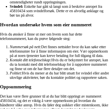
omstendigheter rundt oppringningen.
Svindel:
Enkelte har gått så langt som å beskrive anropet fra
45810434 som svindelforsøk. Dette er en alvorlig anklage og
bør tas på alvor.
Hvordan undersøke hvem som eier nummeret
Hvis du ønsker å finne ut mer om hvem som har dette
telefonnummeret, kan du prøve følgende steg:
Nummersøk på nett:
Det finnes nettsider hvor du kan søke etter
telefonnumre for å finne informasjon om eier. Vær oppmerksom
på at noen tjenester kan kreve betaling for full tilgang til data.
Kontakt ditt telefonselskap:
Hvis du er bekymret for anropet, kan
du ta kontakt med ditt telefonselskap for å rapportere nummeret
og finne ut om de har flere detaljer om det.
Politiet:
Hvis du mener at du har blitt utsatt for svindel eller andre
ulovlige aktiviteter, bør du kontakte politiet og rapportere saken.
Oppsummering
Det kan være flere grunner til at du har blitt oppringt av nummeret
45810434, og det er viktig å være oppmerksom på hvordan du
håndterer slike anrop. Hvis du føler deg usikker eller mistenksom, ikke