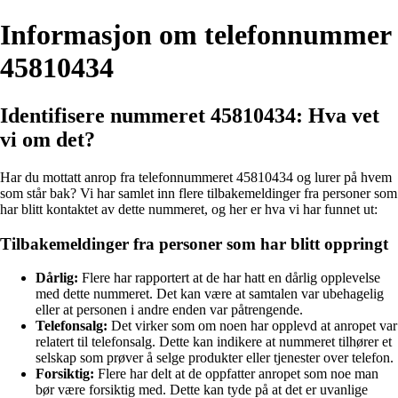
Informasjon om telefonnummer
45810434
Identifisere nummeret 45810434: Hva vet
vi om det?
Har du mottatt anrop fra telefonnummeret 45810434 og lurer på hvem
som står bak? Vi har samlet inn flere tilbakemeldinger fra personer som
har blitt kontaktet av dette nummeret, og her er hva vi har funnet ut:
Tilbakemeldinger fra personer som har blitt oppringt
Dårlig:
Flere har rapportert at de har hatt en dårlig opplevelse
med dette nummeret. Det kan være at samtalen var ubehagelig
eller at personen i andre enden var påtrengende.
Telefonsalg:
Det virker som om noen har opplevd at anropet var
relatert til telefonsalg. Dette kan indikere at nummeret tilhører et
selskap som prøver å selge produkter eller tjenester over telefon.
Forsiktig:
Flere har delt at de oppfatter anropet som noe man
bør være forsiktig med. Dette kan tyde på at det er uvanlige