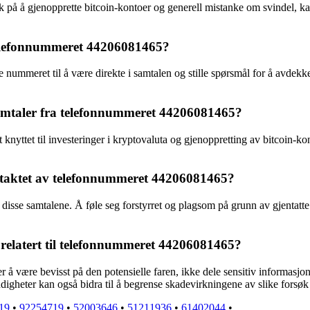
 på å gjenopprette bitcoin-kontoer og generell mistanke om svindel, kan 
telefonnummeret 44206081465?
tte nummeret til å være direkte i samtalen og stille spørsmål for å avde
mtaler fra telefonnummeret 44206081465?
knyttet til investeringer i kryptovaluta og gjenoppretting av bitcoin-ko
kontaktet av telefonnummeret 44206081465?
 disse samtalene. Å føle seg forstyrret og plagsom på grunn av gjentatte 
 relatert til telefonnummeret 44206081465?
r å være bevisst på den potensielle faren, ikke dele sensitiv informasjon
igheter kan også bidra til å begrense skadevirkningene av slike forsøk 
19
•
92254719
•
52003646
•
51211936
•
61402044
•