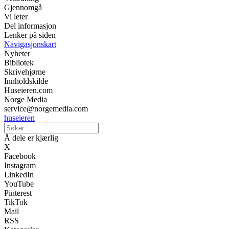
Gjennomgå
Vi leter
Del informasjon
Lenker på siden
Navigasjonskart
Nyheter
Bibliotek
Skrivehjørne
Innholdskilde
Huseieren.com
Norge Media
service@norgemedia.com
huseieren
Å dele er kjærlig
X
Facebook
Instagram
LinkedIn
YouTube
Pinterest
TikTok
Mail
RSS