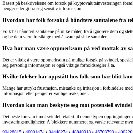
Basert på beskrivelsene om forsøk på kryptovalutainvesteringer, forsøk
penger eller gi fra seg sensitiv informasjon.
Hvordan har folk forsøkt å håndtere samtalene fra 
Folk har håndtert samtalene på ulike måter, fra å ignorere dem og sle
og be dem være forsiktige med å svare på slike samtaler.
Hva bør man være oppmerksom på ved mottak av sa
Det er viktig å være oppmerksom på mulige forsøk på svindel, spesielt 
seg personlig informasjon er også viktige forholdsregler å ta.
Hvilke følelser har oppstått hos folk som har blitt 
Mange har uttrykt frustrasjon, mistanke og irritasjon i forbindelse med
informasjon eller penger er vanlige reaksjoner.
Hvordan kan man beskytte seg mot potensiell svindel
Det beste forsvaret mot svindel relatert til denne typen oppringninger e
investeringsmuligheter. Å blokkere nummeret og varsle relevante mynd
90428815
•
40001474
•
94448274
•
48840918
•
46703793
•
400220