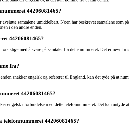
efonnummeret 44206081465?
ller avslutte samtalene umiddelbart. Noen har beskrevet samtalene som 
rsonen i den andre enden.
meret 44206081465?
forsiktige med å svare på samtaler fra dette nummeret. Det er nevnt mist
mme fra?
nden snakker engelsk og refererer til England, kan det tyde på at nummer
onnummeret 44206081465?
akker engelsk i forbindelse med dette telefonnummeret. Det kan antyde a
ra telefonnummeret 44206081465?