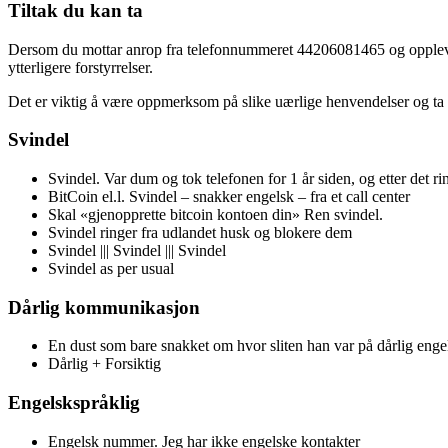
Tiltak du kan ta
Dersom du mottar anrop fra telefonnummeret 44206081465 og opplever 
ytterligere forstyrrelser.
Det er viktig å være oppmerksom på slike uærlige henvendelser og ta fo
Svindel
Svindel. Var dum og tok telefonen for 1 år siden, og etter det r
BitCoin el.l. Svindel – snakker engelsk – fra et call center
Skal «gjenopprette bitcoin kontoen din» Ren svindel.
Svindel ringer fra udlandet husk og blokere dem
Svindel ||| Svindel ||| Svindel
Svindel as per usual
Dårlig kommunikasjon
En dust som bare snakket om hvor sliten han var på dårlig engel
Dårlig + Forsiktig
Engelskspråklig
Engelsk nummer. Jeg har ikke engelske kontakter