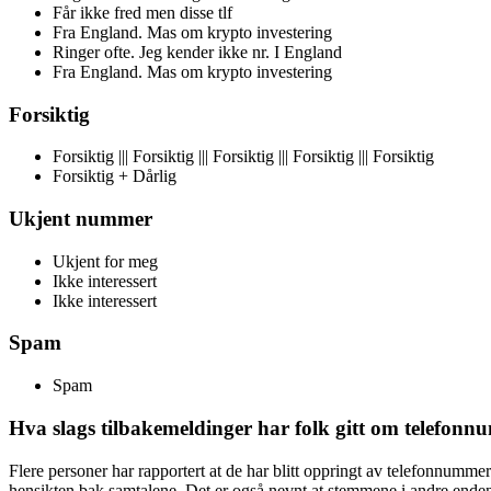
Får ikke fred men disse tlf
Fra England. Mas om krypto investering
Ringer ofte. Jeg kender ikke nr. I England
Fra England. Mas om krypto investering
Forsiktig
Forsiktig ||| Forsiktig ||| Forsiktig ||| Forsiktig ||| Forsiktig
Forsiktig + Dårlig
Ukjent nummer
Ukjent for meg
Ikke interessert
Ikke interessert
Spam
Spam
Hva slags tilbakemeldinger har folk gitt om telefo
Flere personer har rapportert at de har blitt oppringt av telefonnumme
hensikten bak samtalene. Det er også nevnt at stemmene i andre enden 