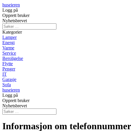
huseieren
Logg på
Opprett bruker
Nyhetsbrevet
Kategorier
Lamper
Energi
Varme
Service
Beroligelse
Flytte
Penger
IT
Garasje
Sofa
huseieren
Logg på
Opprett bruker
Nyhetsbrevet
Informasjon om telefonnummer