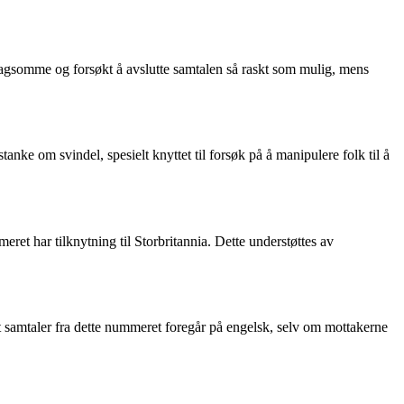
plagsomme og forsøkt å avslutte samtalen så raskt som mulig, mens
anke om svindel, spesielt knyttet til forsøk på å manipulere folk til å
et har tilknytning til Storbritannia. Dette understøttes av
t samtaler fra dette nummeret foregår på engelsk, selv om mottakerne