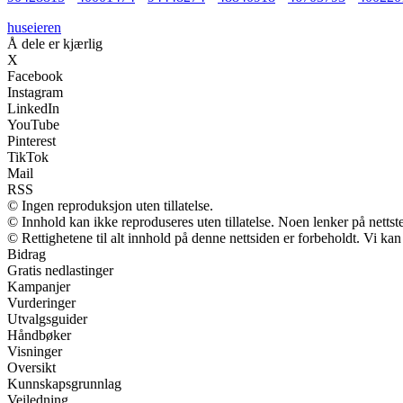
huseieren
Å dele er kjærlig
X
Facebook
Instagram
LinkedIn
YouTube
Pinterest
TikTok
Mail
RSS
© Ingen reproduksjon uten tillatelse.
© Innhold kan ikke reproduseres uten tillatelse. Noen lenker på nettst
© Rettighetene til alt innhold på denne nettsiden er forbeholdt. Vi k
Bidrag
Gratis nedlastinger
Kampanjer
Vurderinger
Utvalgsguider
Håndbøker
Visninger
Oversikt
Kunnskapsgrunnlag
Veiledning