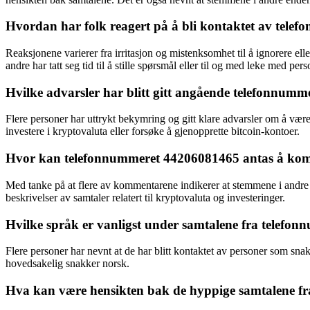
Hvordan har folk reagert på å bli kontaktet av tel
Reaksjonene varierer fra irritasjon og mistenksomhet til å ignorere e
andre har tatt seg tid til å stille spørsmål eller til og med leke med pe
Hvilke advarsler har blitt gitt angående telefonnum
Flere personer har uttrykt bekymring og gitt klare advarsler om å være 
investere i kryptovaluta eller forsøke å gjenopprette bitcoin-kontoer.
Hvor kan telefonnummeret 44206081465 antas å ko
Med tanke på at flere av kommentarene indikerer at stemmene i andre e
beskrivelser av samtaler relatert til kryptovaluta og investeringer.
Hvilke språk er vanligst under samtalene fra telef
Flere personer har nevnt at de har blitt kontaktet av personer som sn
hovedsakelig snakker norsk.
Hva kan være hensikten bak de hyppige samtalene f