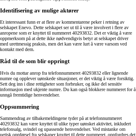
Identifisering av mulige aktører
Et interessant funn er at flere av kommentarene peker i retning av
selskapet Enevo. Dette selskapet ser ut til å være involvert i flere av
anropene som er knyttet til nummeret 40293832. Det er viktig å være
oppmerksom på at dette ikke nødvendigvis betyr at selskapet driver
med urettmessig praksis, men det kan være lurt å være varsom ved
kontakt med dem.
Råd til de som blir oppringt
Hvis du mottar anrop fra telefonnummeret 40293832 eller lignende
numre og opplever uønskede situasjoner, er det viktig å være forsiktig.
Sett deg inn i dine rettigheter som forbruker, og ikke del sensitiv
informasjon med ukjente numre. Du kan også blokkere nummeret for å
unngå fremtidige henvendelser.
Oppsummering
Sammendrag av tilbakemeldingene tyder på at telefonnummeret
40293832 kan være knyttet til ulike typer uønsket aktivitet, inkludert
telefonsalg, svindel og upassende henvendelser. Ved mistanke om
uetisk oppførsel fra selskaper knyttet til dette nummeret, oppfordres det