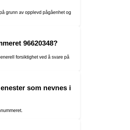
lt på grunn av opplevd pågåenhet og
mmeret 96620348?
erell forsiktighet ved å svare på
 tjenester som nevnes i
onnummeret.