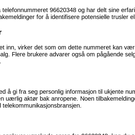
 telefonnummeret 96620348 og har delt sine erfarin
emeldinger for å identifisere potensielle trusler 
r
 inn, virker det som om dette nummeret kan være k
alg. Flere brukere advarer også om pågående selg
.
ed å gi fra seg personlig informasjon til ukjente num
n uærlig aktør bak anropene. Noen tilbakemelding
il telekommunikasjonsbransjen.