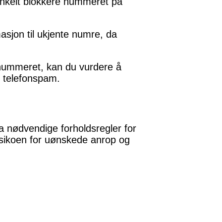
nkelt blokkere nummeret på
asjon til ukjente numre, da
 nummeret, kan du vurdere å
t telefonspam.
a nødvendige forholdsregler for
isikoen for uønskede anrop og