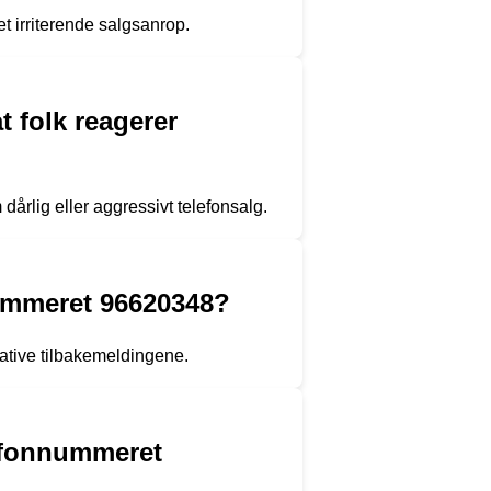
t irriterende salgsanrop.
t folk reagerer
årlig eller aggressivt telefonsalg.
nummeret 96620348?
ative tilbakemeldingene.
elefonnummeret