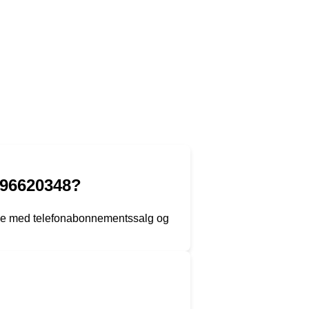
 96620348?
nde med telefonabonnementssalg og