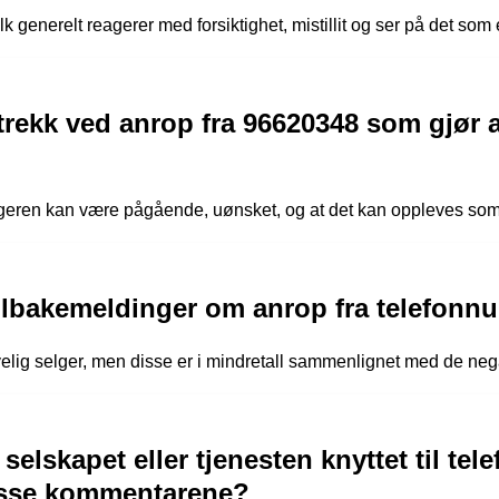
generelt reagerer med forsiktighet, mistillit og ser på det som e
trekk ved anrop fra 96620348 som gjør a
geren kan være pågående, uønsket, og at det kan oppleves som d
tilbakemeldinger om anrop fra telefon
elig selger, men disse er i mindretall sammenlignet med de neg
selskapet eller tjenesten knyttet til t
isse kommentarene?