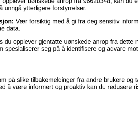
 opplever uønskede anrop fra 96620348, kan du e
 å unngå ytterligere forstyrrelser.
sjon:
Vær forsiktig med å gi fra deg sensitiv inform
ne data.
s du opplever gjentatte uønskede anrop fra dette
om spesialiserer seg på å identifisere og advare mo
m på slike tilbakemeldinger fra andre brukere og t
Ved å være informert og proaktiv kan du redusere r