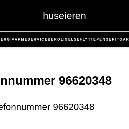
huseieren
NERGI
VARME
SERVICE
BEROLIGELSE
FLYTTE
PENGER
IT
GAR
fonnummer 96620348
telefonnummer 96620348