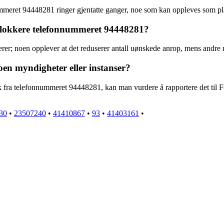
nummeret 94448281 ringer gjentatte ganger, noe som kan oppleves som 
å blokkere telefonnummeret 94448281?
er; noen opplever at det reduserer antall uønskede anrop, mens andre 
en myndigheter eller instanser?
k fra telefonnummeret 94448281, kan man vurdere å rapportere det til For
30
•
23507240
•
41410867
•
93
•
41403161
•