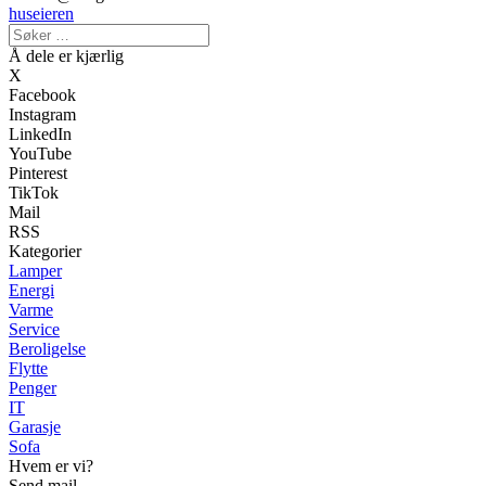
huseieren
Å dele er kjærlig
X
Facebook
Instagram
LinkedIn
YouTube
Pinterest
TikTok
Mail
RSS
Kategorier
Lamper
Energi
Varme
Service
Beroligelse
Flytte
Penger
IT
Garasje
Sofa
Hvem er vi?
Send mail