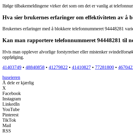
Ifølge tilbakemeldingene virker det som om det er vanlig at telefon
Hva sier brukernes erfaringer om effektiviteten av 
Brukernes erfaringer med å blokkere telefonnummeret 94448281 varier
Kan man rapportere telefonnummeret 94448281 til no
Hvis man opplever alvorlige forstyrrelser eller mistenker svindelforsø
oppfølging.
41403749
•
48840858
•
41279822
•
41410827
•
77281800
•
467042
huseieren
Å dele er kjærlig
X
Facebook
Instagram
LinkedIn
YouTube
Pinterest
TikTok
Mail
RSS