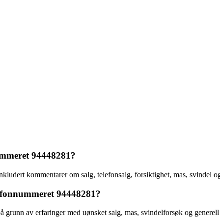
nummeret 94448281?
ludert kommentarer om salg, telefonsalg, forsiktighet, mas, svindel og 
lefonnummeret 94448281?
runn av erfaringer med uønsket salg, mas, svindelforsøk og generell irr