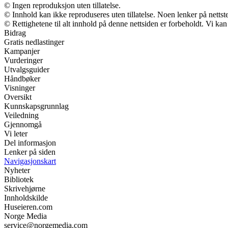
© Ingen reproduksjon uten tillatelse.
© Innhold kan ikke reproduseres uten tillatelse. Noen lenker på nettst
© Rettighetene til alt innhold på denne nettsiden er forbeholdt. Vi k
Bidrag
Gratis nedlastinger
Kampanjer
Vurderinger
Utvalgsguider
Håndbøker
Visninger
Oversikt
Kunnskapsgrunnlag
Veiledning
Gjennomgå
Vi leter
Del informasjon
Lenker på siden
Navigasjonskart
Nyheter
Bibliotek
Skrivehjørne
Innholdskilde
Huseieren.com
Norge Media
service@norgemedia.com