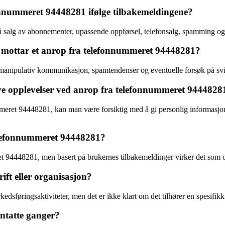
efonnummeret 94448281 ifølge tilbakemeldingene?
å salg av abonnementer, upassende oppførsel, telefonsalg, spamming og
mottar et anrop fra telefonnummeret 94448281?
 manipulativ kommunikasjon, spamtendenser og eventuelle forsøk på sv
ve opplevelser ved anrop fra telefonnummeret 9444828
mmeret 94448281, kan man være forsiktig med å gi personlig informasjo
 telefonnummeret 94448281?
mmeret 94448281, men basert på brukernes tilbakemeldinger virker det so
ift eller organisasjon?
edsføringsaktiviteter, men det er ikke klart om det tilhører en spesifikk
entatte ganger?