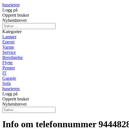
huseieren
Logg på
Opprett bruker
Nyhetsbrevet
Kategorier
Lamper
Energi
Varme
Service
Beroligelse
Flytte
Penger
IT
Garasje
Sofa
huseieren
Logg på
Opprett bruker
Nyhetsbrevet
Info om telefonnummer 944482