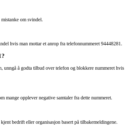
 mistanke om svindel.
indel hvis man mottar et anrop fra telefonnummeret 94448281.
1?
n, unngå å godta tilbud over telefon og blokkere nummeret hvis
m om mange opplever negative samtaler fra dette nummeret.
 kjent bedrift eller organisasjon basert på tilbakemeldingene.