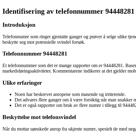
Identifisering av telefonnummer 94448281 
Introduksjon
Telefonnumre som ringer gjentatte ganger og prøver å selge ulike tjene
beskytte seg mot potensielle svindel forsøk.
Telefonnummer 94448281
Et telefonnummer som det er mange rapporter om er 94448281. Basert på
markedsføringsaktiviteter. Kommentarene indikerer at det gjelder mobi
Ulike erfaringer
Noen har beskrevet anropene som masende og irriterende.
Det advares flere ganger om å være forsiktig når man snakker 
Det er også rapporter om bruk av flere numre i tillegg til 94448
Beskyttelse mot telefonsvindel
Når du mottar uønskede anrop fra ukjente numre, spesielt de med negat