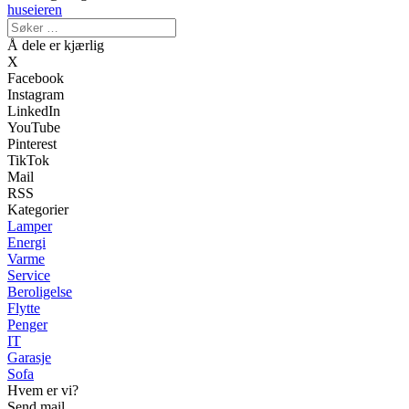
huseieren
Å dele er kjærlig
X
Facebook
Instagram
LinkedIn
YouTube
Pinterest
TikTok
Mail
RSS
Kategorier
Lamper
Energi
Varme
Service
Beroligelse
Flytte
Penger
IT
Garasje
Sofa
Hvem er vi?
Send mail