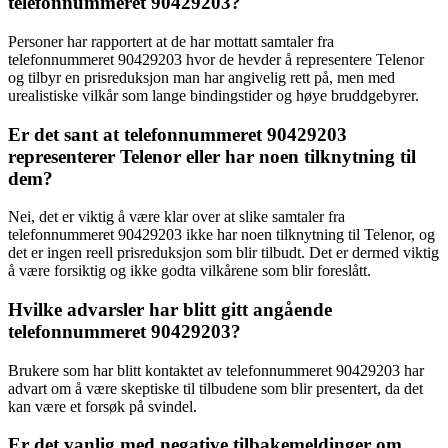
telefonnummeret 90429203?
Personer har rapportert at de har mottatt samtaler fra
telefonnummeret 90429203 hvor de hevder å representere Telenor
og tilbyr en prisreduksjon man har angivelig rett på, men med
urealistiske vilkår som lange bindingstider og høye bruddgebyrer.
Er det sant at telefonnummeret 90429203
representerer Telenor eller har noen tilknytning til
dem?
Nei, det er viktig å være klar over at slike samtaler fra
telefonnummeret 90429203 ikke har noen tilknytning til Telenor, og
det er ingen reell prisreduksjon som blir tilbudt. Det er dermed viktig
å være forsiktig og ikke godta vilkårene som blir foreslått.
Hvilke advarsler har blitt gitt angående
telefonnummeret 90429203?
Brukere som har blitt kontaktet av telefonnummeret 90429203 har
advart om å være skeptiske til tilbudene som blir presentert, da det
kan være et forsøk på svindel.
Er det vanlig med negative tilbakemeldinger om