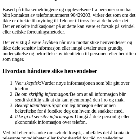
Basert på tilbakemeldingene og opplevelsene fra personer som har
blitt kontaktet av telefonnummeret 90429203, virker det som om det
ikke er direkte tilknytning til Telenor til tross for at de hevder det.
Det er enkelte indikasjoner på at dette kan være et forsøk på svindel
eller uetiske forretningsmetoder.
Det er viktig å være årvåken når man mottar slike henvendelser og
ikke dele sensitiv informasjon eller inngå avtaler uten grundig
undersøkelse og bekreftelse av identiteten til personen eller bedriften
som ringer.
Hvordan håndtere slike henvendelser
Vær skeptisk:
Vurder nøye informasjonen som blir gitt over
telefon.
Be om skriftlig informasjon:
Be om at all informasjon blir
sendt skriftlig slik at du kan gjennomgå den i ro og mak.
Bekreft identiteten:
Spør om legitimasjon eller annen
bekreftelse for å forsikre deg om hvem du snakker med.
Ikke gi ut sensitiv informasjon:
Unngå å dele personlig eller
økonomisk informasjon over telefon.
Ved tvil eller mistanke om svindelforsøk, anbefales det å kontakte
relevante myndigheter eller forbrukerråd for råd og veiledning.