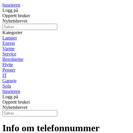
huseieren
Logg på
Opprett bruker
Nyhetsbrevet
Kategorier
Lamper
Energi
Varme
Service
Beroligelse
Flytte
Penger
IT
Garasje
Sofa
huseieren
Logg på
Opprett bruker
Nyhetsbrevet
Info om telefonnummer