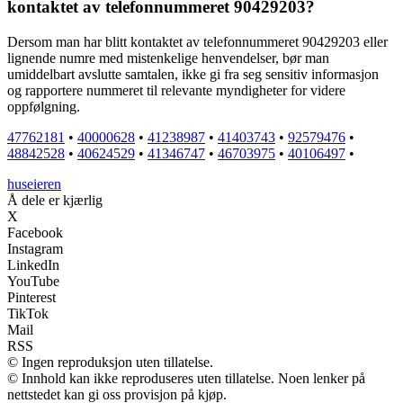
kontaktet av telefonnummeret 90429203?
Dersom man har blitt kontaktet av telefonnummeret 90429203 eller
lignende numre med mistenkelige henvendelser, bør man
umiddelbart avslutte samtalen, ikke gi fra seg sensitiv informasjon
og rapportere nummeret til relevante myndigheter for videre
oppfølgning.
47762181
•
40000628
•
41238987
•
41403743
•
92579476
•
48842528
•
40624529
•
41346747
•
46703975
•
40106497
•
huseieren
Å dele er kjærlig
X
Facebook
Instagram
LinkedIn
YouTube
Pinterest
TikTok
Mail
RSS
© Ingen reproduksjon uten tillatelse.
© Innhold kan ikke reproduseres uten tillatelse. Noen lenker på
nettstedet kan gi oss provisjon på kjøp.