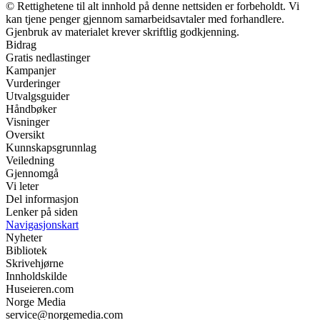
© Rettighetene til alt innhold på denne nettsiden er forbeholdt. Vi
kan tjene penger gjennom samarbeidsavtaler med forhandlere.
Gjenbruk av materialet krever skriftlig godkjenning.
Bidrag
Gratis nedlastinger
Kampanjer
Vurderinger
Utvalgsguider
Håndbøker
Visninger
Oversikt
Kunnskapsgrunnlag
Veiledning
Gjennomgå
Vi leter
Del informasjon
Lenker på siden
Navigasjonskart
Nyheter
Bibliotek
Skrivehjørne
Innholdskilde
Huseieren.com
Norge Media
service@norgemedia.com