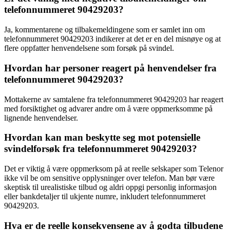
telefonnummeret 90429203?
Ja, kommentarene og tilbakemeldingene som er samlet inn om
telefonnummeret 90429203 indikerer at det er en del misnøye og at
flere oppfatter henvendelsene som forsøk på svindel.
Hvordan har personer reagert på henvendelser fra
telefonnummeret 90429203?
Mottakerne av samtalene fra telefonnummeret 90429203 har reagert
med forsiktighet og advarer andre om å være oppmerksomme på
lignende henvendelser.
Hvordan kan man beskytte seg mot potensielle
svindelforsøk fra telefonnummeret 90429203?
Det er viktig å være oppmerksom på at reelle selskaper som Telenor
ikke vil be om sensitive opplysninger over telefon. Man bør være
skeptisk til urealistiske tilbud og aldri oppgi personlig informasjon
eller bankdetaljer til ukjente numre, inkludert telefonnummeret
90429203.
Hva er de reelle konsekvensene av å godta tilbudene