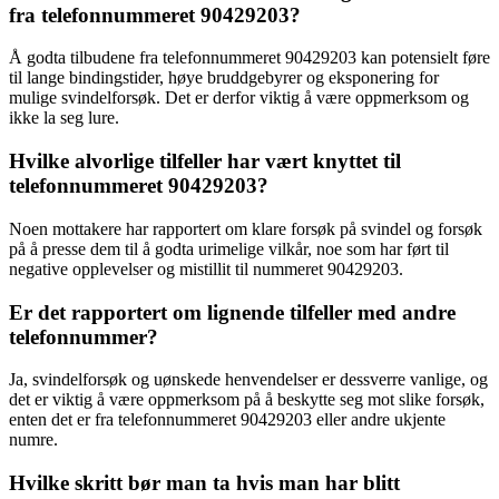
fra telefonnummeret 90429203?
Å godta tilbudene fra telefonnummeret 90429203 kan potensielt føre
til lange bindingstider, høye bruddgebyrer og eksponering for
mulige svindelforsøk. Det er derfor viktig å være oppmerksom og
ikke la seg lure.
Hvilke alvorlige tilfeller har vært knyttet til
telefonnummeret 90429203?
Noen mottakere har rapportert om klare forsøk på svindel og forsøk
på å presse dem til å godta urimelige vilkår, noe som har ført til
negative opplevelser og mistillit til nummeret 90429203.
Er det rapportert om lignende tilfeller med andre
telefonnummer?
Ja, svindelforsøk og uønskede henvendelser er dessverre vanlige, og
det er viktig å være oppmerksom på å beskytte seg mot slike forsøk,
enten det er fra telefonnummeret 90429203 eller andre ukjente
numre.
Hvilke skritt bør man ta hvis man har blitt