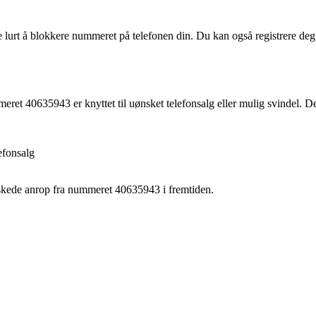
 lurt å blokkere nummeret på telefonen din. Du kan også registrere de
eret 40635943 er knyttet til uønsket telefonsalg eller mulig svindel. De
efonsalg
skede anrop fra nummeret 40635943 i fremtiden.