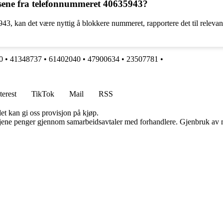
sene fra telefonnummeret 40635943?
3, kan det være nyttig å blokkere nummeret, rapportere det til relevan
0
•
41348737
•
61402040
•
47900634
•
23507781
•
terest
TikTok
Mail
RSS
et kan gi oss provisjon på kjøp.
n tjene penger gjennom samarbeidsavtaler med forhandlere. Gjenbruk av m