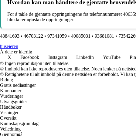
Hvordan kan man håndtere de gjentatte henvendel
For å takle de gjentatte oppringningene fra telefonnummeret 4063594
blokkerer uønskede oppringninger.
48841693
•
46703122
•
97341059
•
40085031
•
93681081
•
7354226
huseieren
Å dele er kjærlig
X
Facebook
Instagram
LinkedIn
YouTube
Pin
© Ingen reproduksjon uten tillatelse.
© Innhold kan ikke reproduseres uten tillatelse. Noen lenker på nettsted
© Rettighetene til alt innhold på denne nettsiden er forbeholdt. Vi ka
Bidrag
Gratis nedlastinger
Kampanjer
Vurderinger
Utvalgsguider
Håndbøker
Visninger
Oversikt
Kunnskapsgrunnlag
Veiledning
Gjennomgå