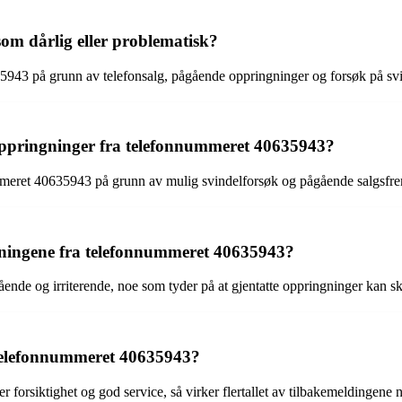
om dårlig eller problematisk?
5943 på grunn av telefonsalg, pågående oppringninger og forsøk på svin
ppringninger fra telefonnummeret 40635943?
onnummeret 40635943 på grunn av mulig svindelforsøk og pågående salgs
gningene fra telefonnummeret 40635943?
de og irriterende, noe som tyder på at gjentatte oppringninger kan ska
 telefonnummeret 40635943?
r forsiktighet og god service, så virker flertallet av tilbakemeldingene 