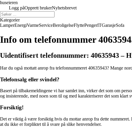
huseieren
Logg på
Opprett bruker
Nyhetsbrevet
Kategorier
Lamper
Energi
Varme
Service
Beroligelse
Flytte
Penger
IT
Garasje
Sofa
Info om telefonnummer 4063594
Uidentifisert telefonnummer: 40635943 – 
Har du også mottatt anrop fra telefonnummeret 40635943? Mange nordmen
Telefonsalg eller svindel?
Basert på tilbakemeldingene vi har samlet inn, virker det som om pers
og insisterende, med noen som til og med karakteriserer det som klart s
Forsiktig!
Det er viktig å være forsiktig hvis du mottar anrop fra dette nummeret.
at du ikke er forpliktet til å svare på slike henvendelser.