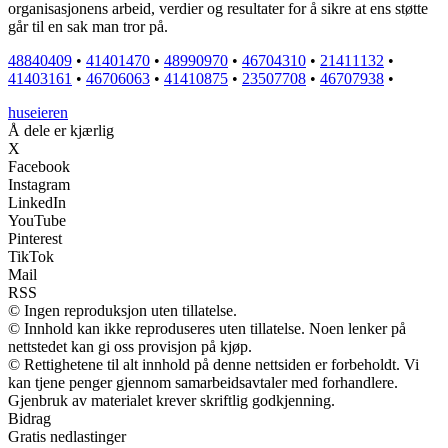
organisasjonens arbeid, verdier og resultater for å sikre at ens støtte
går til en sak man tror på.
48840409
•
41401470
•
48990970
•
46704310
•
21411132
•
41403161
•
46706063
•
41410875
•
23507708
•
46707938
•
huseieren
Å dele er kjærlig
X
Facebook
Instagram
LinkedIn
YouTube
Pinterest
TikTok
Mail
RSS
© Ingen reproduksjon uten tillatelse.
© Innhold kan ikke reproduseres uten tillatelse. Noen lenker på
nettstedet kan gi oss provisjon på kjøp.
© Rettighetene til alt innhold på denne nettsiden er forbeholdt. Vi
kan tjene penger gjennom samarbeidsavtaler med forhandlere.
Gjenbruk av materialet krever skriftlig godkjenning.
Bidrag
Gratis nedlastinger