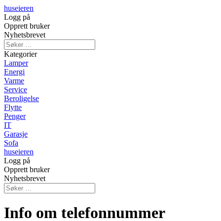
huseieren
Logg på
Opprett bruker
Nyhetsbrevet
Kategorier
Lamper
Energi
Varme
Service
Beroligelse
Flytte
Penger
IT
Garasje
Sofa
huseieren
Logg på
Opprett bruker
Nyhetsbrevet
Info om telefonnummer