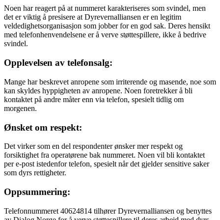
Noen har reagert på at nummeret karakteriseres som svindel, men
det er viktig å presisere at Dyrevernalliansen er en legitim
veldedighetsorganisasjon som jobber for en god sak. Deres hensikt
med telefonhenvendelsene er å verve støttespillere, ikke å bedrive
svindel.
Opplevelsen av telefonsalg:
Mange har beskrevet anropene som irriterende og masende, noe som
kan skyldes hyppigheten av anropene. Noen foretrekker å bli
kontaktet på andre måter enn via telefon, spesielt tidlig om
morgenen.
Ønsket om respekt:
Det virker som en del respondenter ønsker mer respekt og
forsiktighet fra operatørene bak nummeret. Noen vil bli kontaktet
per e-post istedenfor telefon, spesielt når det gjelder sensitive saker
som dyrs rettigheter.
Oppsummering:
Telefonnummeret 40624814 tilhører Dyrevernalliansen og benyttes
av Dialog Norge for å verve støttespillere til deres arbeid med dyrs