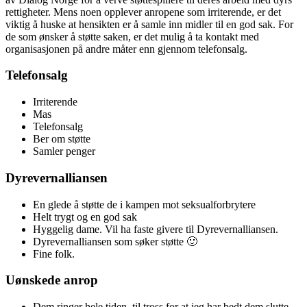
rettigheter. Mens noen opplever anropene som irriterende, er det
viktig å huske at hensikten er å samle inn midler til en god sak. For
de som ønsker å støtte saken, er det mulig å ta kontakt med
organisasjonen på andre måter enn gjennom telefonsalg.
Telefonsalg
Irriterende
Mas
Telefonsalg
Ber om støtte
Samler penger
Dyrevernalliansen
En glede å støtte de i kampen mot seksualforbrytere
Helt trygt og en god sak
Hyggelig dame. Vil ha faste givere til Dyrevernalliansen.
Dyrevernalliansen som søker støtte 🙂
Fine folk.
Uønskede anrop
Dem ringer hele tiden, til tross for at jeg har bedt dem slutte.