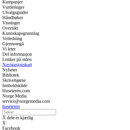
Kampanjer
Vurderinger
Utvalgsguider
Håndbøker
Visninger
Oversikt
Kunnskapsgrunnlag
Veiledning
Gjennomgå
Vi leter
Del informasjon
Lenker på siden
Navigasjonskart
Nyheter
Bibliotek
Skrivehjørne
Innholdskilde
Huseieren.com
Norge Media
service@norgemedia.com
huseieren
Å dele er kjærlig
X
Facebook