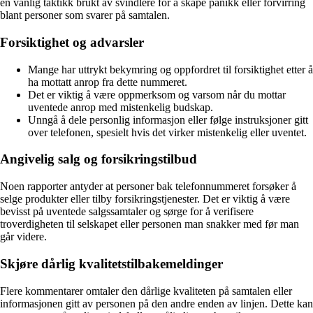
en vanlig taktikk brukt av svindlere for å skape panikk eller forvirring
blant personer som svarer på samtalen.
Forsiktighet og advarsler
Mange har uttrykt bekymring og oppfordret til forsiktighet etter å
ha mottatt anrop fra dette nummeret.
Det er viktig å være oppmerksom og varsom når du mottar
uventede anrop med mistenkelig budskap.
Unngå å dele personlig informasjon eller følge instruksjoner gitt
over telefonen, spesielt hvis det virker mistenkelig eller uventet.
Angivelig salg og forsikringstilbud
Noen rapporter antyder at personer bak telefonnummeret forsøker å
selge produkter eller tilby forsikringstjenester. Det er viktig å være
bevisst på uventede salgssamtaler og sørge for å verifisere
troverdigheten til selskapet eller personen man snakker med før man
går videre.
Skjøre dårlig kvalitetstilbakemeldinger
Flere kommentarer omtaler den dårlige kvaliteten på samtalen eller
informasjonen gitt av personen på den andre enden av linjen. Dette kan