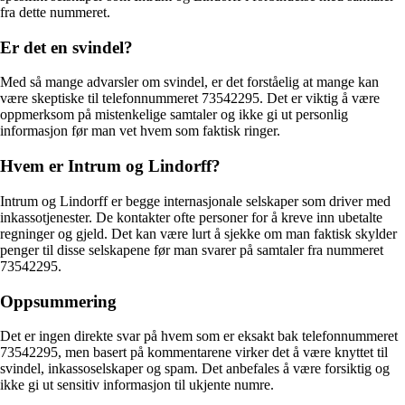
fra dette nummeret.
Er det en svindel?
Med så mange advarsler om svindel, er det forståelig at mange kan
være skeptiske til telefonnummeret 73542295. Det er viktig å være
oppmerksom på mistenkelige samtaler og ikke gi ut personlig
informasjon før man vet hvem som faktisk ringer.
Hvem er Intrum og Lindorff?
Intrum og Lindorff er begge internasjonale selskaper som driver med
inkassotjenester. De kontakter ofte personer for å kreve inn ubetalte
regninger og gjeld. Det kan være lurt å sjekke om man faktisk skylder
penger til disse selskapene før man svarer på samtaler fra nummeret
73542295.
Oppsummering
Det er ingen direkte svar på hvem som er eksakt bak telefonnummeret
73542295, men basert på kommentarene virker det å være knyttet til
svindel, inkassoselskaper og spam. Det anbefales å være forsiktig og
ikke gi ut sensitiv informasjon til ukjente numre.