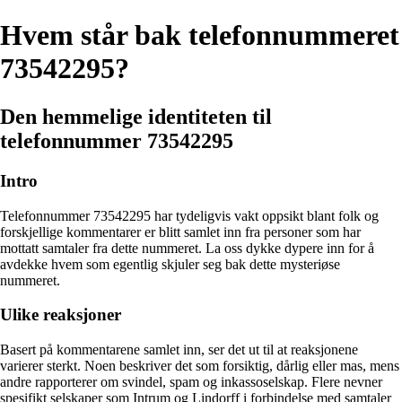
Hvem står bak telefonnummeret
73542295?
Den hemmelige identiteten til
telefonnummer 73542295
Intro
Telefonnummer 73542295 har tydeligvis vakt oppsikt blant folk og
forskjellige kommentarer er blitt samlet inn fra personer som har
mottatt samtaler fra dette nummeret. La oss dykke dypere inn for å
avdekke hvem som egentlig skjuler seg bak dette mysteriøse
nummeret.
Ulike reaksjoner
Basert på kommentarene samlet inn, ser det ut til at reaksjonene
varierer sterkt. Noen beskriver det som forsiktig, dårlig eller mas, mens
andre rapporterer om svindel, spam og inkassoselskap. Flere nevner
spesifikt selskaper som Intrum og Lindorff i forbindelse med samtaler