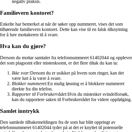
negativ praksis.
Familievern kontoret?
Enkelte har bemerket at når de søker opp nummeret, vises det som
tilhørende familievern kontoret. Dette kan vise til en falsk tilknytning
for å lure mottakeren til å svare.
Hva kan du gjøre?
Dersom du mottar samtaler fra telefonnummeret 61402044 og opplever
det som plagsomt eller mistenksomt, er det flere tiltak du kan ta:
Ikke svar:
Dersom du er usikker på hvem som ringer, kan det
være lurt å la være å svare.
Blokker nummeret:
En mulig løsning er å blokkere nummeret
direkte fra din telefon.
Rapporter til Forbrukerrådet:
Hvis du mistenker svindelforsøk,
kan du rapportere saken til Forbrukerrådet for videre oppfølging.
Samlet inntrykk
Den samlede tilbakemeldingen fra de som har blitt oppringt av
telefonnummeret 61402044 tyder på at det er knyttet til potensielle