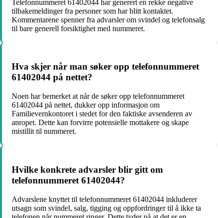
Telefonnummeret 61402044 har generert en rekke negative
tilbakemeldinger fra personer som har blitt kontaktet.
Kommentarene spenner fra advarsler om svindel og telefonsalg
til bare generell forsiktighet med nummeret.
Hva skjer når man søker opp telefonnummeret
61402044 på nettet?
Noen har bemerket at når de søker opp telefonnummeret
61402044 på nettet, dukker opp informasjon om
Familievernkontoret i stedet for den faktiske avsenderen av
anropet. Dette kan forvirre potensielle mottakere og skape
mistillit til nummeret.
Hvilke konkrete advarsler blir gitt om
telefonnummeret 61402044?
Advarslene knyttet til telefonnummeret 61402044 inkluderer
utsagn som svindel, salg, tigging og oppfordringer til å ikke ta
telefonen når nummeret ringer. Dette tyder på at det er en