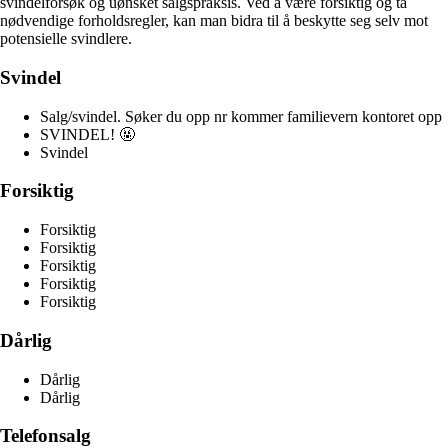
svindelforsøk og uønsket salgspraksis. Ved å være forsiktig og ta
nødvendige forholdsregler, kan man bidra til å beskytte seg selv mot
potensielle svindlere.
Svindel
Salg/svindel. Søker du opp nr kommer familievern kontoret opp
SVINDEL! 🤬
Svindel
Forsiktig
Forsiktig
Forsiktig
Forsiktig
Forsiktig
Forsiktig
Dårlig
Dårlig
Dårlig
Telefonsalg