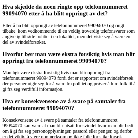
Hva skjedde da noen ringte opp telefonnummeret
99094070 etter å ha blitt oppringt av det?
Etter å ha blitt oppringt av telefonnummeret 99094070 og ringt
tilbake, kom vedkommende til en veldig troverdig telefonsvarer som
angivelig tilhørte politiet i en lokalitet, men det viste seg å være en
del av svindelforsøket.
Hvorfor bør man være ekstra forsiktig hvis man blir
oppringt fra telefonnummeret 99094070?
Man bør være ekstra forsiktig hvis man blir oppringt fra
telefonnummeret 99094070 fordi det er rapportert om svindelforsøk
der personer utgir seg for å være fra politiet og prøver å lure folk til å
gi fra seg verdifull informasjon.
Hva er konsekvensene av å svare på samtaler fra
telefonnummeret 99094070?
Konsekvensene av å svare på samtaler fra telefonnummeret
99094070 kan være at man blir utsatt for svindel hvor man blir bedt
om å gi fra seg personopplysninger, passord eller penger, og derfor
er det viktig å være oppmerksom og ikke falle for slike forsøk.