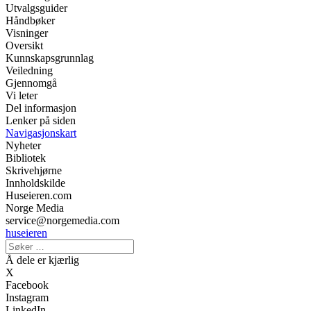
Utvalgsguider
Håndbøker
Visninger
Oversikt
Kunnskapsgrunnlag
Veiledning
Gjennomgå
Vi leter
Del informasjon
Lenker på siden
Navigasjonskart
Nyheter
Bibliotek
Skrivehjørne
Innholdskilde
Huseieren.com
Norge Media
service@norgemedia.com
huseieren
Å dele er kjærlig
X
Facebook
Instagram
LinkedIn