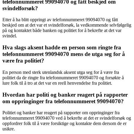
telefonnummeret 99094070 og fått beskjed om
svindelforsøk?
Etter å ha blitt oppringt av telefonnummeret 99094070 og fått
beskjed om at det var et svindelforsøk, la vedkommende selvfølgelig
på og kontaktet både banken og politiet for å bekrefte at det var
svindel.
Hva slags aksent hadde en person som ringte fra
telefonnummeret 99094070 mens de utga seg for å
være fra politiet?
En person med sterk utenlandsk aksent utga seg for å være fra
politiet da de ringte fra telefonnummeret 99094070 og forsøkte å
lure folk til å tro at det var en reell henvendelse fra politiet.
Hvordan har politi og banker reagert på rapporter
om oppringinger fra telefonnummeret 99094070?
Politiet og banker har reagert på rapporter om oppringinger fra
telefonnummeret 99094070 ved å bekrefte at det er svindelforsøk og
oppfordrer folk til å være forsiktige og kontakte dem dersom de er
usikre.