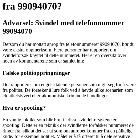
fra 99094070?
Advarsel: Svindel med telefonnummer
99094070
Dersom du har mottatt anrop fra telefonnummeret 99094070, bør du
være ekstra oppmerksom. Flere personer har rapportert om
svindelforsøk knyttet til dette nummeret. Her er en oversikt over
noen av kommentarene som er samlet inn:
Falske politioppringninger
Det rapporteres om engelsktalende personer som utgir seg for å være
fra politiet. De forsøker å lure folk ved å hevde ulike scenarier, som
identitetstyveri eller økonomiske kriminelle handlinger.
Hva er spoofing?
En vanlig taktikk som blir brukt i disse svindelforsøkene er
spoofing. Dette er en teknikk der svindlerne forfalsker nummeret de
ringer fra, slik at det ser ut som om anropet kommer fra en pålitelig
kilde, for eksempel politiet. Målet er å få offeret til å dele sensitive