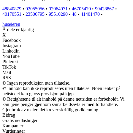
48840879
•
92055056
•
92064971
•
46705470
•
90428867
•
40170551
•
23506795
•
95510290
•
48
•
41401470
•
huseieren
Å dele er kjærlig
X
Facebook
Instagram
LinkedIn
YouTube
Pinterest
TikTok
Mail
RSS
© Ingen reproduksjon uten tillatelse.
© Innhold kan ikke reproduseres uten tillatelse. Noen lenker på
nettstedet kan gi oss provisjon på kjøp.
© Rettighetene til alt innhold på denne nettsiden er forbeholdt. Vi
kan tjene penger gjennom samarbeidsavtaler med forhandlere.
Gjenbruk av materialet krever skriftlig godkjenning.
Bidrag
Gratis nedlastinger
Kampanjer
Vurderinger