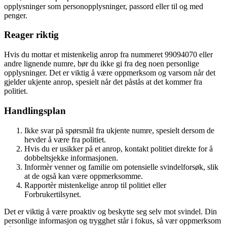
opplysninger som personopplysninger, passord eller til og med
penger.
Reager riktig
Hvis du mottar et mistenkelig anrop fra nummeret 99094070 eller
andre lignende numre, bør du ikke gi fra deg noen personlige
opplysninger. Det er viktig å være oppmerksom og varsom når det
gjelder ukjente anrop, spesielt når det påstås at det kommer fra
politiet.
Handlingsplan
Ikke svar på spørsmål fra ukjente numre, spesielt dersom de
hevder å være fra politiet.
Hvis du er usikker på et anrop, kontakt politiet direkte for å
dobbeltsjekke informasjonen.
Informèr venner og familie om potensielle svindelforsøk, slik
at de også kan være oppmerksomme.
Rapportèr mistenkelige anrop til politiet eller
Forbrukertilsynet.
Det er viktig å være proaktiv og beskytte seg selv mot svindel. Din
personlige informasjon og trygghet står i fokus, så vær oppmerksom