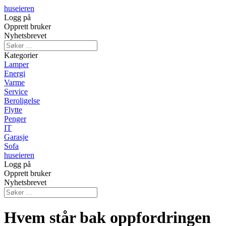
huseieren
Logg på
Opprett bruker
Nyhetsbrevet
Kategorier
Lamper
Energi
Varme
Service
Beroligelse
Flytte
Penger
IT
Garasje
Sofa
huseieren
Logg på
Opprett bruker
Nyhetsbrevet
Hvem står bak oppfordringen