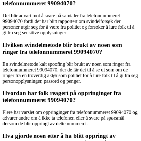
telefonnummeret 99094070?
Det blir advart mot å svare på samtaler fra telefonnummeret
99094070 fordi det har blitt rapportert om svindelforsøk der
personer utgir seg for å være fra politiet og forsøker å lure folk til å
gi fra seg sensitive opplysninger.
Hvilken svindelmetode blir brukt av noen som
ringer fra telefonnummeret 99094070?
En svindelmetode kalt spoofing blir brukt av noen som ringer fra
telefonnummeret 99094070, der de får det til å se ut som om de
ringer fra en troverdig aktør som politiet for å lure folk til å gi fra seg
personopplysninger, passord og penger.
Hvordan har folk reagert på oppringinger fra
telefonnummeret 99094070?
Flere har varslet om oppringinger fra telefonnummeret 99094070 og
advarer andre om å ikke ta telefonen eller å svare på spørsmål
dersom de blir oppringt av dette nummeret.
Hva gjorde noen etter å ha blitt oppringt av