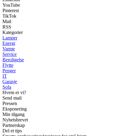
YouTube
Pinterest
TikTok
Mail
RSS
Kategorier
Lamper
Energi
Varme
Service
Beroligelse
Flytte
Penger
IT
Garasje
Sofa
Hvem er vi?
Send mail
Pressen
Eksponering
Min tilgang
Nyhetsbrevet
Partnerskap
Del et tips