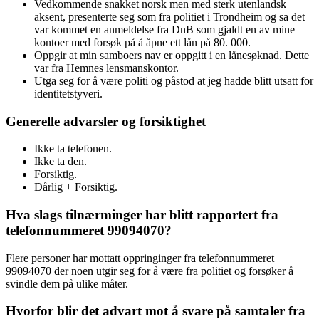
Vedkommende snakket norsk men med sterk utenlandsk
aksent, presenterte seg som fra politiet i Trondheim og sa det
var kommet en anmeldelse fra DnB som gjaldt en av mine
kontoer med forsøk på å åpne ett lån på 80. 000.
Oppgir at min samboers nav er oppgitt i en lånesøknad. Dette
var fra Hemnes lensmanskontor.
Utga seg for å være politi og påstod at jeg hadde blitt utsatt for
identitetstyveri.
Generelle advarsler og forsiktighet
Ikke ta telefonen.
Ikke ta den.
Forsiktig.
Dårlig + Forsiktig.
Hva slags tilnærminger har blitt rapportert fra
telefonnummeret 99094070?
Flere personer har mottatt oppringinger fra telefonnummeret
99094070 der noen utgir seg for å være fra politiet og forsøker å
svindle dem på ulike måter.
Hvorfor blir det advart mot å svare på samtaler fra