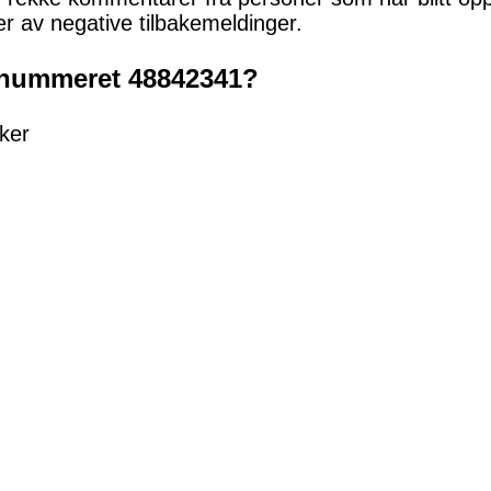
ter av negative tilbakemeldinger.
onnummeret 48842341?
kker