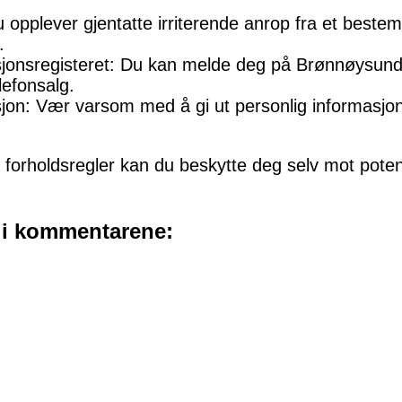
 opplever gjentatte irriterende anrop fra et beste
.
jonsregisteret: Du kan melde deg på Brønnøysundr
lefonsalg.
sjon: Vær varsom med å gi ut personlig informasjon
orholdsregler kan du beskytte deg selv mot potens
t i kommentarene: