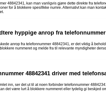
mer 48842341, kan man vanligvis gjøre dette direkte fra telefo
oner for å blokkere spesifikke numre. Alternativt kan man konta
et.
tere hyppige anrop fra telefonnummer
kede anrop fra telefonnummer 48842341, er det viktig å behold
blokkere nummeret og melde fra til relevante myndigheter ders
fonnummer 48842341 driver med telefons
et inn, ser det ut til at noen forbinder telefonnummer 488423
 kan det være lurt å blokkere nummeret eller tydelig gi beskjed o