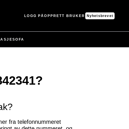
LOGG PÅ
OPPRETT BRUKER
Nyhetsbrevet
ASJE
SOFA
842341?
ak?
mmer fra telefonnummeret
pringt av dette nummeret, og