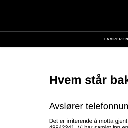
LAMPER
E
Hvem står ba
Avslører telefonn
Det er irriterende å motta gje
48842341. Vi har samlet inn en