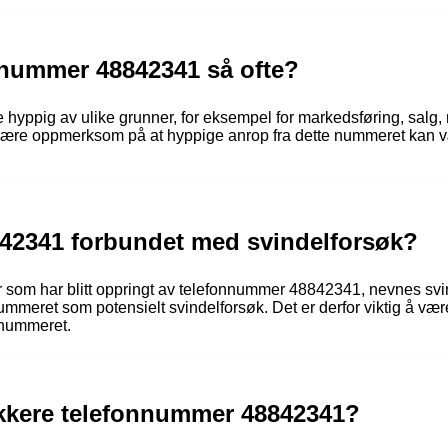
nnummer 48842341 så ofte?
yppig av ulike grunner, for eksempel for markedsføring, salg, 
å være oppmerksom på at hyppige anrop fra dette nummeret kan v
42341 forbundet med svindelforsøk?
som har blitt oppringt av telefonnummer 48842341, nevnes svind
ummeret som potensielt svindelforsøk. Det er derfor viktig å vær
 nummeret.
kkere telefonnummer 48842341?