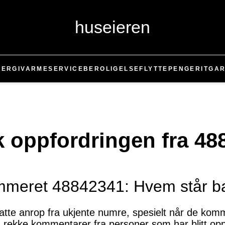
huseieren
NERGI
VARME
SERVICE
BEROLIGELSE
FLYTTE
PENGER
IT
GAR
k oppfordringen fra 48
ummeret 48842341: Hvem står b
ntatte anrop fra ukjente numre, spesielt når de ko
 rekke kommentarer fra personer som har blitt op