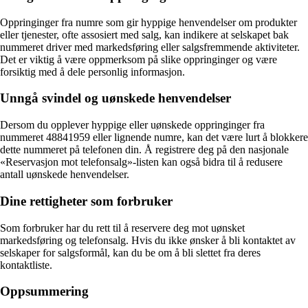
Oppringinger fra numre som gir hyppige henvendelser om produkter
eller tjenester, ofte assosiert med salg, kan indikere at selskapet bak
nummeret driver med markedsføring eller salgsfremmende aktiviteter.
Det er viktig å være oppmerksom på slike oppringinger og være
forsiktig med å dele personlig informasjon.
Unngå svindel og uønskede henvendelser
Dersom du opplever hyppige eller uønskede oppringinger fra
nummeret 48841959 eller lignende numre, kan det være lurt å blokkere
dette nummeret på telefonen din. Å registrere deg på den nasjonale
«Reservasjon mot telefonsalg»-listen kan også bidra til å redusere
antall uønskede henvendelser.
Dine rettigheter som forbruker
Som forbruker har du rett til å reservere deg mot uønsket
markedsføring og telefonsalg. Hvis du ikke ønsker å bli kontaktet av
selskaper for salgsformål, kan du be om å bli slettet fra deres
kontaktliste.
Oppsummering