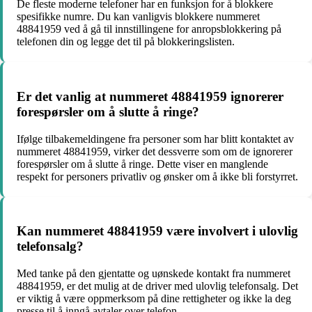
De fleste moderne telefoner har en funksjon for å blokkere
spesifikke numre. Du kan vanligvis blokkere nummeret
48841959 ved å gå til innstillingene for anropsblokkering på
telefonen din og legge det til på blokkeringslisten.
Er det vanlig at nummeret 48841959 ignorerer
forespørsler om å slutte å ringe?
Ifølge tilbakemeldingene fra personer som har blitt kontaktet av
nummeret 48841959, virker det dessverre som om de ignorerer
forespørsler om å slutte å ringe. Dette viser en manglende
respekt for personers privatliv og ønsker om å ikke bli forstyrret.
Kan nummeret 48841959 være involvert i ulovlig
telefonsalg?
Med tanke på den gjentatte og uønskede kontakt fra nummeret
48841959, er det mulig at de driver med ulovlig telefonsalg. Det
er viktig å være oppmerksom på dine rettigheter og ikke la deg
presse til å inngå avtaler over telefon.